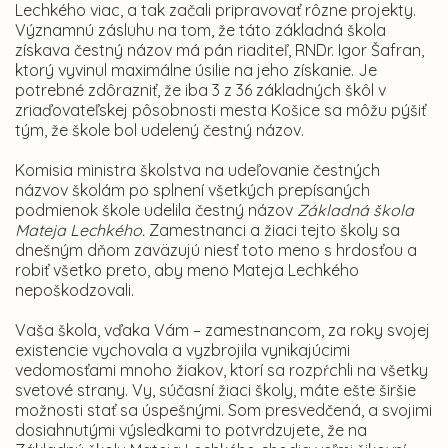
Lechkého viac, a tak začali pripravovať rôzne projekty.
Významnú zásluhu na tom, že táto základná škola
získava čestný názov má pán riaditeľ, RNDr. Igor Šafran,
ktorý vyvinul maximálne úsilie na jeho získanie. Je
potrebné zdôrazniť, že iba 3 z 36 základných škôl v
zriaďovateľskej pôsobnosti mesta Košice sa môžu pýšiť
tým, že škole bol udelený čestný názov.
Komisia ministra školstva na udeľovanie čestných
názvov školám po splnení všetkých prepísaných
podmienok škole udelila čestný názov
Základná škola
Mateja Lechkého.
Zamestnanci a žiaci tejto školy sa
dnešným dňom zaväzujú niesť toto meno s hrdosťou a
robiť všetko preto, aby meno Mateja Lechkého
nepoškodzovali.
Vaša škola, vďaka Vám – zamestnancom, za roky svojej
existencie vychovala a vyzbrojila vynikajúcimi
vedomosťami mnoho žiakov, ktorí sa rozpŕchli na všetky
svetové strany. Vy, súčasní žiaci školy, máte ešte širšie
možnosti stať sa úspešnými. Som presvedčená, a svojimi
dosiahnutými výsledkami to potvrdzujete, že na