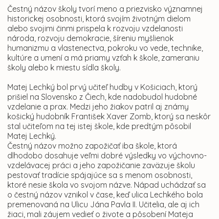
Čestný názov školy tvorí meno a priezvisko významnej
historickej osobnosti, ktorá svojím životným dielom
alebo svojimi činmi prispela k rozvoju vzdelanosti
národa, rozvoju demokracie, šíreniu myšlienok
humanizmu a vlastenectva, pokroku vo vede, technike,
kultúre a umení a má priamy vzťah k škole, zameraniu
školy alebo k miestu sídla školy.
Matej Lechký bol prvý učiteľ hudby v Košiciach, ktorý
prišiel na Slovensko z Čiech, kde nadobudol hudobné
vzdelanie a prax. Medzi jeho žiakov patril aj známy
košický hudobník František Xaver Zomb, ktorý sa neskôr
stal učiteľom na tej istej škole, kde predtým pôsobil
Matej Lechký.
Čestný názov možno zapožičať iba škole, ktorá
dlhodobo dosahuje veľmi dobré výsledky vo výchovno-
vzdelávacej práci a jeho zapožičanie zaväzuje školu
pestovať tradície spájajúce sa s menom osobnosti,
ktoré nesie škola vo svojom názve. Nápad uchádzať sa
o čestný názov vznikol v čase, keď ulica Lechkého bola
premenovaná na Ulicu Jána Pavla II. Učitelia, ale aj ich
žiaci, mali záujem vedieť o živote a pôsobení Mateja