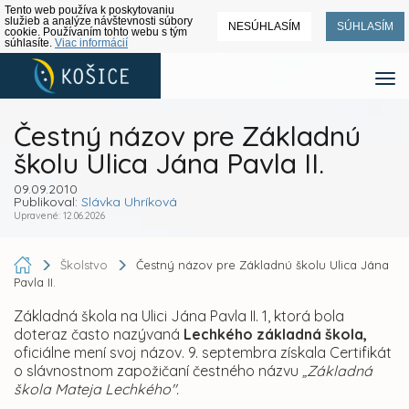
Tento web používa k poskytovaniu
služieb a analýze návštevnosti súbory
NESÚHLASÍM
SÚHLASÍM
cookie. Používaním tohto webu s tým
súhlasíte.
Viac informácií
Čestný názov pre Základnú
školu Ulica Jána Pavla II.
09.09.2010
Publikoval:
Slávka Uhríková
Upravené: 12.06.2026
Školstvo
Čestný názov pre Základnú školu Ulica Jána
Pavla II.
Základná škola na Ulici Jána Pavla II. 1, ktorá bola
doteraz často nazývaná
Lechkého základná škola
,
oficiálne mení svoj názov. 9. septembra získala
Certifikát
o slávnostnom zapožičaní čestného názvu
„Základná
škola Mateja Lechkého".