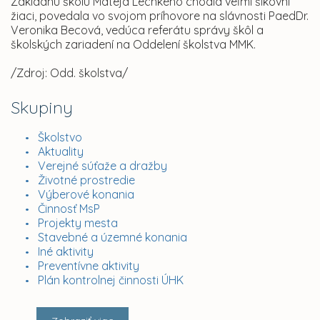
Základnú školu Mateja Lechkého chodia veľmi šikovní
žiaci, povedala vo svojom príhovore na slávnosti PaedDr.
Veronika Becová, vedúca referátu správy škôl a
školských zariadení na Oddelení školstva MMK.
/Zdroj: Odd. školstva/
Skupiny
Školstvo
Aktuality
Verejné súťaže a dražby
Životné prostredie
Výberové konania
Činnosť MsP
Projekty mesta
Stavebné a územné konania
Iné aktivity
Preventívne aktivity
Plán kontrolnej činnosti ÚHK