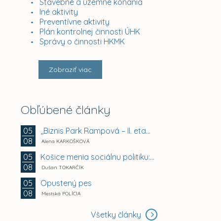
Stavebné a územné konania
Iné aktivity
Preventívne aktivity
Plán kontrolnej činnosti ÚHK
Správy o činnosti HKMK
Zobraziť viac
Obľúbené články
,,Biznis Park Rampová – II. etapa, Rampová ul.,...
05
08
Alena KARKOŠKOVÁ
Košice menia sociálnu politiku: chránia mestské byty...
05
08
Dušan TOKARČÍK
Opustený pes
05
08
Mestská POLÍCIA
Všetky články