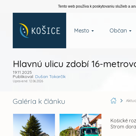
Tento web používa k poskytovaniu služieb a an
Mesto
Občan
Hlavnú ulicu zdobí 16-metrov
19.11.2025
Publikoval:
Dušan Tokarčík
Upravené: 12.06.2026
Galéria k článku
Aktua
Košické roz
Strom doraz