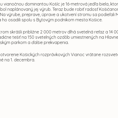
 vianočnou dominantou Košíc je 16-metrová jedľa biela, ktorá 
 bol naplánovaný jej výrub. Teraz bude robiť radosť Košiča
Na výrube, preprave, úprave a ukotvení stromu sa podieľali M
 ho osadili spolu s Bytovým podnikom mesta Košice.
rom skrášli približne 2 000 metrov dlhá svetelná reťaz a 14 
dične tešiť na 150 svetelných ozdôb umiestnených na Hlavnej 
stským parkom a ďalšie prekvapenia.
 otvorenie Košických rozprávkových Vianoc vrátane rozsviet
é na 1. decembra.