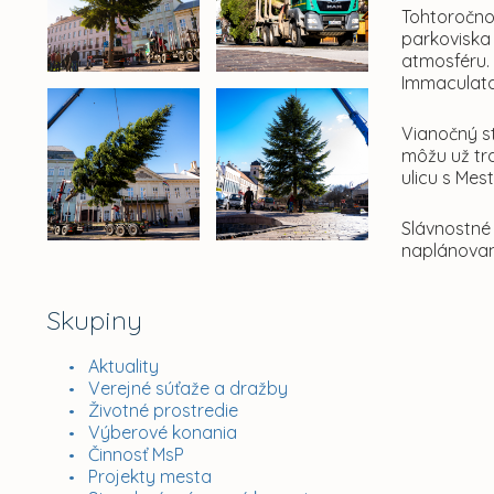
Tohtoročnou
parkoviska
atmosféru. 
Immaculata
Vianočný st
môžu už tra
ulicu s Me
Slávnostné
naplánovan
Skupiny
Aktuality
Verejné súťaže a dražby
Životné prostredie
Výberové konania
Činnosť MsP
Projekty mesta