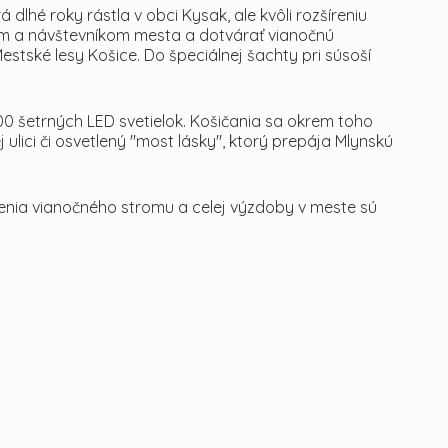
dlhé roky rástla v obci Kysak, ale kvôli rozšíreniu
nom a návštevníkom mesta a dotvárať vianočnú
estské lesy Košice. Do špeciálnej šachty pri súsoší
000 šetrných LED svetielok. Košičania sa okrem toho
ulici či osvetlený "most lásky", ktorý prepája Mlynskú
enia vianočného stromu a celej výzdoby v meste sú