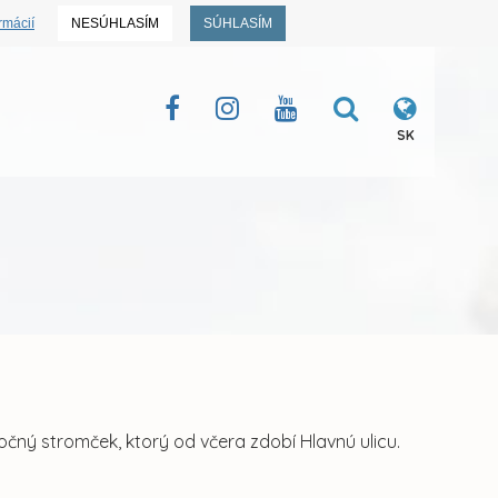
rmácií
NESÚHLASÍM
SÚHLASÍM
SK
očný stromček, ktorý od včera zdobí Hlavnú ulicu.