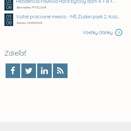
Rezidencia Pavlova Hora bytový dom A + B +...
03
08
Bernadeta PYTELOVÁ
Voľné pracovné miesto - MŠ Zuzkin park 2, Košice -...
03
08
Slávka UHRÍKOVÁ
Všetky články
Zdieľať