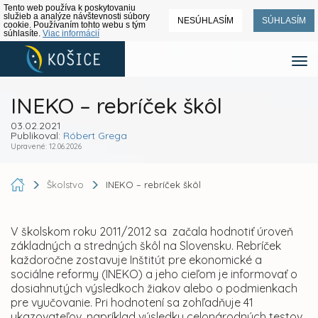
Tento web používa k poskytovaniu
služieb a analýze návštevnosti súbory
NESÚHLASÍM
SÚHLASÍM
cookie. Používaním tohto webu s tým
súhlasíte.
Viac informácií
INEKO – rebríček škôl
03.02.2021
Publikoval:
Róbert Grega
Upravené: 12.06.2026
Školstvo
INEKO – rebríček škôl
V školskom roku 2011/2012 sa začala hodnotiť úroveň
základných a stredných škôl na Slovensku. Rebríček
každoročne zostavuje Inštitút pre ekonomické a
sociálne reformy (INEKO) a jeho cieľom je informovať o
dosiahnutých výsledkoch žiakov alebo o podmienkach
pre vyučovanie. Pri hodnotení sa zohľadňuje 41
ukazovateľov, napríklad výsledky celonárodných testov