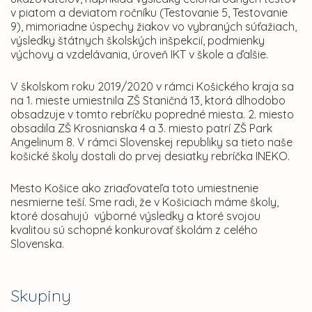
v piatom a deviatom ročníku (Testovanie 5, Testovanie
9), mimoriadne úspechy žiakov vo vybraných súťažiach,
výsledky štátnych školských inšpekcií, podmienky
výchovy a vzdelávania, úroveň IKT v škole a ďalšie.
V školskom roku 2019/2020 v rámci Košického kraja sa
na 1. mieste umiestnila ZŠ Staničná 13, ktorá dlhodobo
obsadzuje v tomto rebríčku popredné miesta. 2. miesto
obsadila ZŠ Krosnianska 4 a 3. miesto patrí ZŠ Park
Angelinum 8. V rámci Slovenskej republiky sa tieto naše
košické školy dostali do prvej desiatky rebríčka INEKO.
Mesto Košice ako zriaďovateľa toto umiestnenie
nesmierne teší. Sme radi, že v Košiciach máme školy,
ktoré dosahujú výborné výsledky a ktoré svojou
kvalitou sú schopné konkurovať školám z celého
Slovenska.
Skupiny