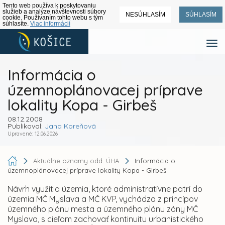
Tento web používa k poskytovaniu
služieb a analýze návštevnosti súbory
NESÚHLASÍM
SÚHLASÍM
cookie. Používaním tohto webu s tým
súhlasíte.
Viac informácií
Informácia o
územnoplánovacej príprave
lokality Kopa - Girbeš
08.12.2008
Publikoval:
Jana Koreňová
Upravené: 12.06.2026
Aktuálne oznamy odd. ÚHA
Informácia o
územnoplánovacej príprave lokality Kopa - Girbeš
Návrh využitia územia, ktoré administratívne patrí do
územia MČ Myslava a MČ KVP, vychádza z princípov
územného plánu mesta a územného plánu zóny MČ
Myslava, s cieľom zachovať kontinuitu urbanistického