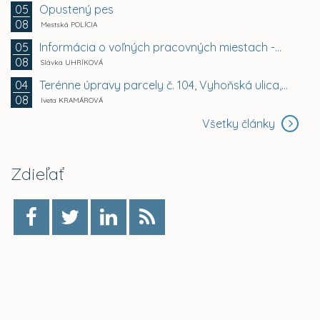
Opustený pes
05
08
Mestská POLÍCIA
Informácia o voľných pracovných miestach -...
05
08
Slávka UHRÍKOVÁ
Terénne úpravy parcely č. 104, Vyhoňská ulica,...
04
08
Iveta KRAMÁROVÁ
Všetky články
Zdieľať