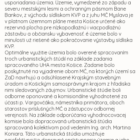
usporiadania územia. Územie, vymedzené zo západu a
severu mestskými lesmi a ochranným pásmom Bane
Bankov, z východu sídliskom KVP a z juhu MČ Myslava je
v platnom územnom pláne mesta Košice určené ako
rezervná plocha pre nízkopodlažnú i viacpodlažnú
zástavbu a občiansku vybavenosť. é územie bolo v
minulosti už riešené ako pokračovanie výstavby sídliska
KVP.
Optimálne využitie územia bolo overené spracovaním
troch urbanistických štúdií na základe zadania
spracovaného UHA mesta Košice. Zadanie bolo
poskytnuté na vyjadrenie obom MČ, na ktorých území sa
ZaD navrhujú a odsúhlasené Krajským stavebným
úradom a Košickým samosprávnym krajom z hľadiska
nimi sledovaných záujmov. Urbanistické štúdie boli
odborne oponované a komisionálne vyhodnotené za
účasti p. Vargovčáka, námestníka primátora, oboch
starostov príslušných MČ a zástupcov odbornej
verejnosti. Na základe odporúčania vyhodnocovacej
komisie bola dopracovaná urbanistická štúdia
spracovaná kolektívom pod vedením Ing. arch. Martina
Koniara. Táto urbanistická štúdia umožňuje