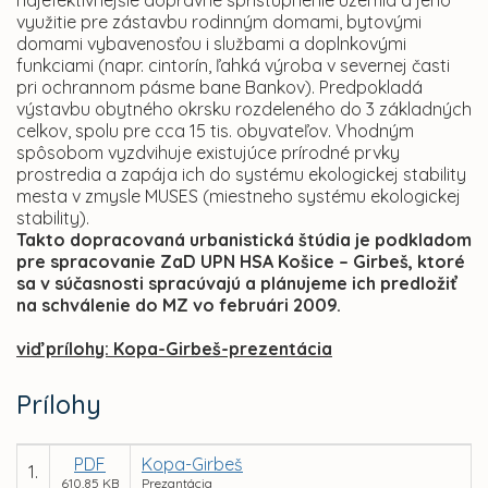
najefektívnejšie dopravné sprístupnenie územia a jeho
využitie pre zástavbu rodinným domami, bytovými
domami vybavenosťou i službami a doplnkovými
funkciami (napr. cintorín, ľahká výroba v severnej časti
pri ochrannom pásme bane Bankov). Predpokladá
výstavbu obytného okrsku rozdeleného do 3 základných
celkov, spolu pre cca 15 tis. obyvateľov. Vhodným
spôsobom vyzdvihuje existujúce prírodné prvky
prostredia a zapája ich do systému ekologickej stability
mesta v zmysle MUSES (miestneho systému ekologickej
stability).
Takto dopracovaná urbanistická štúdia je podkladom
pre spracovanie ZaD UPN HSA Košice – Girbeš, ktoré
sa v súčasnosti spracúvajú a plánujeme ich predložiť
na schválenie do MZ vo februári 2009.
viď prílohy: Kopa-Girbeš-prezentácia
Prílohy
PDF
Kopa-Girbeš
1.
610,85 KB
Prezantácia