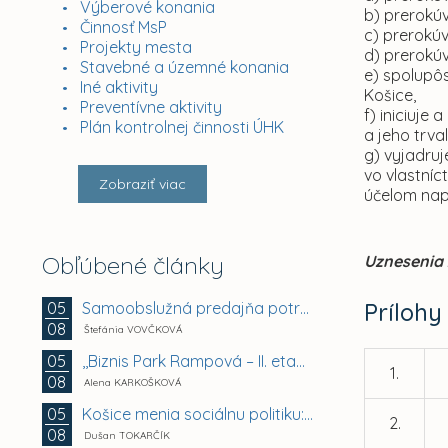
Výberové konania
b) prerokúv
Činnosť MsP
c) prerokú
Projekty mesta
d) prerokú
Stavebné a územné konania
e) spolupôs
Iné aktivity
Košice,
Preventívne aktivity
f) iniciuje
Plán kontrolnej činnosti ÚHK
a jeho trva
g) vyjadru
vo vlastníc
Zobraziť viac
účelom nap
Obľúbené články
Uznesenia 
Prílohy
Samoobslužná predajňa potravín a doplnkového tovaru
05
08
Štefánia VOVČKOVÁ
,,Biznis Park Rampová – II. etapa, Rampová ul.,...
05
1.
08
Alena KARKOŠKOVÁ
Košice menia sociálnu politiku: chránia mestské byty...
05
2.
08
Dušan TOKARČÍK