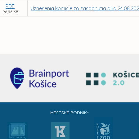
PDF
Uznesenia komisie zo zasadnutia dňa 24.08.20
96,98 KB
MESTSKÉ PODNIKY