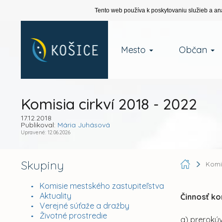
Tento web používa k poskytovaniu služieb a an
Mesto
Občan
Komisia cirkví 2018 - 2022
17.12.2018
Publikoval:
Mária Juhásová
Upravené: 12.06.2026
Skupiny
Komi
Komisie mestského zastupiteľstva
Aktuality
Činnosť ko
Verejné súťaže a dražby
Životné prostredie
a) prerokú