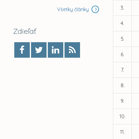
3.
Všetky články
4.
Zdieľať
5.
6.
7.
8.
9.
10.
11.