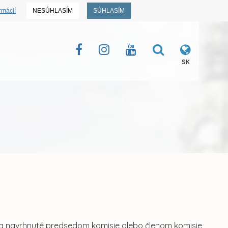
rmácií
NESÚHLASÍM
SÚHLASÍM
SK
va navrhnuté predsedom komisie alebo členom komisie,