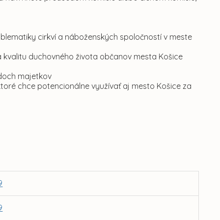
oblematiky cirkví a náboženských spoločností v meste
v na kvalitu duchovného života občanov mesta Košice
adoch majetkov
 ktoré chce potencionálne využívať aj mesto Košice za
9
9