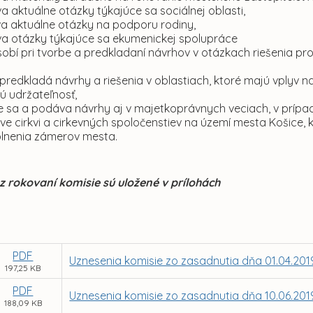
a aktuálne otázky týkajúce sa sociálnej oblasti,
va aktuálne otázky na podporu rodiny,
va otázky týkajúce sa ekumenickej spolupráce
obí pri tvorbe a predkladaní návrhov v otázkach riešenia pr
 a predkladá návrhy a riešenia v oblastiach, ktoré majú vply
lú udržateľnosť,
je sa a podáva návrhy aj v majetkoprávnych veciach, v príp
tve cirkvi a cirkevných spoločenstiev na území mesta Košice,
lnenia zámerov mesta.
z rokovaní komisie sú uložené v prílohách
PDF
Uznesenia komisie zo zasadnutia dňa 01.04.201
197,25 KB
PDF
Uznesenia komisie zo zasadnutia dňa 10.06.201
188,09 KB