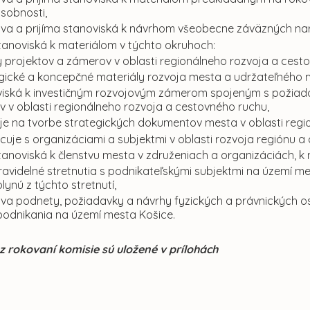
ôsobnosti,
va a prijíma stanoviská k návrhom všeobecne záväzných nari
stanoviská k materiálom v týchto okruhoch:
 projektov a zámerov v oblasti regionálneho rozvoja a cest
gické a koncepčné materiály rozvoja mesta a udržateľného 
iská k investičným rozvojovým zámerom spojeným s požiad
v v oblasti regionálneho rozvoja a cestovného ruchu,
uje na tvorbe strategických dokumentov mesta v oblasti reg
cuje s organizáciami a subjektmi v oblasti rozvoja regiónu a
stanoviská k členstvu mesta v združeniach a organizáciách,
 pravidelné stretnutia s podnikateľskými subjektmi na území
lynú z týchto stretnutí,
va podnety, požiadavky a návrhy fyzických a právnických os
podnikania na území mesta Košice.
z rokovaní komisie sú uložené v prílohách