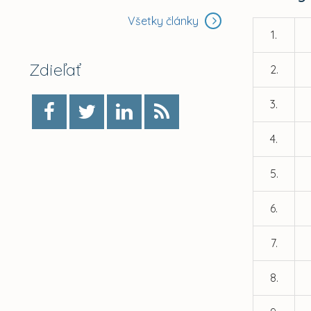
Všetky články
1.
Zdieľať
2.
3.
4.
5.
6.
7.
8.