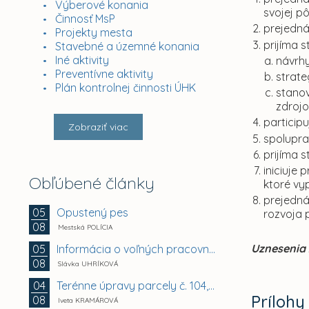
Výberové konania
svojej p
Činnosť MsP
prejedná
Projekty mesta
prijíma 
Stavebné a územné konania
Iné aktivity
návrhy
Preventívne aktivity
strate
Plán kontrolnej činnosti ÚHK
stanov
zdrojo
particip
Zobraziť viac
spolupra
prijíma 
iniciuje
Obľúbené články
ktoré vyp
prejedná
Opustený pes
05
rozvoja 
08
Mestská POLÍCIA
Uznesenia 
Informácia o voľných pracovných miestach -...
05
08
Slávka UHRÍKOVÁ
Terénne úpravy parcely č. 104, Vyhoňská ulica,...
04
Prílohy
08
Iveta KRAMÁROVÁ