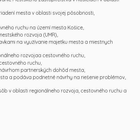
adení mesta v oblasti svojej pôsobnosti,
ovného ruchu na území mesta Košice,
mestského rozvoja (UMR),
avkami na využívanie majetku mesta a miestnych
ionálneho rozvojaa cestovného ruchu,
 cestovného ruchu,
 k návrhom partnerských dohôd mesta,
 mesta a podáva podnetné návrhy na riešenie problémov,
ôb v oblasti regionálneho rozvoja, cestovného ruchu a