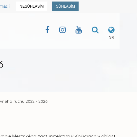
rmácií
NESÚHLASÍM
SÚHLASÍM
SK
6
ovného ruchu 2022 - 2026
nie Mestského zastupiteľstva v Košiciach v oblasti