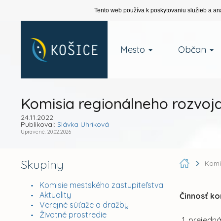
Tento web používa k poskytovaniu služieb a an
Mesto
Občan
Komisia regionálneho rozvoj
24.11.2022
Publikoval:
Slávka Uhríková
Upravené: 20.02.2026
Skupiny
Komi
Komisie mestského zastupiteľstva
Aktuality
Činnosť ko
Verejné súťaže a dražby
Životné prostredie
prejedná