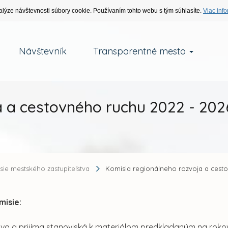
alýze návštevnosti súbory cookie. Používaním tohto webu s tým súhlasíte.
Viac info
Návštevník
Transparentné mesto
a a cestovného ruchu 2022 - 202
sie mestského zastupiteľstva
Komisia regionálneho rozvoja a cest
misie:
va a prijíma stanoviská k materiálom predkladaným na rokova