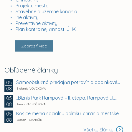
Projekty mesta
Stavebné a územné konania
Iné aktivity
Preventívne aktivity
Plán kontrolnej činnosti ÚHK
Zobraziť viac
Obľúbené články
Samoobslužná predajňa potravín a doplnkového tovaru
05
08
Štefánia VOVČKOVÁ
,,Biznis Park Rampová – II. etapa, Rampová ul.,...
05
08
Alena KARKOŠKOVÁ
Košice menia sociálnu politiku: chránia mestské byty...
05
08
Dušan TOKARČÍK
Všetky články