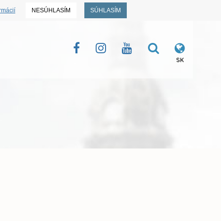
rmácií
NESÚHLASÍM
SÚHLASÍM
SK