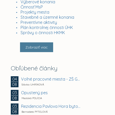
Výberové konania
Činnosť MsP
Projekty mesta
Stavebné a územné konania
Preventívne aktivity
Plán kontrolnej činnosti ÚHK
Správy o činnosti HKMK
Zobraziť viac
Obľúbené články
Voľné pracovné miesta - ZŠ Gemerská 2, Košice -...
04
08
Slávka UHRÍKOVÁ
Opustený pes
03
08
Mestská POLÍCIA
Rezidencia Pavlova Hora bytový dom A + B +...
03
08
Bernadeta PYTELOVÁ