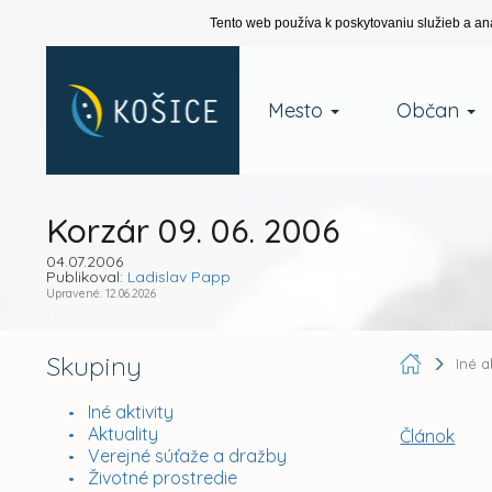
Tento web používa k poskytovaniu služieb a an
Mesto
Občan
Korzár 09. 06. 2006
04.07.2006
Publikoval:
Ladislav Papp
Upravené: 12.06.2026
Skupiny
Iné a
Iné aktivity
Aktuality
Článok
Verejné súťaže a dražby
Životné prostredie