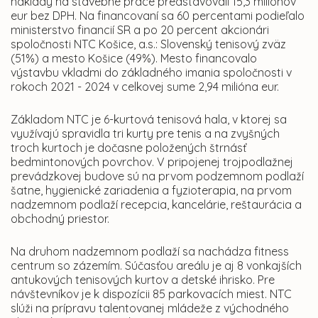
náklady na stavebné práce predstavovali 15,3 miliónov
eur bez DPH. Na financovaní sa 60 percentami podieľalo
ministerstvo financií SR a po 20 percent akcionári
spoločnosti NTC Košice, a.s.: Slovenský tenisový zväz
(51%) a mesto Košice (49%). Mesto financovalo
výstavbu vkladmi do základného imania spoločnosti v
rokoch 2021 - 2024 v celkovej sume 2,94 milióna eur.
Základom NTC je 6-kurtová tenisová hala, v ktorej sa
využívajú spravidla tri kurty pre tenis a na zvyšných
troch kurtoch je dočasne položených štrnásť
bedmintonových povrchov. V pripojenej trojpodlažnej
prevádzkovej budove sú na prvom podzemnom podlaží
šatne, hygienické zariadenia a fyzioterapia, na prvom
nadzemnom podlaží recepcia, kancelárie, reštaurácia a
obchodný priestor.
Na druhom nadzemnom podlaží sa nachádza fitness
centrum so zázemím. Súčasťou areálu je aj 8 vonkajších
antukových tenisových kurtov a detské ihrisko. Pre
návštevníkov je k dispozícii 85 parkovacích miest. NTC
slúži na prípravu talentovanej mládeže z východného