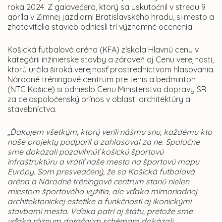
roka 2024. Z galavečera, ktorý sa uskutočnil v stredu 9.
apríla v Zimnej jazdiarni Bratislavského hradu, si mesto a
zhotovitelia stavieb odniesli tri významné ocenenia.
Košická futbalová aréna (KFA) získala Hlavnú cenu v
kategórii inžinierske stavby a zároveň aj Cenu verejnosti,
ktorú určila široká verejnosť prostredníctvom hlasovania.
Národné tréningové centrum pre tenis a bedminton
(NTC Košice) si odnieslo Cenu Ministerstva dopravy SR
za celospoločenský prínos v oblasti architektúry a
stavebníctva.
„Ďakujem všetkým, ktorý verili nášmu snu, každému kto
naše projekty podporil a zahlasoval za ne. Spoločne
sme dokázali pozdvihnúť košickú športovú
infraštruktúru a vrátiť naše mesto na športovú mapu
Európy. Som presvedčený, že sa Košická futbalová
aréna a Národné tréningové centrum stanú nielen
miestom športového vyžitia, ale vďaka mimoriadnej
architektonickej estetike a funkčnosti aj ikonickými
stavbami mesta. Vďaka patrí aj štátu, pretože sme
vďaka rôznym dotačným schémam dokázali