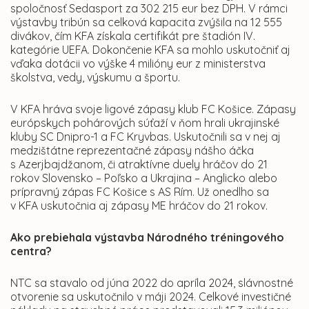
spoločnosť Sedasport za 302 215 eur bez DPH. V rámci
výstavby tribún sa celková kapacita zvýšila na 12 555
divákov, čím KFA získala certifikát pre štadión IV.
kategórie UEFA. Dokončenie KFA sa mohlo uskutočniť aj
vďaka dotácii vo výške 4 milióny eur z ministerstva
školstva, vedy, výskumu a športu.
V KFA hráva svoje ligové zápasy klub FC Košice. Zápasy
európskych pohárových súťaží v ňom hrali ukrajinské
kluby SC Dnipro-1 a FC Kryvbas. Uskutočnili sa v nej aj
medzištátne reprezentačné zápasy nášho áčka
s Azerjbajdžanom, či atraktívne duely hráčov do 21
rokov Slovensko – Poľsko a Ukrajina – Anglicko alebo
prípravný zápas FC Košice s AS Rím. Už onedlho sa
v KFA uskutočnia aj zápasy ME hráčov do 21 rokov.
Ako prebiehala výstavba
Národného tréningového
centra?
NTC sa stavalo od júna 2022 do apríla 2024, slávnostné
otvorenie sa uskutočnilo v máji 2024. Celkové investičné