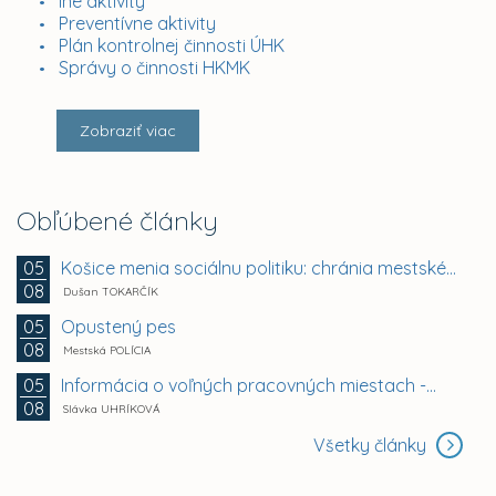
Iné aktivity
Preventívne aktivity
Plán kontrolnej činnosti ÚHK
Správy o činnosti HKMK
Zobraziť viac
Obľúbené články
Košice menia sociálnu politiku: chránia mestské byty...
05
08
Dušan TOKARČÍK
Opustený pes
05
08
Mestská POLÍCIA
Informácia o voľných pracovných miestach -...
05
08
Slávka UHRÍKOVÁ
Všetky články