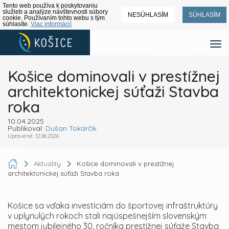
Tento web používa k poskytovaniu
služieb a analýze návštevnosti súbory
NESÚHLASÍM
SÚHLASÍM
cookie. Používaním tohto webu s tým
súhlasíte.
Viac informácií
Košice dominovali v prestížnej
architektonickej súťaži Stavba
roka
10.04.2025
Publikoval:
Dušan Tokarčík
Upravené: 12.06.2026
Aktuality
Košice dominovali v prestížnej
architektonickej súťaži Stavba roka
Košice sa vďaka investíciám do športovej infraštruktúry
v uplynulých rokoch stali najúspešnejším slovenským
mestom jubilejného 30. ročníka prestížnej súťaže Stavba