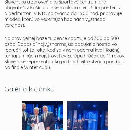
Slovenska a zároveň ako športové centrum pre
obyvateľov Košíc a blízkeho okolia s využitím pre tenis
a bedminton. V NTC sa zväčša do 16.00 hod. pripravuje
mládež, ktorú vo večerných hodinách vystrieda
verejnosť.
Na pravidelnej báze tu denne športuje od 300 do 500
osôb. Doposiaľ najvýznamnejšie podujatie hostilo vo
februári tohto roka, keď sa v ňom odohral kvalifikačný
turnaj zimných majstrovstiev Európy hráčok do 14 rokov.
Slovenské reprezentantky po troch víťazstvách postúpili
do finále Winter cupu.
Galéria k článku