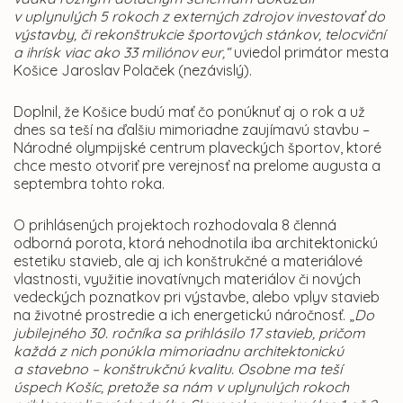
v uplynulých 5 rokoch z externých zdrojov investovať do
výstavby, či rekonštrukcie športových stánkov, telocviční
a ihrísk viac ako 33 miliónov eur,“
uviedol primátor mesta
Košice Jaroslav Polaček (nezávislý).
Doplnil, že Košice budú mať čo ponúknuť aj o rok a už
dnes sa teší na ďalšiu mimoriadne zaujímavú stavbu –
Národné olympijské centrum plaveckých športov, ktoré
chce mesto otvoriť pre verejnosť na prelome augusta a
septembra tohto roka.
O prihlásených projektoch rozhodovala 8 členná
odborná porota, ktorá nehodnotila iba architektonickú
estetiku stavieb, ale aj ich konštrukčné a materiálové
vlastnosti, využitie inovatívnych materiálov či nových
vedeckých poznatkov pri výstavbe, alebo vplyv stavieb
na životné prostredie a ich energetickú náročnosť. „
Do
jubilejného 30. ročníka sa prihlásilo 17 stavieb, pričom
každá z nich ponúkla mimoriadnu architektonickú
a stavebno – konštrukčnú kvalitu. Osobne ma teší
úspech Košíc, pretože sa nám v uplynulých rokoch