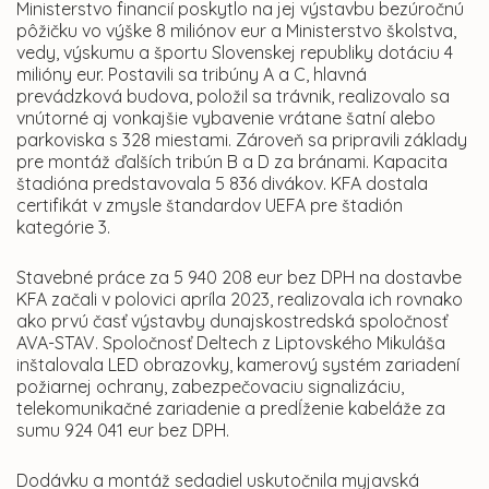
Ministerstvo financií poskytlo na jej výstavbu bezúročnú
pôžičku vo výške 8 miliónov eur a Ministerstvo školstva,
vedy, výskumu a športu Slovenskej republiky dotáciu 4
milióny eur. Postavili sa tribúny A a C, hlavná
prevádzková budova, položil sa trávnik, realizovalo sa
vnútorné aj vonkajšie vybavenie vrátane šatní alebo
parkoviska s 328 miestami. Zároveň sa pripravili základy
pre montáž ďalších tribún B a D za bránami. Kapacita
štadióna predstavovala 5 836 divákov. KFA dostala
certifikát v zmysle štandardov UEFA pre štadión
kategórie 3.
Stavebné práce za 5 940 208 eur bez DPH na dostavbe
KFA začali v polovici apríla 2023, realizovala ich rovnako
ako prvú časť výstavby dunajskostredská spoločnosť
AVA-STAV. Spoločnosť Deltech z Liptovského Mikuláša
inštalovala LED obrazovky, kamerový systém zariadení
požiarnej ochrany, zabezpečovaciu signalizáciu,
telekomunikačné zariadenie a predĺženie kabeláže za
sumu 924 041 eur bez DPH.
Dodávku a montáž sedadiel uskutočnila myjavská