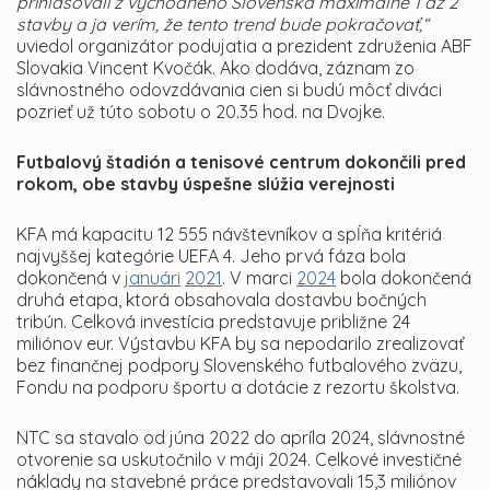
prihlasovali z východného Slovenska maximálne 1 až 2
stavby a ja verím, že tento trend bude pokračovať,“
uviedol organizátor podujatia a prezident združenia ABF
Slovakia Vincent Kvočák. Ako dodáva, záznam zo
slávnostného odovzdávania cien si budú môcť diváci
pozrieť už túto sobotu o 20.35 hod. na Dvojke.
Futbalový štadión a tenisové centrum dokončili pred
rokom, obe stavby úspešne slúžia verejnosti
KFA má kapacitu 12 555 návštevníkov a spĺňa kritériá
najvyššej kategórie UEFA 4. Jeho prvá fáza bola
dokončená v
januári
2021
. V marci
2024
bola dokončená
druhá etapa, ktorá obsahovala dostavbu bočných
tribún. Celková investícia predstavuje približne 24
miliónov eur. Výstavbu KFA by sa nepodarilo zrealizovať
bez finančnej podpory Slovenského futbalového zväzu,
Fondu na podporu športu a dotácie z rezortu školstva.
NTC sa stavalo od júna 2022 do apríla 2024, slávnostné
otvorenie sa uskutočnilo v máji 2024. Celkové investičné
náklady na stavebné práce predstavovali 15,3 miliónov