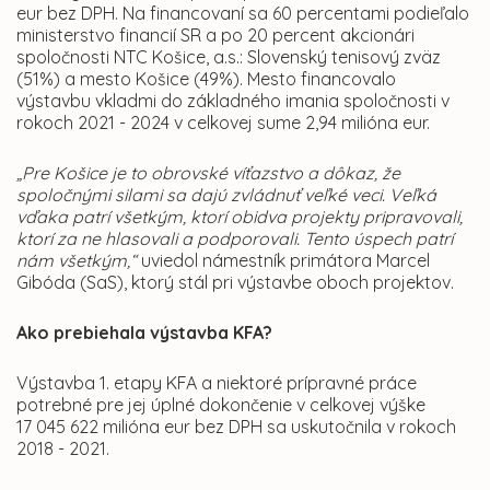
eur bez DPH. Na financovaní sa 60 percentami podieľalo
ministerstvo financií SR a po 20 percent akcionári
spoločnosti NTC Košice, a.s.: Slovenský tenisový zväz
(51%) a mesto Košice (49%). Mesto financovalo
výstavbu vkladmi do základného imania spoločnosti v
rokoch 2021 - 2024 v celkovej sume 2,94 milióna eur.
„Pre Košice je to obrovské víťazstvo a dôkaz, že
spoločnými silami sa dajú zvládnuť veľké veci. Veľká
vďaka patrí všetkým, ktorí obidva projekty pripravovali,
ktorí za ne hlasovali a podporovali. Tento úspech patrí
nám všetkým,“
uviedol námestník primátora Marcel
Gibóda (SaS), ktorý stál pri výstavbe oboch projektov.
Ako prebiehala výstavba KFA?
Výstavba 1. etapy KFA a niektoré prípravné práce
potrebné pre jej úplné dokončenie v celkovej výške
17 045 622 milióna eur bez DPH sa uskutočnila v rokoch
2018 - 2021.