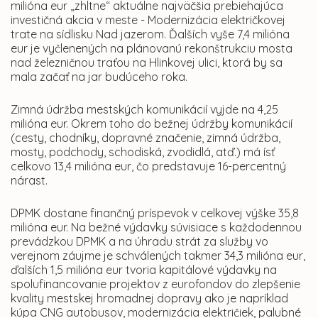
milióna eur „zhltne“ aktuálne najväčšia prebiehajúca
investičná akcia v meste - Modernizácia električkovej
trate na sídlisku Nad jazerom. Ďalších vyše 7,4 milióna
eur je vyčlenených na plánovanú rekonštrukciu mosta
nad železničnou traťou na Hlinkovej ulici, ktorá by sa
mala začať na jar budúceho roka.
Zimná údržba mestských komunikácií vyjde na 4,25
milióna eur. Okrem toho do bežnej údržby komunikácií
(cesty, chodníky, dopravné značenie, zimná údržba,
mosty, podchody, schodiská, zvodidlá, atď.) má ísť
celkovo 13,4 milióna eur, čo predstavuje 16-percentný
nárast.
DPMK dostane finančný príspevok v celkovej výške 35,8
milióna eur. Na bežné výdavky súvisiace s každodennou
prevádzkou DPMK a na úhradu strát za služby vo
verejnom záujme je schválených takmer 34,3 milióna eur,
ďalších 1,5 milióna eur tvoria kapitálové výdavky na
spolufinancovanie projektov z eurofondov do zlepšenie
kvality mestskej hromadnej dopravy ako je napríklad
kúpa CNG autobusov, modernizácia električiek, palubné