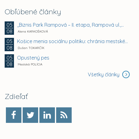
Obľúbené články
,,Biznis Park Rampová – II. etapa, Rampová ul.,...
05
08
Alena KARKOŠKOVÁ
Košice menia sociálnu politiku: chránia mestské byty...
05
08
Dušan TOKARČÍK
Opustený pes
05
08
Mestská POLÍCIA
Všetky články
Zdieľať