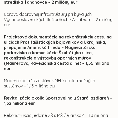
strediska Ťahanovce – 2 milióny eur
Úprava dopravnej infraštruktúry pri bývalých
Východoslovenských tlačiarňach - Amfiteátri – 2 milióny
eur
Projektové dokumentácie na rekonštrukciu cesty na
uliciach Protifašistických bojovníkov a Ukrajinská,
prepojenie Americká trieda – Magnezitárska,
parkovisko a komunikácie Škultétyho ulica,
rekonštrukcie a výstavby oporných múrov
(Maurerova, Kavečianska cesta a iné) – 1,55 milióna
eur
Modernizácia 13 zastávok MHD a informačných
systémov – 1,43 milióna eur
Revitalizácia okolia Športovej haly Stará jazdiareň -
1,32 milióna eur
Rekonštrukcia jedálne ZŠ s MŠ Želiarska 4 – 1,3 milióna