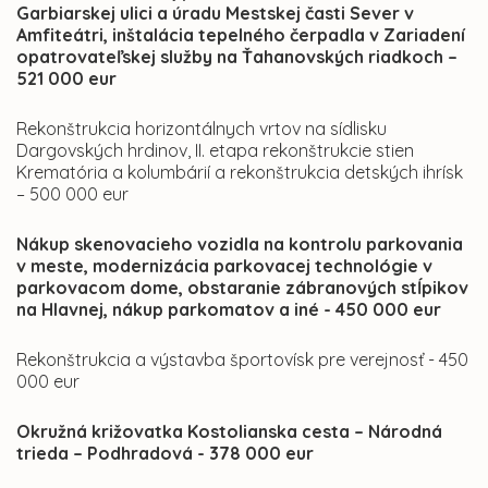
Garbiarskej ulici a úradu Mestskej časti Sever v
Amfiteátri, inštalácia tepelného čerpadla v Zariadení
opatrovateľskej služby na Ťahanovských riadkoch –
521 000 eur
Rekonštrukcia horizontálnych vrtov na sídlisku
Dargovských hrdinov, II. etapa rekonštrukcie stien
Krematória a kolumbárií a rekonštrukcia detských ihrísk
– 500 000 eur
Nákup skenovacieho vozidla na kontrolu parkovania
v meste, modernizácia parkovacej technológie v
parkovacom dome, obstaranie zábranových stĺpikov
na Hlavnej, nákup parkomatov a iné - 450 000 eur
Rekonštrukcia a výstavba športovísk pre verejnosť - 450
000 eur
Okružná križovatka Kostolianska cesta – Národná
trieda – Podhradová - 378 000 eur