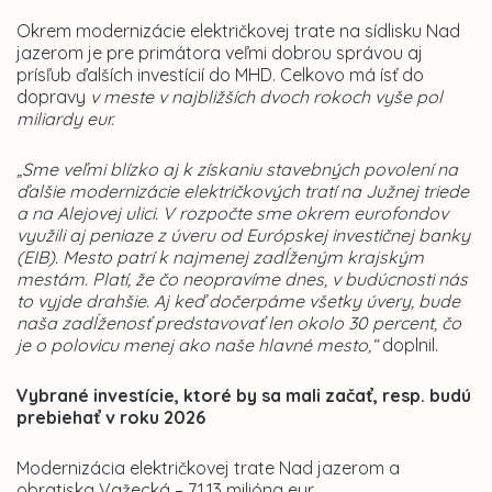
Okrem modernizácie električkovej trate na sídlisku Nad
jazerom je pre primátora veľmi dobrou správou aj
prísľub ďalších investícií do MHD. Celkovo má ísť do
dopravy
v meste v najbližších dvoch rokoch vyše pol
miliardy eur.
„Sme veľmi blízko aj k získaniu stavebných povolení na
ďalšie modernizácie električkových tratí na Južnej triede
a na Alejovej ulici. V rozpočte sme okrem eurofondov
využili aj peniaze z úveru od Európskej investičnej banky
(EIB). Mesto patrí k najmenej zadĺženým krajským
mestám. Platí, že čo neopravíme dnes, v budúcnosti nás
to vyjde drahšie. Aj keď dočerpáme všetky úvery, bude
naša zadĺženosť predstavovať len okolo 30 percent, čo
je o polovicu menej ako naše hlavné mesto,“
doplnil.
Vybrané investície, ktoré by sa mali začať, resp. budú
prebiehať v roku 2026
Modernizácia električkovej trate Nad jazerom a
obratiska Važecká – 71,13 milióna eur