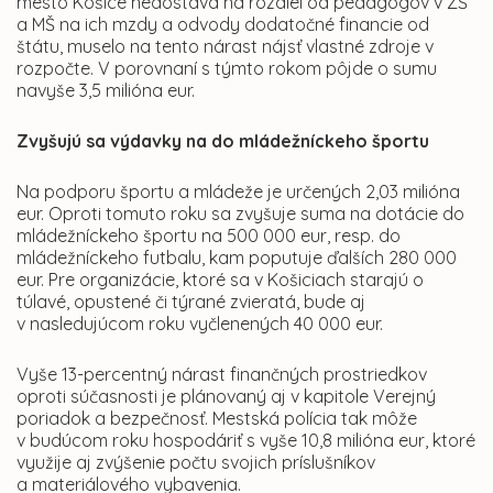
mesto Košice nedostáva na rozdiel od pedagógov v ZŠ
a MŠ na ich mzdy a odvody dodatočné financie od
štátu, muselo na tento nárast nájsť vlastné zdroje v
rozpočte. V porovnaní s týmto rokom pôjde o sumu
navyše 3,5 milióna eur.
Zvyšujú sa výdavky na do mládežníckeho športu
Na podporu športu a mládeže je určených 2,03 milióna
eur. Oproti tomuto roku sa zvyšuje suma na dotácie do
mládežníckeho športu na 500 000 eur, resp. do
mládežníckeho futbalu, kam poputuje ďalších 280 000
eur. Pre organizácie, ktoré sa v Košiciach starajú o
túlavé, opustené či týrané zvieratá, bude aj
v nasledujúcom roku vyčlenených 40 000 eur.
Vyše 13-percentný nárast finančných prostriedkov
oproti súčasnosti je plánovaný aj v kapitole Verejný
poriadok a bezpečnosť. Mestská polícia tak môže
v budúcom roku hospodáriť s vyše 10,8 milióna eur, ktoré
využije aj zvýšenie počtu svojich príslušníkov
a materiálového vybavenia.