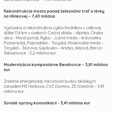
Rekonštrukcia mosta ponad železničnú trať a lávky
na Hlinkovej – 7,43 milióna
Výstavba a rekonštrukcia cyklochodníkov v celkovej
dĺžke 11,4 km v úsekoch Cvičná sklala – Alpinka, Čínska
ulica - Mončí potok, Ryba - Južná trieda – križovatka
Požiarnická, Popradská – Toryská, Moskovská trieda –
Toryská – Štúrova, Gajdovka – Anička, Alejová, Barca -
Šebastovce - 5,2 milióna eur
Modernizácia kompostárne Benátovce – 3,81 milióna
eur
Zníženie energetickej náročnosti budov školských
zariadení MŠ Hečkova, CVČ Domino, ZŠ Staničná – 3,43
milióna eur
Súvislé opravy komunikácií - 3,41 milióna eur