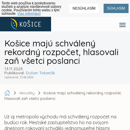
Tento web používa k poskytovaniu
služieb a analýze návštevnosti súbory
NESÚHLASÍM
SÚHLASÍM
cookie. Používaním tohto webu s tým
súhlasíte.
Viac informácií
Košice majú schválený
rekordný rozpočet, hlasovali
zaň všetci poslanci
13.11.2025
Publikoval:
Dušan Tokarčík
Upravené: 12.06.2026
Aktuality
Košice majú schválený rekordný rozpočet,
hlasovali zaň všetci poslanci
Už aj metropola východu má schválený rozpočet na
budúci rok. Mestské zastupiteľstvo ho na svojom
dnešnom rokovaní schválilo jednomyseľne hlasmi