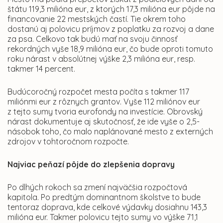
štátu 119,3 milióna eur, z ktorých 17,3 milióna eur pôjde na
financovanie 22 mestských častí. Tie okrem toho
dostanú aj polovicu príjmov z poplatku za rozvoj a dane
za psa. Celkovo tak budú mať na svoju činnosť
rekordných vyše 18,9 milióna eur, čo bude oproti tomuto
roku nárast v absolútnej výške 2,3 milióna eur, resp.
takmer 14 percent.
Budúcoročný rozpočet mesta počíta s takmer 117
miliónmi eur z rôznych grantov. Vyše 112 miliónov eur
z tejto sumy tvoria eurofondy na investície. Obrovský
nárast dokumentuje aj skutočnosť, že ide vyše o 2,5-
násobok toho, čo malo naplánované mesto z externých
zdrojov v tohtoročnom rozpočte.
Najviac peňazí pôjde do zlepšenia dopravy
Po dlhých rokoch sa zmení najväčšia rozpočtová
kapitola. Po predtým dominantnom školstve to bude
tentoraz doprava, kde celkové výdavky dosiahnu 143,3
milióna eur. Takmer polovicu tejto sumy vo výške 71,1