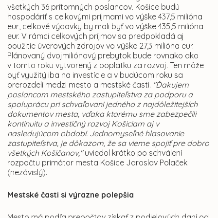
všetkých 36 prítomných poslancov. Košice budú
hospodáriť s celkovými príjmami vo výške 437,5 milióna
eur, celkové výdavky by mali byť vo výške 435,5 milióna
eur. V rámci celkových príjmov sa predpokladá aj
použitie úverových zdrojov vo výške 27,3 milióna eur.
Plánovaný dvojmiliónový prebytok bude rovnako ako
v tomto roku vytvorený z poplatku za rozvoj. Ten môže
byť využitý iba na investície a v budúcom roku sa
prerozdelí medzi mesto a mestské časti.
"Ďakujem
poslancom mestského zastupiteľstva za podporu a
spoluprácu pri schvaľovaní jedného z najdôležitejších
dokumentov mesta, vďaka ktorému sme zabezpečili
kontinuitu a investičný rozvoj Košiciam aj v
nasledujúcom období. Jednomyseľné hlasovanie
zastupiteľstva, je dôkazom, že sa vieme spojiť pre dobro
všetkých Košičanov,"
uviedol krátko po schválení
rozpočtu primátor mesta Košice Jaroslav Polaček
(nezávislý).
Mestské časti si výrazne polepšia
Mesto má podľa prepočtov získať z podielových daní od