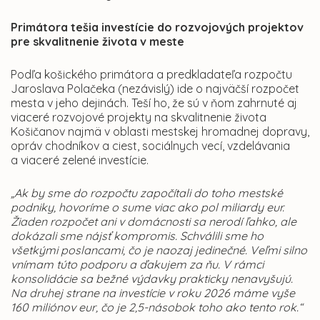
Primátora tešia investície do rozvojových projektov
pre skvalitnenie života v meste
Podľa košického primátora a predkladateľa rozpočtu
Jaroslava Polačeka (nezávislý) ide o najväčší rozpočet
mesta v jeho dejinách. Teší ho, že sú v ňom zahrnuté aj
viaceré rozvojové projekty na skvalitnenie života
Košičanov najmä v oblasti mestskej hromadnej dopravy,
opráv chodníkov a ciest, sociálnych vecí, vzdelávania
a viaceré zelené investície.
„Ak by sme do rozpočtu započítali do toho mestské
podniky, hovoríme o sume viac ako pol miliardy eur.
Žiaden rozpočet ani v domácnosti sa nerodí ľahko, ale
dokázali sme nájsť kompromis. Schválili sme ho
všetkými poslancami, čo je naozaj jedinečné. Veľmi silno
vnímam túto podporu a ďakujem za ňu. V rámci
konsolidácie sa bežné výdavky prakticky nenavyšujú.
Na druhej strane na investície v roku 2026 máme vyše
160 miliónov eur, čo je 2,5-násobok toho ako tento rok.“