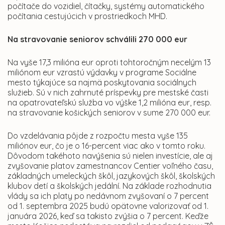
počítače do vozidiel, čítačky, systémy automatického
počítania cestujúcich v prostriedkoch MHD.
Na stravovanie seniorov schválili 270 000 eur
Na vyše 17,3 milióna eur oproti tohtoročným necelým 13
miliónom eur vzrastú výdavky v programe Sociálne
mesto týkajúce sa najmä poskytovania sociálnych
služieb. Sú v nich zahrnuté príspevky pre mestské časti
na opatrovateľskú služba vo výške 1,2 milióna eur, resp.
na stravovanie košických seniorov v sume 270 000 eur.
Do vzdelávania pôjde z rozpočtu mesta vyše 135
miliónov eur, čo je o 16-percent viac ako v tomto roku.
Dôvodom takéhoto navýšenia sú nielen investície, ale aj
zvyšovanie platov zamestnancov Centier voľného času,
základných umeleckých škôl, jazykových škôl, školských
klubov detí a školských jedální. Na základe rozhodnutia
vlády sa ich platy po nedávnom zvyšovaní o 7 percent
od 1. septembra 2025 budú opätovne valorizovať od 1.
januára 2026, keď sa takisto zvýšia o 7 percent. Keďže