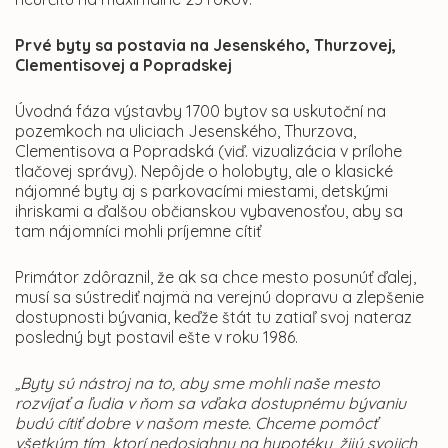
Prvé byty sa postavia na Jesenského, Thurzovej,
Clementisovej a Popradskej
Úvodná fáza výstavby 1700 bytov sa uskutoční na
pozemkoch na uliciach Jesenského, Thurzova,
Clementisova a Popradská (viď. vizualizácia v prílohe
tlačovej správy). Nepôjde o holobyty, ale o klasické
nájomné byty aj s parkovacími miestami, detskými
ihriskami a ďalšou občianskou vybavenosťou, aby sa
tam nájomníci mohli príjemne cítiť
Primátor zdôraznil, že ak sa chce mesto posunúť ďalej,
musí sa sústrediť najmä na verejnú dopravu a zlepšenie
dostupnosti bývania, keďže štát tu zatiaľ svoj nateraz
posledný byt postavil ešte v roku 1986.
„Byty sú nástroj na to, aby sme mohli naše mesto
rozvíjať a ľudia v ňom sa vďaka dostupnému bývaniu
budú cítiť dobre v našom meste. Chceme pomôcť
všetkým tím, ktorí nedosiahnu na hypotéku, žijú svojich