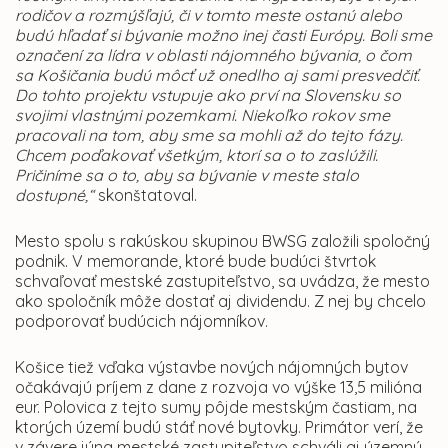
rodičov a rozmýšľajú, či v tomto meste ostanú alebo
budú hľadať si bývanie možno inej časti Európy. Boli sme
označení za lídra v oblasti nájomného bývania, o čom
sa Košičania budú môcť už onedlho aj sami presvedčiť.
Do tohto projektu vstupuje ako prví na Slovensku so
svojimi vlastnými pozemkami. Niekoľko rokov sme
pracovali na tom, aby sme sa mohli až do tejto fázy.
Chcem poďakovať všetkým, ktorí sa o to zaslúžili.
Pričiníme sa o to, aby sa bývanie v meste stalo
dostupné,“
skonštatoval.
Mesto spolu s rakúskou skupinou BWSG založili spoločný
podnik. V memorande, ktoré bude budúci štvrtok
schvaľovať mestské zastupiteľstvo, sa uvádza, že mesto
ako spoločník môže dostať aj dividendu. Z nej by chcelo
podporovať budúcich nájomníkov.
Košice tiež vďaka výstavbe nových nájomných bytov
očakávajú príjem z dane z rozvoja vo výške 13,5 milióna
eur. Polovica z tejto sumy pôjde mestským častiam, na
ktorých území budú stáť nové bytovky. Primátor verí, že
v závere júna mestské zastupiteľstvo schváli aj územný