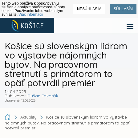
Tento web používa k poskytovaniu
služieb a analýze návštevnosti súbory
NESÚHLASÍM
SÚHLASÍM
cookie. Používaním tohto webu s tým
súhlasíte.
Viac informácií
Košice sú slovenským lídrom
vo výstavbe nájomných
bytov. Na pracovnom
stretnutí s primátorom to
opäť potvrdil premiér
14.04.2025
Publikoval:
Dušan Tokarčík
Upravené: 12.06.2026
Aktuality
Košice sú slovenským lídrom vo výstavbe
nájomných bytov. Na pracovnom stretnutí s primátorom to opäť
potvrdil premiér