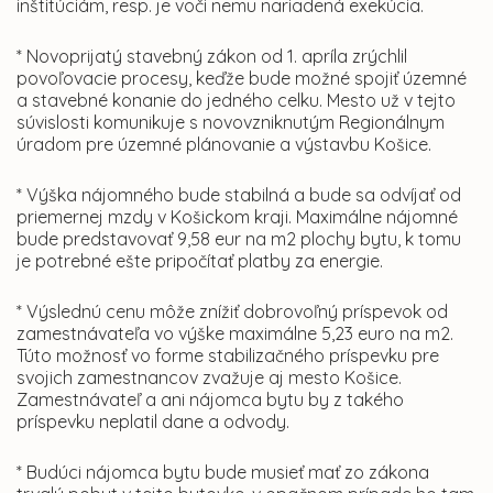
inštitúciám, resp. je voči nemu nariadená exekúcia.
* Novoprijatý stavebný zákon od 1. apríla zrýchlil
povoľovacie procesy, keďže bude možné spojiť územné
a stavebné konanie do jedného celku. Mesto už v tejto
súvislosti komunikuje s novovzniknutým Regionálnym
úradom pre územné plánovanie a výstavbu Košice.
* Výška nájomného bude stabilná a bude sa odvíjať od
priemernej mzdy v Košickom kraji. Maximálne nájomné
bude predstavovať 9,58 eur na m2 plochy bytu, k tomu
je potrebné ešte pripočítať platby za energie.
* Výslednú cenu môže znížiť dobrovoľný príspevok od
zamestnávateľa vo výške maximálne 5,23 euro na m2.
Túto možnosť vo forme stabilizačného príspevku pre
svojich zamestnancov zvažuje aj mesto Košice.
Zamestnávateľ a ani nájomca bytu by z takého
príspevku neplatil dane a odvody.
* Budúci nájomca bytu bude musieť mať zo zákona