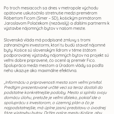
Po troch mesiacoch sa dnes v metropole východu
opätovne uskutočnilo stretnutie medzi premiérom
Róbertom Ficom (Smer – SD), košickým primátorom
Jaroslavom Polačekom (nezávislý) a ďalšími partnermi k
výstavbe nájomných bytov v našom meste.
Slovenská vláda má podpísané zmluvy s tromi
zahraničnými investormi, ktorí tu budú stavať nájomné
byty. Košice sú slovenským lídrom v téme štátom
podporovanej výstavby nájomných bytov na projekt sú
veľmi dobre pripravené, čo ocenil aj premiér Fico.
Spolupráca medzi mestom a Úradom vlády sa podľa
neho ukazuje ako maximálne efektívna.
„Informáciu o pripravenosti mesta som veľmi privítal.
Predtým prezentované určité veci sa teraz dostali do
podstatne konkrétnejšie podoby. Mesto si splnilo svoju
domácu úlohu, pretože je veľmi ďaleko, pokiaľ ide o
spoluprácu s investorom, o územný plán a čo je
najpodstatnejšie, má úplne jasnú predstavu o úvodnej
fáze výstavby bytov. Držím palce mestu Košice, aby