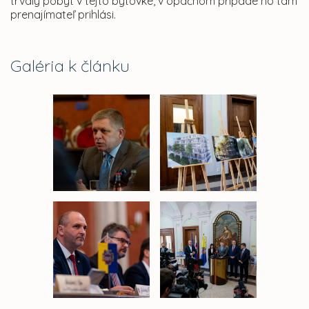
trvalý pobyt v tejto bytovke, v opačnom prípade ho tam
prenajímateľ prihlási.
Galéria k článku