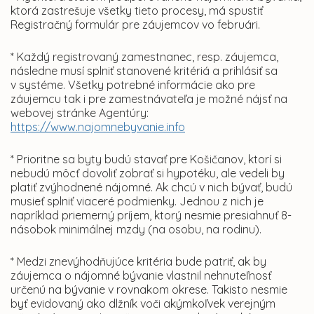
ktorá zastrešuje všetky tieto procesy, má spustiť
Registračný formulár pre záujemcov vo februári.
* Každý registrovaný zamestnanec, resp. záujemca,
následne musí splniť stanovené kritériá a prihlásiť sa
v systéme. Všetky potrebné informácie ako pre
záujemcu tak i pre zamestnávateľa je možné nájsť na
webovej stránke Agentúry:
https://www.najomnebyvanie.info
* Prioritne sa byty budú stavať pre Košičanov, ktorí si
nebudú môcť dovoliť zobrať si hypotéku, ale vedeli by
platiť zvýhodnené nájomné. Ak chcú v nich bývať, budú
musieť splniť viaceré podmienky. Jednou z nich je
napríklad priemerný príjem, ktorý nesmie presiahnuť 8-
násobok minimálnej mzdy (na osobu, na rodinu).
* Medzi znevýhodňujúce kritéria bude patriť, ak by
záujemca o nájomné bývanie vlastnil nehnuteľnosť
určenú na bývanie v rovnakom okrese. Takisto nesmie
byť evidovaný ako dlžník voči akýmkoľvek verejným