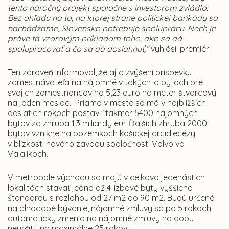
tento náročný projekt spoločne s investorom zvládlo.
Bez ohľadu na to, na ktorej strane politickej barikády sa
nachádzame, Slovensko potrebuje spoluprácu.
Nech je
práve tá vzorovým príkladom toho, ako sa dá
spolupracovať a čo sa dá dosiahnuť,“
vyhlásil premiér.
Ten zároveň informoval, že aj o zvýšení príspevku
zamestnávateľa na nájomné v takýchto bytoch pre
svojich zamestnancov na 5,23 euro na meter štvorcový
na jeden mesiac. Priamo v meste sa má v najbližších
desiatich rokoch postaviť takmer 5400 nájomných
bytov za zhruba 1,3 miliardy eur. Ďalších zhruba 2000
bytov vznikne na pozemkoch košickej arcidiecézy
v blízkosti nového závodu spoločnosti Volvo vo
Valalikoch.
V metropole východu sa majú v celkovo jedenástich
lokalitách stavať jedno až 4-izbové byty vyššieho
štandardu s rozlohou od 27 m2 do 90 m2. Budú určené
na dlhodobé bývanie, nájomné zmluvy sa po 5 rokoch
automaticky zmenia na nájomné zmluvy na dobu
neurčitú na maximálne 25 rokov.