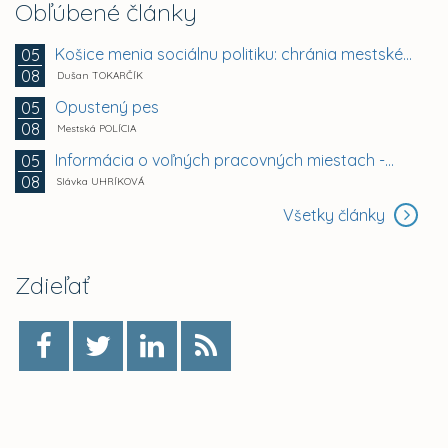
Obľúbené články
Košice menia sociálnu politiku: chránia mestské byty...
05
08
Dušan TOKARČÍK
Opustený pes
05
08
Mestská POLÍCIA
Informácia o voľných pracovných miestach -...
05
08
Slávka UHRÍKOVÁ
Všetky články
Zdieľať