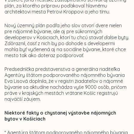
plán, za ktorého prípravu poďakoval hlavnému
architektovi mesta Petrovi Kroppovi a jeho tímu.
Nový územný plán podľa jeho slov otvorí dvere nielen
pre nájomné bývanie, ale aj pre súkromných
developerov v Košiciach, ktorí tu chcú stavať ďalšie byty.
Zdôraznil, časť z nich by po dohode s developermi
mohla byť vyčlenená aj na sociálne bývanie, ktoré chce
mesto tak ako doteraz podporovať.
Predsedníčka predstavenstva a generálna riaditeľka
Agentúry štátom podporovaného nájomného bývania
Eva Lisová doplnila, že v registri žiadateľov o nájomné
bývanie sa aktuálne nachádza vyše 9000 osôb, pričom
práve v krajských mestách vrátane Košíc registrujú
najväčší záujem.
Niektoré fakty o chystanej výstavbe nájomných
bytov v Košiciach
* Agentúra štátom podporovaného nájomného bývania,