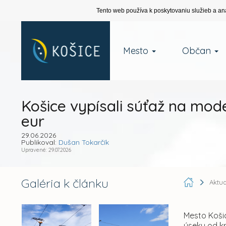
Tento web používa k poskytovaniu služieb a an
Mesto
Občan
Košice vypísali súťaž na mode
eur
29.06.2026
Publikoval:
Dušan Tokarčík
Upravené: 29.07.2026
Galéria k článku
Aktua
Mesto Koši
úseku od kr