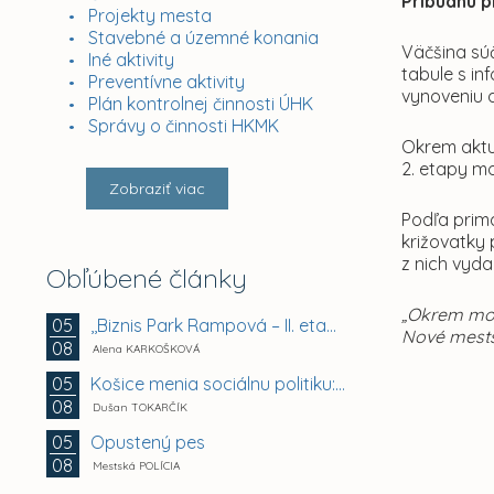
Pribudnú p
Projekty mesta
Stavebné a územné konania
Väčšina súč
Iné aktivity
tabule s i
Preventívne aktivity
vynoveniu a
Plán kontrolnej činnosti ÚHK
Správy o činnosti HKMK
Okrem aktuá
2. etapy mo
Zobraziť viac
Podľa prim
križovatky 
z nich vyd
Obľúbené články
„Okrem mode
,,Biznis Park Rampová – II. etapa, Rampová ul.,...
05
Nové mests
08
Alena KARKOŠKOVÁ
Košice menia sociálnu politiku: chránia mestské byty...
05
08
Dušan TOKARČÍK
Opustený pes
05
08
Mestská POLÍCIA