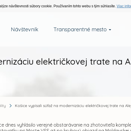
alýze návštevnosti súbory cookie. Používaním tohto webu s tým súhlasíte.
Viac info
Návštevník
Transparentné mesto
rnizáciu električkovej trate na A
lity
Košice vypísali súťaž na modernizáciu električkovej trate na Al
ce dnes vyhlásilo verejné obstarávanie na zhotoviteľa komp
ižovatky pri Moste VSS až po kruhový objazd na Moldavskej u