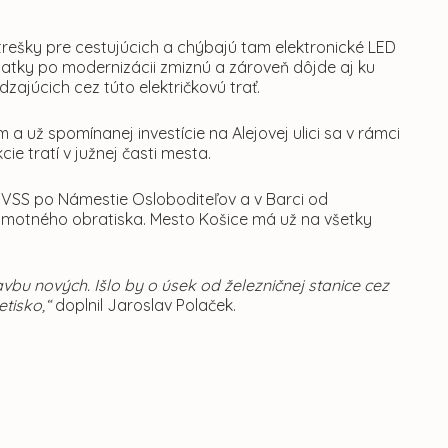
trešky pre cestujúcich a chýbajú tam elektronické LED
atky po modernizácii zmiznú a zároveň dôjde aj ku
ajúcich cez túto električkovú trať.
a už spomínanej investície na Alejovej ulici sa v rámci
ie tratí v južnej časti mesta.
e VSS po Námestie Osloboditeľov a v Barci od
 samotného obratiska. Mesto Košice má už na všetky
vbu nových. Išlo by o úsek od železničnej stanice cez
tisko,“
doplnil Jaroslav Polaček.