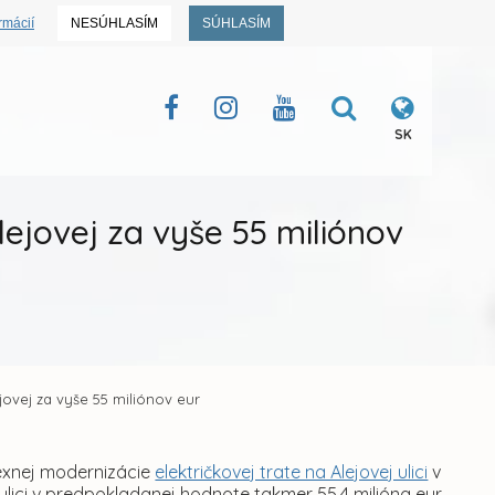
rmácií
NESÚHLASÍM
SÚHLASÍM
SK
lejovej za vyše 55 miliónov
ejovej za vyše 55 miliónov eur
lexnej modernizácie
električkovej trate na Alejovej ulici
v
lici v predpokladanej hodnote takmer 55,4 milióna eur