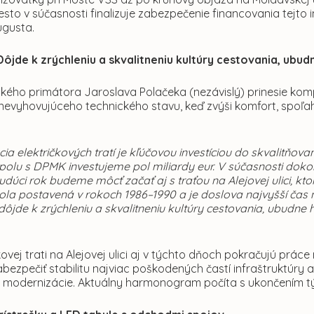
sto v súčasnosti finalizuje zabezpečenie financovania tejto
ugusta.
Dôjde k zrýchleniu a skvalitneniu kultúry cestovania, ubud
ckého primátora Jaroslava Polačeka (nezávislý) prinesie kom
j nevyhovujúceho technického stavu, keď zvýši komfort, spoľ
ia električkových tratí je kľúčovou investíciou do skvalitňova
polu s DPMK investujeme pol miliardy eur. V súčasnosti doko
udúci rok budeme môcť začať aj s traťou na Alejovej ulici, k
la postavená v rokoch 1986–1990 a je doslova najvyšší čas n
ôjde k zrýchleniu a skvalitneniu kultúry cestovania, ubudne h
kovej trati na Alejovej ulici aj v týchto dňoch pokračujú práce
zabezpečiť stabilitu najviac poškodených častí infraštruktú
 modernizácie. Aktuálny harmonogram počíta s ukončením tých