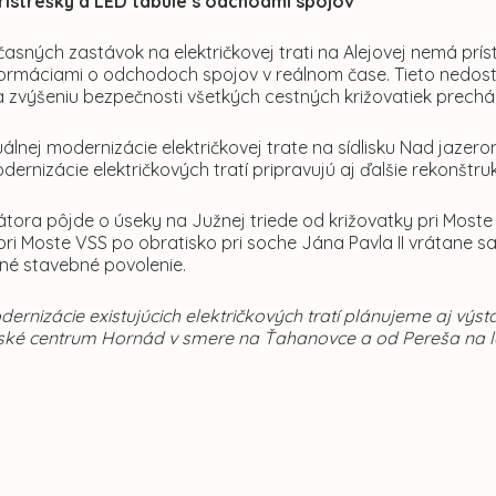
rístrešky a LED tabule s odchodmi spojov
asných zastávok na električkovej trati na Alejovej nemá prís
nformáciami o odchodoch spojov v reálnom čase. Tieto nedost
 zvýšeniu bezpečnosti všetkých cestných križovatiek prechádz
lnej modernizácie električkovej trate na sídlisku Nad jazerom 
dernizácie električkových tratí pripravujú aj ďalšie rekonštrukc
átora pôjde o úseky na Južnej triede od križovatky pri Most
pri Moste VSS po obratisko pri soche Jána Pavla II vrátane
ané stavebné povolenie.
rnizácie existujúcich električkových tratí plánujeme aj výsta
ké centrum Hornád v smere na Ťahanovce a od Pereša na le