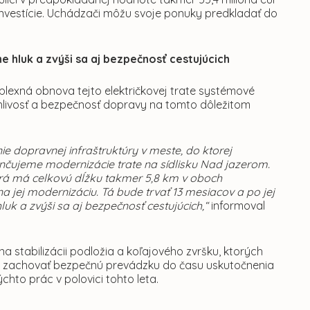
 investície. Uchádzači môžu svoje ponuky predkladať do
ne hluk a zvýši sa aj bezpečnosť cestujúcich
plexná obnova tejto električkovej trate systémové
ahlivosť a bezpečnosť dopravy na tomto dôležitom
nie dopravnej infraštruktúry v meste, do ktorej
nčujeme modernizácie trate na sídlisku Nad jazerom.
torá má celkovú dĺžku takmer 5,8 km v oboch
a jej modernizáciu. Tá bude trvať 13 mesiacov a po jej
luk a zvýši sa aj bezpečnosť cestujúcich,“
informoval
 na stabilizácii podložia a koľajového zvršku, ktorých
ry a zachovať bezpečnú prevádzku do času uskutočnenia
to prác v polovici tohto leta.