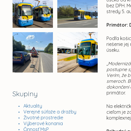
bez DPH. Me
stredy 5. a
Primátor: 
Podľa koši
riešenie je
úseku.
„Modernizác
postupne s
Verím, že b
smeroch. Bo
dokončení d
Skupiny
primátor.
Aktuality
Na električ
Verejné súťaže a dražby
cieľom je 
Životné prostredie
komplexnej
Výberové konania
Činnosť MsP