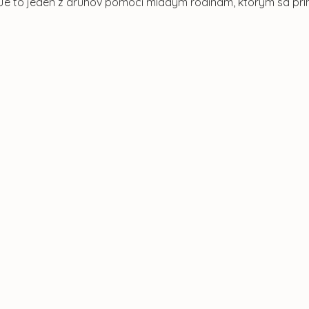
 Je to jeden z druhov pomoci mladým rodinám, ktorým sa pri