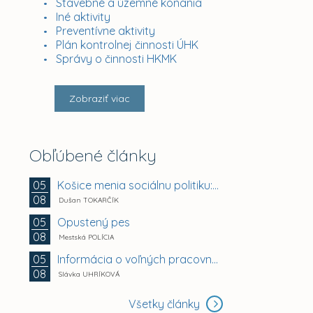
Stavebné a územné konania
Iné aktivity
Preventívne aktivity
Plán kontrolnej činnosti ÚHK
Správy o činnosti HKMK
Zobraziť viac
Obľúbené články
Košice menia sociálnu politiku: chránia mestské byty...
05
08
Dušan TOKARČÍK
Opustený pes
05
08
Mestská POLÍCIA
Informácia o voľných pracovných miestach -...
05
08
Slávka UHRÍKOVÁ
Všetky články