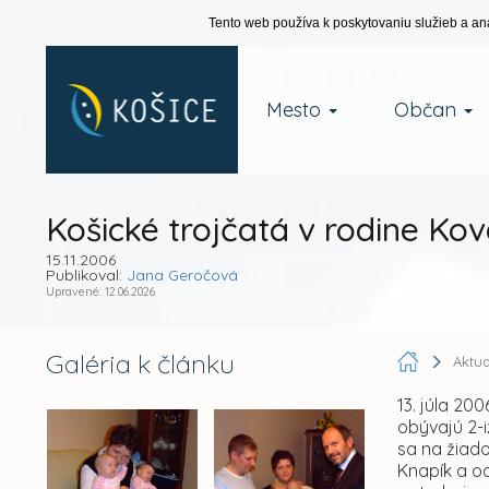
Tento web používa k poskytovaniu služieb a an
Mesto
Občan
Košické trojčatá v rodine Ko
15.11.2006
Publikoval:
Jana Geročová
Upravené: 12.06.2026
Galéria k článku
Aktua
13. júla 20
obývajú 2-i
sa na žiado
Knapík a o