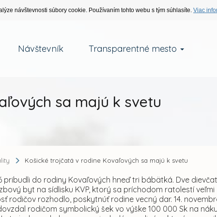
alýze návštevnosti súbory cookie. Používaním tohto webu s tým súhlasíte.
Viac info
Návštevník
Transparentné mesto
vaľových sa majú k svetu
lity
Košické trojčatá v rodine Kovaľových sa majú k svetu
06 pribudli do rodiny Kovaľových hneď tri bábätká. Dve dievč
zbový byt na sídlisku KVP, ktorý sa príchodom ratolestí veľmi r
sť rodičov rozhodlo, poskytnúť rodine vecný dar. 14. novembra
dovzdal rodičom symbolický šek vo výške 100 000 Sk na náku