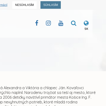
rmácií
NESÚHLASÍM
SÚHLASÍM
SK
atá Alexandra a Viktória a chlapec Ján. Kovaľovci
ýchlo naplnil. Narodeniu trojčiat sa teší aj mesto, ktoré
 2006 detičky navštívil primátor mesta Košice Ing. F.
p nevyhnutných potrieb, ktoré mladá rodina