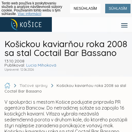
Tento web používa k poskytovaniu
služieb a analýze návštevnosti súbory
NESÚHLASÍM
SÚHLASÍM
cookie. Používaním tohto webu s tým
súhlasíte.
Viac informácií
Košickou kaviarňou roka 2008
sa stal Coctail Bar Bassano
13.10.2008
Publikoval:
Lucia Mihoková
Upravené: 12.06.2026
Tlačové správy
Košickou kaviarňou roka 2008 sa stal
Coctail Bar Bassano
V spolupráci s mestom Košice podujatie pripravila PR
agentúra Banicow. Do netradičnej súťaže sa zapojilo 16
košických kaviarní. Víťaza vybrala nezávislá
sedemčlenná porota v druhom kole, do ktorého postúpili
štyri najlepšie zariadenia ponúkajúce voňavý mok.
Košickou kaviarňou roka sa stal Coctail Bar Bassano,