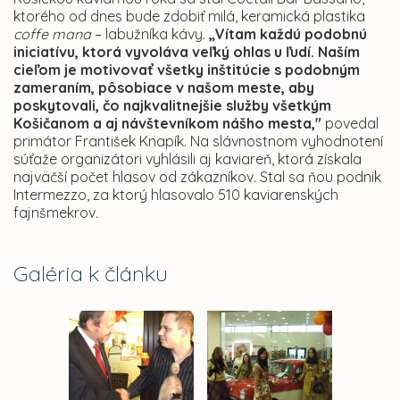
ktorého od dnes bude zdobiť milá, keramická plastika
coffe mana
– labužníka kávy.
„Vítam každú podobnú
iniciatívu, ktorá vyvoláva veľký ohlas u ľudí. Naším
cieľom je motivovať všetky inštitúcie s podobným
zameraním, pôsobiace v našom meste, aby
poskytovali, čo najkvalitnejšie služby všetkým
Košičanom a aj návštevníkom nášho mesta,"
povedal
primátor František Knapík. Na slávnostnom vyhodnotení
súťaže organizátori vyhlásili aj kaviareň, ktorá získala
najväčší počet hlasov od zákazníkov. Stal sa ňou podnik
Intermezzo, za ktorý hlasovalo 510 kaviarenských
fajnšmekrov
.
Galéria k článku