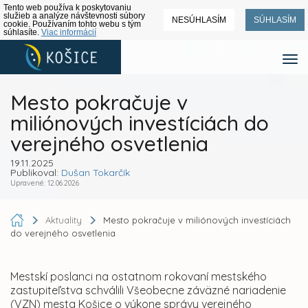
Tento web používa k poskytovaniu
služieb a analýze návštevnosti súbory
NESÚHLASÍM
SÚHLASÍM
cookie. Používaním tohto webu s tým
súhlasíte.
Viac informácií
Mesto pokračuje v
miliónových investíciách do
verejného osvetlenia
19.11.2025
Publikoval:
Dušan Tokarčík
Upravené: 12.06.2026
Aktuality
Mesto pokračuje v miliónových investíciách
do verejného osvetlenia
Mestskí poslanci na ostatnom rokovaní mestského
zastupiteľstva schválili Všeobecne záväzné nariadenie
(VZN) mesta Košice o výkone správy verejného