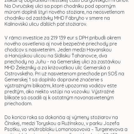
získali aj obyvatelia mestskej časti Dargovských hrdinov.
Na Ovručskej ulici sa popri chodníku pod oporným
múrom doplnili štyri nového stožiare, na neosvetlenom
chodníku od zastávky MHD Fábryho v smere na
Kalinovskú ulicu ďalších päť stožiarov.
V rámci investície za 219 139 eur s DPH pribudli okrem
nového osvetlenia aj nové bezpečné priechody pre
chodcov s nasvietením. Jeden medzi Havanskou
a Hanojskou ulicou na Sídlisku Ťahanovce, dva
priechody na Juhu - na Gemerskej ulici za zastávkou
MHD Železníky a za križovatkou ulíc Gemerská a
Ostrovského. Pri už nasvietenom priechode pri SOŠ na
Gemerskej 1 sa doplnilo dopravné značenie s
výstražnými blikačmi, ktoré upozornia vodičov ešte
predtým, ako niekto vstúpi na vozovku. Výstražné
blikače sa osadili aj k ostatným novonasvieteným
priechodom.
Do konca roka sa dokončia aj výmeny stožiarov na
Čínskej, medzi Toryskou a Ružínskou, v parku Jozefa
Psotku, vo vnútrobloku Lomonosovova – Turgenevova a