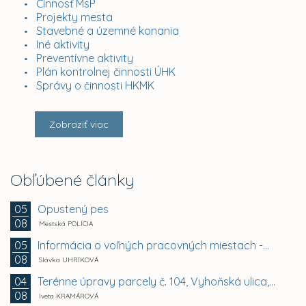
Činnosť MsP
Projekty mesta
Stavebné a územné konania
Iné aktivity
Preventívne aktivity
Plán kontrolnej činnosti ÚHK
Správy o činnosti HKMK
Zobraziť viac
Obľúbené články
Opustený pes
05
08
Mestská POLÍCIA
Informácia o voľných pracovných miestach -...
05
08
Slávka UHRÍKOVÁ
Terénne úpravy parcely č. 104, Vyhoňská ulica,...
04
08
Iveta KRAMÁROVÁ