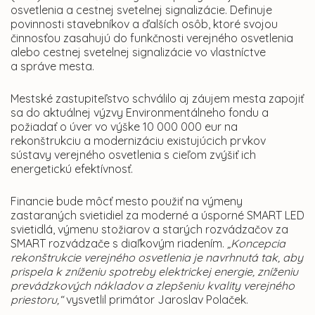
osvetlenia a cestnej svetelnej signalizácie. Definuje
povinnosti stavebníkov a ďalších osôb, ktoré svojou
činnosťou zasahujú do funkčnosti verejného osvetlenia
alebo cestnej svetelnej signalizácie vo vlastníctve
a správe mesta.
Mestské zastupiteľstvo schválilo aj záujem mesta zapojiť
sa do aktuálnej výzvy Environmentálneho fondu a
požiadať o úver vo výške 10 000 000 eur na
rekonštrukciu a modernizáciu existujúcich prvkov
sústavy verejného osvetlenia s cieľom zvýšiť ich
energetickú efektívnosť.
Financie bude môcť mesto použiť na výmeny
zastaraných svietidiel za moderné a úsporné SMART LED
svietidlá, výmenu stožiarov a starých rozvádzačov za
SMART rozvádzače s diaľkovým riadením.
„Koncepcia
rekonštrukcie verejného osvetlenia je navrhnutá tak, aby
prispela k zníženiu spotreby elektrickej energie, zníženiu
prevádzkových nákladov a zlepšeniu kvality verejného
priestoru,“
vysvetlil primátor Jaroslav Polaček.