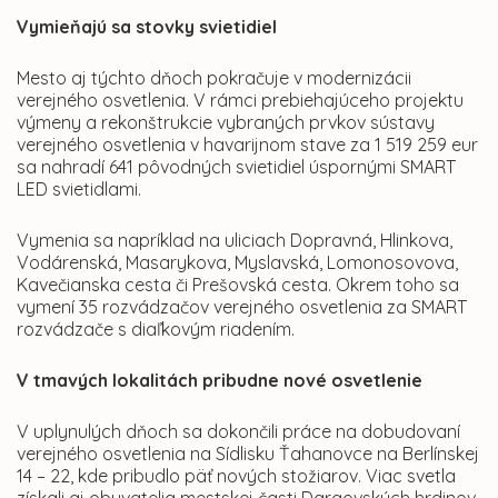
Vymieňajú sa stovky svietidiel
Mesto aj týchto dňoch pokračuje v modernizácii
verejného osvetlenia. V rámci prebiehajúceho projektu
výmeny a rekonštrukcie vybraných prvkov sústavy
verejného osvetlenia v havarijnom stave za 1 519 259 eur
sa nahradí 641 pôvodných svietidiel úspornými SMART
LED svietidlami.
Vymenia sa napríklad na uliciach Dopravná, Hlinkova,
Vodárenská, Masarykova, Myslavská, Lomonosovova,
Kavečianska cesta či Prešovská cesta. Okrem toho sa
vymení 35 rozvádzačov verejného osvetlenia za SMART
rozvádzače s diaľkovým riadením.
V tmavých lokalitách pribudne nové osvetlenie
V uplynulých dňoch sa dokončili práce na dobudovaní
verejného osvetlenia na Sídlisku Ťahanovce na Berlínskej
14 – 22, kde pribudlo päť nových stožiarov. Viac svetla