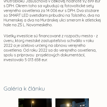
vnútrobloku Jasuschova v celkovej hodnote 92 699 eur
s DPH. Okrem toho sa vybudujú aj fotovoltické sety
verejného osvetlenia za 14 006 eur s DPH. Dva stožiare
so SMART LED svietidlami pribudnú na Tolstého, dva na
Humenskej a dva na Muránskej ulici smerom k atletickej
hale na ZŠ L. Novomeského.
Všetky investície sú financované z rozpočtu mesta - z
úveru, ktorý mestské zastupiteľstvo schválilo v roku
2022 a je účelovo určený na obnovu verejného
osvetlenia. Od roku 2022 sa do verejného osvetlenia,
spolu s prípravou projektových dokumentácií,
investovalo 5 013 658 eur.
Galéria k článku