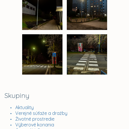
Skupiny
Aktuality
Verejné súťaže a dražby
Životné prostredie
Výberové konania