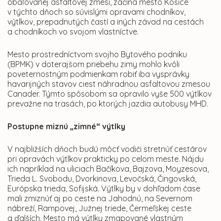
obaľovanej asfaltovej zmesi, začína mesto Košice
v týchto dňoch so súvislými opravami chodníkov,
výtlkov, prepadnutých častí a iných závad na cestách
a chodníkoch vo svojom vlastníctve.
Mesto prostredníctvom svojho Bytového podniku
(BPMK) v doterajšom priebehu zimy mohlo kvôli
poveternostným podmienkam robiť iba vysprávky
havarijných stavov ciest náhradnou asfaltovou zmesou
Canader. Týmto spôsobom sa opravilo vyše 500 výtlkov
prevažne na trasách, po ktorých jazdia autobusy MHD.
Postupne miznú „zimné“ výtlky
V najbližších dňoch budú môcť vodiči stretnúť cestárov
pri opravách výtlkov prakticky po celom meste. Nájdu
ich napríklad na uliciach Bačíkova, Bajzova, Moyzesova,
Trieda L. Svobodu, Dvorkinova, Levočská, Čingovská,
Európska trieda, Sofijská. Výtlky by v dohľadom čase
mali zmiznúť aj po ceste na Jahodnú, na Severnom
nábreží, Rampovej, Južnej triede, Čermeľskej ceste
a ďalších. Mesto má výtlky zmapované vlastným