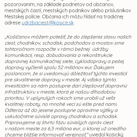
pozorovaním, na základe podnetov od občanov,
mestských častí, mestských podnikov alebo príslušníkov
Mestskej polície. Občania ich môžu hlásiť na tradičnej
adrese
udrzbaciest@kosice.sk
„Košičanov môžem potešiť, že do zlepšenia stavu našich
ciest, chodníkov, schodísk, podchodov a mostov sme
tohtoročnom rozpočte
v rámci bežnej údržby
komunikácií, resp. dobudovania a rekonštrukcie
dopravnej komunikačnej siete, cyklodopravy a pešej
dopravy vyčlenili
spolu 52 miliónov eur.
Ďakujem
poslancom, že si uvedomujú dôležitosť týchto investícií
pre skvalitnenie dopravy v meste.
Aj vďaka týmto
investíciám sa nám postupne darí zlepšovať dopravnú
infraštruktúru v meste, ktorá je našou dlhodobou
prioritou. V uplynulých rokoch sme urobili už veľa
kvalitnej roboty, no mnohé veci sú ešte pred nami.
Odteraz až do jesene postupne opravíme výtlky a
uskutočníme súvislé opravy chodníkov a schodísk.
Pripravujeme aj štvrtú fázu súvislých opráv ciest
v našom meste za 6,5 milióna eur, o ktorej už onedlho
chceme bližšie informovať verejnosť,“
uviedol košický