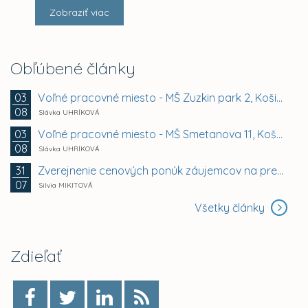
Zobraziť viac
Obľúbené články
Voľné pracovné miesto - MŠ Zuzkin park 2, Košice -...
03
08
Slávka UHRÍKOVÁ
Voľné pracovné miesto - MŠ Smetanova 11, Košice -...
03
08
Slávka UHRÍKOVÁ
Zverejnenie cenových ponúk záujemcov na prenájom...
31
07
Silvia MIKITOVÁ
Všetky články
Zdieľať