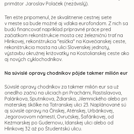
primátor Jaroslav Polaček (nezávislý).
Ten ešte pripomenul, že skvalitnenie cestnej siete
v meste sa bude možné aj vďaka eurofondom. Z nich sa
budú financovať napríklad prípravné práce pred
začiatkom rekonštrukcie mosta cez železničnú trať na
Hlinkovej, rekonštrukcia "esíčka" na Kavečianskej ceste,
rekonštrukcia mosta na ulici Slovenskej jednoty,
výstavbu okružnej križovatky na Kostolianskej ceste ako
aj nových cyklochodníkov.
Na súvislé opravy chodníkov pôjde takmer milión eur
Súvislé opravy chodníkov za takmer milión eur sa už
onedlho začnú na uliciach pri Prachárni, Rastislavova,
Palárikova, Sputnikova, Ždiarska, Jilemnického alebo pri
materskej škôlke na Tatranskej ulici 23. Naplánované sú
aj súvislé opravy na Čínskej, Aténskej, Urbánkovej,
Jegorovovom námestí, Ovručskej, Šafárikovej, od
Kežmarskej po Gudernovu, Idanskej ulici alebo od
Hlinkovej 32 až po Študentskú ulicu.