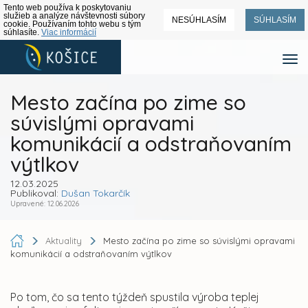
Tento web používa k poskytovaniu
služieb a analýze návštevnosti súbory
NESÚHLASÍM
SÚHLASÍM
cookie. Používaním tohto webu s tým
súhlasíte.
Viac informácií
Mesto začína po zime so
súvislými opravami
komunikácií a odstraňovaním
výtlkov
12.03.2025
Publikoval:
Dušan Tokarčík
Upravené: 12.06.2026
Aktuality
Mesto začína po zime so súvislými opravami
komunikácií a odstraňovaním výtlkov
Po tom, čo sa tento týždeň spustila výroba teplej