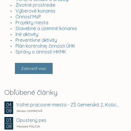
Životné prostredie
Výberové konania
Činnosť MsP
Projekty mesta
Stavebné a územné konania
Iné aktivity
Preventívne aktivity
Plán kontrolnej činnosti ÚHK
Správy o činnosti HKMK
Zobraziť viac
Obľúbené články
Voľné pracovné miesta - ZŠ Gemerská 2, Košice -...
04
08
Slávka UHRÍKOVÁ
Opustený pes
03
08
Mestská POLÍCIA