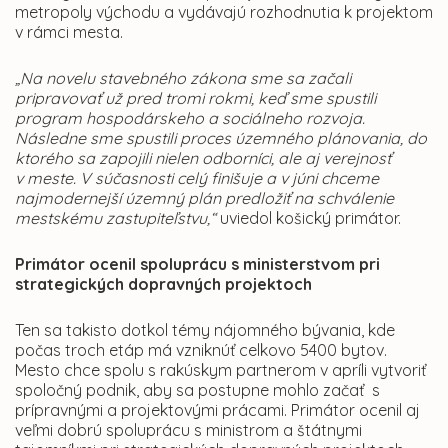
metropoly východu a vydávajú rozhodnutia k projektom
v rámci mesta.
„Na novelu stavebného zákona sme sa začali
pripravovať už pred tromi rokmi, keď sme spustili
program hospodárskeho a sociálneho rozvoja.
Následne sme spustili proces územného plánovania, do
ktorého sa zapojili nielen odborníci, ale aj verejnosť
v meste. V súčasnosti celý finišuje a v júni chceme
najmodernejší územný plán predložiť na schválenie
mestskému zastupiteľstvu,“
uviedol košický primátor.
Primátor ocenil spoluprácu s ministerstvom pri
strategických dopravných projektoch
Ten sa takisto dotkol témy nájomného bývania, kde
počas troch etáp má vzniknúť celkovo 5400 bytov.
Mesto chce spolu s rakúskym partnerom v apríli vytvoriť
spoločný podnik, aby sa postupne mohlo začať s
prípravnými a projektovými prácami. Primátor ocenil aj
veľmi dobrú spoluprácu s ministrom a štátnymi