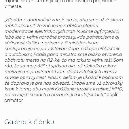
tajomníkmi pri strategických dopravných projektoch
v meste.
„Hľadáme dodatočné zdroje na to, aby sme už čoskoro
mohli oznámiť, že začneme s ďalšou etapou
modernizácie električkových tratí. Musíme byť trpezliví,
lebo ide o veľmi náročné procesy, kde potrebujeme aj
súčinnosť ďalších partnerov. S ministerstvom
spolupracujeme pri výstavbe depa, nákupe električiek
a autobusov. Podľa pána ministra sme blízko otvorenia
obchvatu mesta na R2-ke, čo ma takisto veľmi teší. Som
rád, že sa mu páčil aj spôsob ako už niekoľko rokov
realizujeme prostredníctvom dodávateľských úverov
súvislé opravy ciest. Našim cieľom je ukázať Košičanom,
že doprava je pre nás dôležitá. Urobili sme už obrovský
krok k tomu, aby mohli Košičania jazdiť v kvalitnej MHD,
po rovných cestách a bezpečných koľajniciach,“
doplnil
primátor.
Galéria k článku