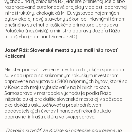
východu na rýchloceste R2, viaceré prebiehajúce alebo
rozpracované eurofondové projekty v oblasti dopravnej
infraštruktúry, ekologická MHD, výstavba nájomných
bytov ako aj nový stavebný zákon boli hlavnými témami
dnešného stretnutia košického primátora Jaroslava
Polačeka (nezávislý) a ministra dopravy Jozefa Ráža
mladšieho (nominant Smeru - SD).
Jozef Ráž: Slovenské mestá by sa mali inšpirovať
Košicami
Minister pochválil vedenie mesta za to, akým spôsobom
sú v spolupráci so súkromným rakúskym investorom
pripravené na výstavbu 5400 nájomných bytov, ktoré sa
v Košiciach majú vybudovať v najbližších rokoch.
Samospráva v metropole východu je podľa Ráža
inšpiráciou aj pre ďalšie slovenské mestá aj v spôsobe
ako dokážu uskutočňovať a prostredníctvom
dodávateľských úverov financovať rekonštrukciu
dopravnej infraštruktúry vo svojej správe.
„Dovolím si tvrdiť, že Košice sú najlepšie pripravené na