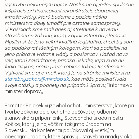
výstavbu nájomných bytov. Našli sme aj jednu spoločnú
inšpiráciu pri financovaní rekonštrukcie dopravnej
infraštruktúry, ktorú budeme z pozície nášho
ministerstva ďalej tlmočiť pre ostatné samosprávy.
V Košiciach sme mali dnes aj stretnutie k novému
stavebnému zákonu, ktorý v apríli vstúpi do platnosti.
Myslím si, že je to veľmi kvalitná legislatíva, chcel by som
sa poďakovať všetkým kolegom, ktorí sa podieľali na
jeho príprave vrátane vlády a poslancov. Každá nová
vec, ktorú zavádzame, prináša úskalia, kým si na ňu
ľudia zvyknú, práve preto robíme takéto konferencie.
Vytvorili sme aj e-mail, ktorý je na stránke ministerstva:
stavebnyzakon@mindop.sk
, kde môžu posielať ľudia
svoje otázky a podnety na prípadnú úpravu,“
informoval
minister dopravy.
Primátor Polaček vyzdvihol ochotu ministerstva, ktoré pri
tvorbe zákona bolo ochotné počúvať aj odborné
stanoviská a pripomienky Stavebného úradu mesta
Košice, ktorý je najväčším takýmto úradom na
Slovensku. Na konferencii poďakoval aj všetkým
obecným úradom, ktoré spravujú stavebnú úrady v okolí