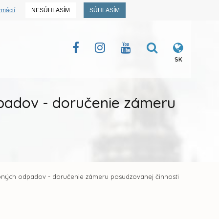
rmácií
NESÚHLASÍM
SÚHLASÍM
SK
padov - doručenie zámeru
bných odpadov - doručenie zámeru posudzovanej činnosti