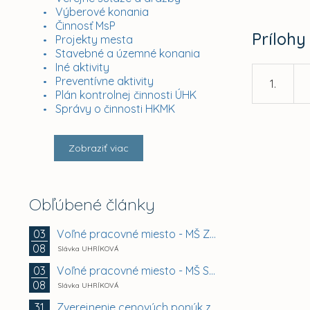
Výberové konania
Činnosť MsP
Prílohy
Projekty mesta
Stavebné a územné konania
Iné aktivity
Preventívne aktivity
1.
Plán kontrolnej činnosti ÚHK
Správy o činnosti HKMK
Zobraziť viac
Obľúbené články
Voľné pracovné miesto - MŠ Zuzkin park 2, Košice -...
03
08
Slávka UHRÍKOVÁ
Voľné pracovné miesto - MŠ Smetanova 11, Košice -...
03
08
Slávka UHRÍKOVÁ
Zverejnenie cenových ponúk záujemcov na prenájom...
31