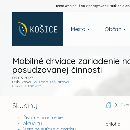
Tento web používa k poskytovaniu služieb a an
Mesto
Občan
Mobilné drviace zariadenie 
posudzovanej činnosti
03.03.2023
Publikoval:
Zuzana Tešliarová
Upravené: 12.06.2026
Skupiny
Živo
Životné prostredie
Aktuality
príloha
Verejné súťaže a dražby