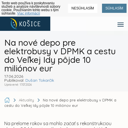
Tento web používa k poskytovaniu
služieb a analýze návštevnosti súbory
NESÚHLASÍM
SÚHLASÍM
cookie. Používaním tohto webu s tým
súhlasíte.
Viac informácií
Na nové depo pre
elektrobusy v DPMK a cestu
do Veľkej Idy pôjde 10
miliónov eur
17.06.2026
Publikoval:
Dušan Tokarčík
Upravené: 17.07.2026
Aktuality
Na nové depo pre elektrobusy v DPMK a
cestu do Veľkej Idy pôjde 10 miliónov eur
Na prelome rokov sa mohlo začať s rekonštrukciou