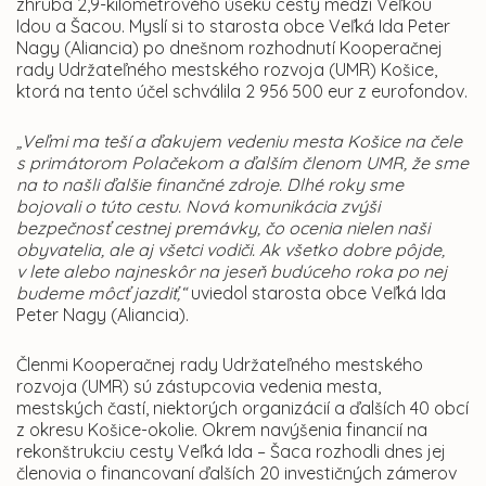
zhruba 2,9-kilometrového úseku cesty medzi Veľkou
Idou a Šacou. Myslí si to starosta obce Veľká Ida Peter
Nagy (Aliancia) po dnešnom rozhodnutí Kooperačnej
rady Udržateľného mestského rozvoja (UMR) Košice,
ktorá na tento účel schválila 2 956 500 eur z eurofondov.
„Veľmi ma teší a ďakujem vedeniu mesta Košice na čele
s primátorom Polačekom a ďalším členom UMR, že sme
na to našli ďalšie finančné zdroje. Dlhé roky sme
bojovali o túto cestu. Nová komunikácia zvýši
bezpečnosť cestnej premávky, čo ocenia nielen naši
obyvatelia, ale aj všetci vodiči. Ak všetko dobre pôjde,
v lete alebo najneskôr na jeseň budúceho roka po nej
budeme môcť jazdiť,“
uviedol starosta obce Veľká Ida
Peter Nagy (Aliancia).
Členmi Kooperačnej rady Udržateľného mestského
rozvoja (UMR) sú zástupcovia vedenia mesta,
mestských častí, niektorých organizácií a ďalších 40 obcí
z okresu Košice-okolie. Okrem navýšenia financií na
rekonštrukciu cesty Veľká Ida – Šaca rozhodli dnes jej
členovia o financovaní ďalších 20 investičných zámerov