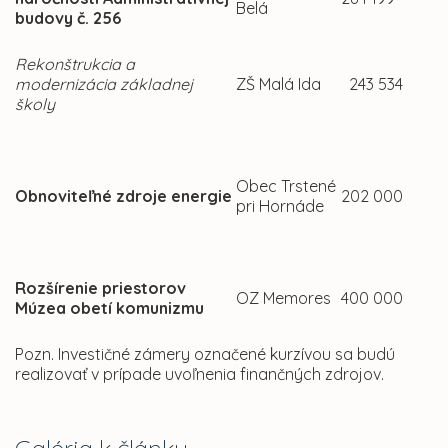
Belá
budovy č. 256
Rekonštrukcia a
modernizácia základnej
ZŠ Malá Ida
243 534
školy
Obec Trstené
Obnoviteľné zdroje energie
202 000
pri Hornáde
Rozšírenie priestorov
OZ Memores
400 000
Múzea obetí komunizmu
Pozn. Investičné zámery označené kurzívou sa budú
realizovať v prípade uvoľnenia finančných zdrojov.