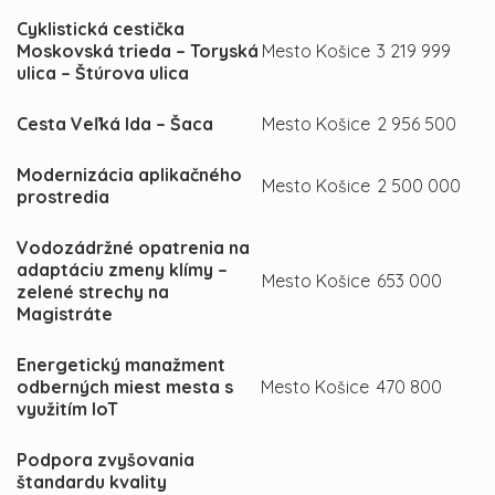
Cyklistická cestička
Moskovská trieda – Toryská
Mesto Košice
3 219 999
ulica – Štúrova ulica
Cesta Veľká Ida – Šaca
Mesto Košice
2 956 500
Modernizácia aplikačného
Mesto Košice
2 500 000
prostredia
Vodozádržné opatrenia na
adaptáciu zmeny klímy –
Mesto Košice
653 000
zelené strechy na
Magistráte
Energetický manažment
odberných miest mesta s
Mesto Košice
470 800
využitím IoT
Podpora zvyšovania
štandardu kvality