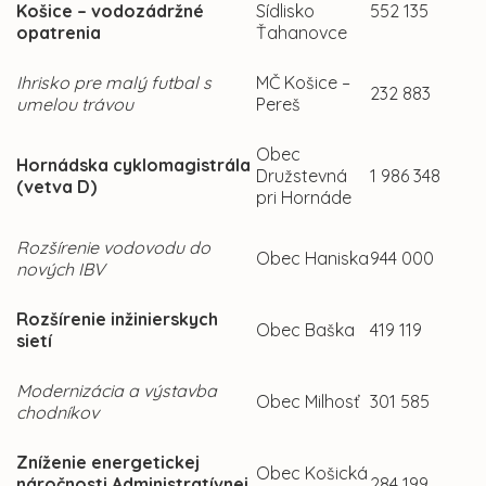
Košice – vodozádržné
Sídlisko
552 135
opatrenia
Ťahanovce
Ihrisko pre malý futbal s
MČ Košice –
232 883
umelou trávou
Pereš
Obec
Hornádska cyklomagistrála
Družstevná
1 986 348
(vetva D)
pri Hornáde
Rozšírenie vodovodu do
Obec Haniska
944 000
nových IBV
Rozšírenie inžinierskych
Obec Baška
419 119
sietí
Modernizácia a výstavba
Obec Milhosť
301 585
chodníkov
Zníženie energetickej
Obec Košická
náročnosti Administratívnej
284 199