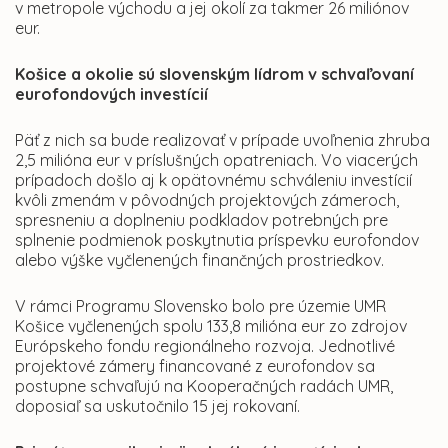
v metropole východu a jej okolí za takmer 26 miliónov
eur.
Košice a okolie sú slovenským lídrom v schvaľovaní
eurofondových investícií
Päť z nich sa bude realizovať v prípade uvoľnenia zhruba
2,5 milióna eur v príslušných opatreniach. Vo viacerých
prípadoch došlo aj k opätovnému schváleniu investícií
kvôli zmenám v pôvodných projektových zámeroch,
spresneniu a doplneniu podkladov potrebných pre
splnenie podmienok poskytnutia príspevku eurofondov
alebo výške vyčlenených finančných prostriedkov.
V rámci Programu Slovensko bolo pre územie UMR
Košice vyčlenených spolu 133,8 milióna eur zo zdrojov
Európskeho fondu regionálneho rozvoja. Jednotlivé
projektové zámery financované z eurofondov sa
postupne schvaľujú na Kooperačných radách UMR,
doposiaľ sa uskutočnilo 15 jej rokovaní.