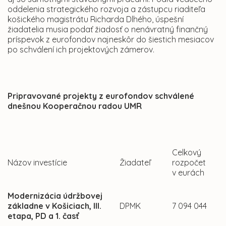
oddelenia strategického rozvoja a zástupcu riaditeľa
košického magistrátu Richarda Dlhého, úspešní
žiadatelia musia podať žiadosť o nenávratný finančný
príspevok z eurofondov najneskôr do šiestich mesiacov
po schválení ich projektových zámerov.
Pripravované projekty z eurofondov schválené
dnešnou Kooperačnou radou UMR
Celkový
Názov investície
Žiadateľ
rozpočet
v eurách
Modernizácia údržbovej
základne v Košiciach, III.
DPMK
7 094 044
etapa, PD a 1. časť