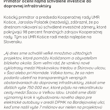
Primátor ocenil najmä schválené investície do
dopravnej infraštruktúry
Košický primátor a predseda Kooperačnej rady UMR
Košice, Jaroslav Polaček (nezávislý), zdôraznil, že po
dnešnom rokovaní sú schválené investičné zámery, ktoré
pokrývajú 98 percent finančných zdrojov Kooperačnej
rady. Tým sa UMR Košice radí medzi najlepšie na
Slovensku.
„Aj dnes sme schválili veľké množstvo užitočných
projektov, ktoré pomôžu Košičanom a obyvateľom
blízkeho okolia. Som veľmi rád, že vzniknú nové
cyklotrasy medzi Moskovskou triedou a Štúrovou ulicou,
v Šaci alebo pri Hornáde. Vďaka tomu, že sa nám
podarilo ušetriť na transparentných verejných
obstarávaniach do dopravnej infraštruktúry, získali sme
ďalších vyše 750 000 eur, ktoré pôjdu na rekonštrukciu
cesty medzi Šacou a Veľkou Idou. Urobili sme ďalší
významný krok k vybudovaniu nového depa pre
elektrické autobusy v areáli DPMK na Bardejovskej ulici,
keď sme našli vyše 7 miliónov eur nielen na projektovú