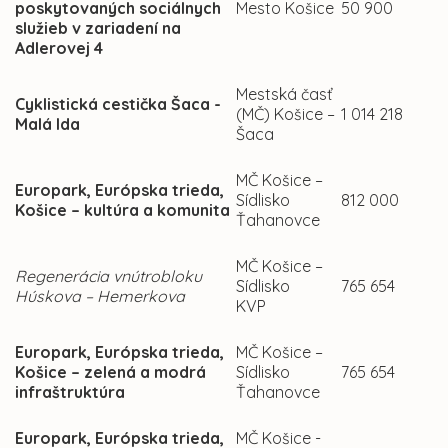
poskytovaných sociálnych
Mesto Košice
50 900
služieb v zariadení na
Adlerovej 4
Mestská časť
Cyklistická cestička Šaca -
(MČ) Košice –
1 014 218
Malá Ida
Šaca
MČ Košice –
Europark, Európska trieda,
Sídlisko
812 000
Košice – kultúra a komunita
Ťahanovce
MČ Košice –
Regenerácia vnútrobloku
Sídlisko
765 654
Húskova – Hemerkova
KVP
Europark, Európska trieda,
MČ Košice –
Košice – zelená a modrá
Sídlisko
765 654
infraštruktúra
Ťahanovce
Europark, Európska trieda,
MČ Košice -