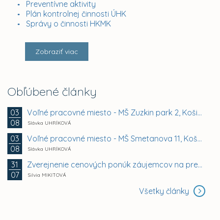
Preventívne aktivity
Plán kontrolnej činnosti ÚHK
Správy o činnosti HKMK
Zobraziť viac
Obľúbené články
Voľné pracovné miesto - MŠ Zuzkin park 2, Košice -...
03
08
Slávka UHRÍKOVÁ
Voľné pracovné miesto - MŠ Smetanova 11, Košice -...
03
08
Slávka UHRÍKOVÁ
Zverejnenie cenových ponúk záujemcov na prenájom...
31
07
Silvia MIKITOVÁ
Všetky články