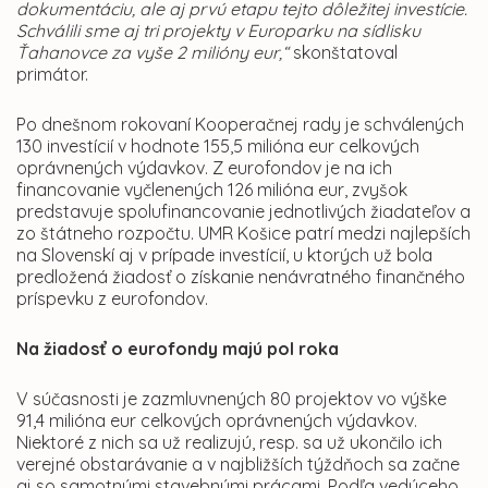
dokumentáciu, ale aj prvú etapu tejto dôležitej investície.
Schválili sme aj tri projekty v Europarku na sídlisku
Ťahanovce za vyše 2 milióny eur,“
skonštatoval
primátor.
Po dnešnom rokovaní Kooperačnej rady je schválených
130 investícií v hodnote 155,5 milióna eur celkových
oprávnených výdavkov. Z eurofondov je na ich
financovanie vyčlenených 126 milióna eur, zvyšok
predstavuje spolufinancovanie jednotlivých žiadateľov a
zo štátneho rozpočtu. UMR Košice patrí medzi najlepších
na Slovenskí aj v prípade investícií, u ktorých už bola
predložená žiadosť o získanie nenávratného finančného
príspevku z eurofondov.
Na žiadosť o eurofondy majú pol roka
V súčasnosti je zazmluvnených 80 projektov vo výške
91,4 milióna eur celkových oprávnených výdavkov.
Niektoré z nich sa už realizujú, resp. sa už ukončilo ich
verejné obstarávanie a v najbližších týždňoch sa začne
aj so samotnými stavebnými prácami. Podľa vedúceho