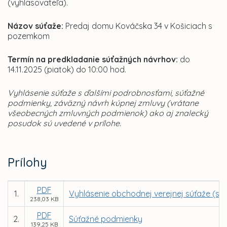
(vyhlasovateľa).
Názov súťaže:
Predaj domu Kováčska 34 v Košiciach s
pozemkom
Termín na predkladanie súťažných návrhov:
do
14.11.2025 (piatok) do 10:00 hod.
Vyhlásenie súťaže s ďalšími podrobnosťami, súťažné
podmienky, záväzný návrh kúpnej zmluvy (vrátane
všeobecných zmluvných podmienok) ako aj znalecký
posudok sú uvedené v prílohe.
Prílohy
PDF
1.
Vyhlásenie obchodnej verejnej súťaže (s 
238,03 KB
PDF
2.
Súťažné podmienky
139,25 KB