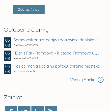
Zobraziť viac
Obľúbené články
Samoobslužná predajňa potravín a doplnkového tovaru
05
08
Štefánia VOVČKOVÁ
,,Biznis Park Rampová – II. etapa, Rampová ul.,...
05
08
Alena KARKOŠKOVÁ
Košice menia sociálnu politiku: chránia mestské byty...
05
08
Dušan TOKARČÍK
Všetky články
Zdieľať