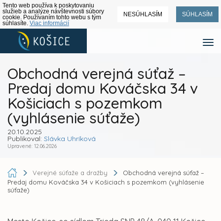
Tento web používa k poskytovaniu
služieb a analýze návštevnosti súbory
NESÚHLASÍM
SÚHLASÍM
cookie. Používaním tohto webu s tým
súhlasíte.
Viac informácií
Obchodná verejná súťaž –
Predaj domu Kováčska 34 v
Košiciach s pozemkom
(vyhlásenie súťaže)
20.10.2025
Publikoval:
Slávka Uhríková
Upravené: 12.06.2026
Verejné súťaže a dražby
Obchodná verejná súťaž –
Predaj domu Kováčska 34 v Košiciach s pozemkom (vyhlásenie
súťaže)