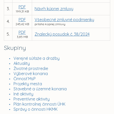
PDF
3.
Návrh kúpnej zmluvy
199,31 KB
PDF
Všeobecné zmluvné podmienky
4.
245,42 KB
príloha kúpnej zmluvy
PDF
5.
Znalecký posudok č. 38/2024
3,85 MB
Skupiny
Verejné súťaže a dražby
Aktuality
Životné prostredie
Výberové konania
Činnosť MsP
Projekty mesta
Stavebné a územné konania
Iné aktivity
Preventívne aktivity
Plán kontrolnej činnosti ÚHK
Správy o činnosti HKMK