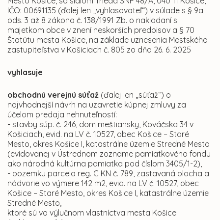
Mesto Košice, so sídlom Trieda SNP 48/A, 040 11 Košice,
IČO: 00691135 (ďalej len „vyhlasovateľ“) v súlade s § 9a
ods. 3 až 8 zákona č. 138/1991 Zb. o nakladaní s
majetkom obce v znení neskorších predpisov a § 70
Štatútu mesta Košice, na základe uznesenia Mestského
zastupiteľstva v Košiciach č. 805 zo dňa 26. 6. 2025
vyhlasuje
obchodnú verejnú súťaž
(ďalej len „súťaž“) o
najvhodnejší návrh na uzavretie kúpnej zmluvy za
účelom predaja nehnuteľností:
- stavby súp. č. 246, dom meštiansky, Kováčska 34 v
Košiciach, evid. na LV č. 10527, obec Košice – Staré
Mesto, okres Košice I, katastrálne územie Stredné Mesto
(evidovanej v Ústrednom zozname pamiatkového fondu
ako národná kultúrna pamiatka pod číslom 3405/1-2),
- pozemku parcela reg. C KN č. 789, zastavaná plocha a
nádvorie vo výmere 142 m2, evid. na LV č. 10527, obec
Košice – Staré Mesto, okres Košice I, katastrálne územie
Stredné Mesto,
ktoré sú vo výlučnom vlastníctva mesta Košice