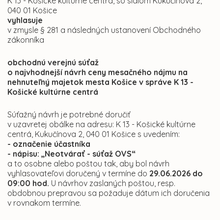
K 13 - Košické kultúrne centrá, so sídlom Kukučínova 2,
040 01 Košice
vyhlasuje
v zmysle § 281 a následných ustanovení Obchodného
zákonníka
obchodnú verejnú súťaž
o najvhodnejší návrh ceny mesačného nájmu na
nehnuteľný majetok mesta Košice v správe K 13 -
Košické kultúrne centrá
Súťažný návrh je potrebné doručiť
v uzavretej obálke na adresu: K 13 - Košické kultúrne
centrá, Kukučínova 2, 040 01 Košice s uvedením:
- označenie účastníka
- nápisu: „Neotvárať - súťaž OVS“
a to osobne alebo poštou tak, aby bol návrh
vyhlasovateľovi doručený v termíne do
29.06.2026 do
09:00 hod.
U návrhov zaslaných poštou, resp.
obdobnou prepravou sa požaduje dátum ich doručenia
v rovnakom termíne.