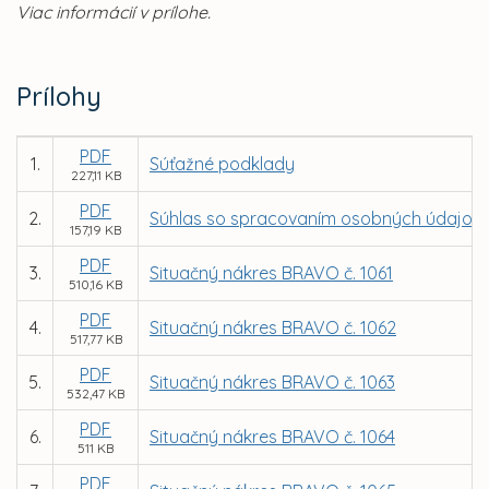
Viac informácií v prílohe.
Prílohy
PDF
1.
Súťažné podklady
227,11 KB
PDF
2.
Súhlas so spracovaním osobných údajov
157,19 KB
PDF
3.
Situačný nákres BRAVO č. 1061
510,16 KB
PDF
4.
Situačný nákres BRAVO č. 1062
517,77 KB
PDF
5.
Situačný nákres BRAVO č. 1063
532,47 KB
PDF
6.
Situačný nákres BRAVO č. 1064
511 KB
PDF