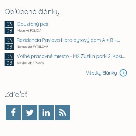
Obľúbené články
Opustený pes
03
08
Mestská POLÍCIA
Rezidencia Pavlova Hora bytový dom A + B +...
03
08
Bernadeta PYTELOVÁ
Voľné pracovné miesto - MŠ Zuzkin park 2, Košice -...
03
08
Slávka UHRÍKOVÁ
Všetky články
Zdieľať