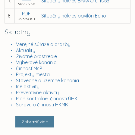
7.
Situačný nákres BRAVO č. 1065
509,26 KB
PDF
8.
Situačný nákres pavilón Echo
395,54 KB
Skupiny
Verejné súťaže a dražby
Aktuality
Životné prostredie
Výberové konania
Činnosť MsP
Projekty mesta
Stavebné a územné konania
Iné aktivity
Preventívne aktivity
Plán kontrolnej činnosti ÚHK
Správy o činnosti HKMK
Zobraziť viac