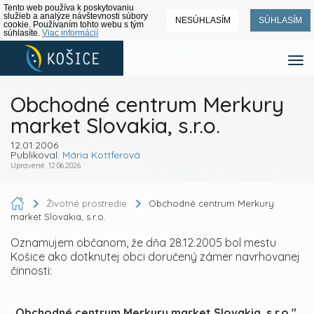
Tento web používa k poskytovaniu
služieb a analýze návštevnosti súbory
NESÚHLASÍM
SÚHLASÍM
cookie. Používaním tohto webu s tým
súhlasíte.
Viac informácií
Obchodné centrum Merkury
market Slovakia, s.r.o.
12.01.2006
Publikoval:
Mária Kottferová
Upravené: 12.06.2026
Životné prostredie
Obchodné centrum Merkury
market Slovakia, s.r.o.
Oznamujem občanom, že dňa 28.12.2005 bol mestu
Košice ako dotknutej obci doručený zámer navrhovanej
činnosti:
„Obchodné centrum Merkury market Slovakia, s.r.o."