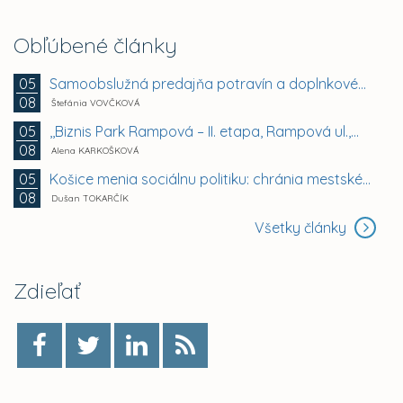
Obľúbené články
Samoobslužná predajňa potravín a doplnkového tovaru
05
08
Štefánia VOVČKOVÁ
,,Biznis Park Rampová – II. etapa, Rampová ul.,...
05
08
Alena KARKOŠKOVÁ
Košice menia sociálnu politiku: chránia mestské byty...
05
08
Dušan TOKARČÍK
Všetky články
Zdieľať