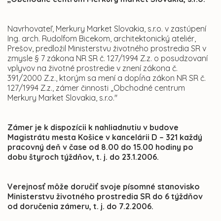
Navrhovateľ, Merkury Market Slovakia, s.r.o. v zastúpení
Ing. arch. Rudolfom Bicekom, architektonický ateliér,
Prešov, predložil Ministerstvu životného prostredia SR v
zmysle § 7 zákona NR SR č. 127/1994 Z.z. o posudzovaní
vplyvov na životné prostredie v znení zákona č.
391/2000 Z.z., ktorým sa mení a dopĺňa zákon NR SR č.
127/1994 Z.z., zámer činnosti „Obchodné centrum
Merkury Market Slovakia, s.r.o."
Zámer je k dispozícii k nahliadnutiu v budove
Magistrátu mesta Košice v kancelárii D – 321 každý
pracovný deň v čase od 8.00 do 15.00 hodiny po
dobu štyroch týždňov, t. j. do 23.1.2006.
Verejnosť môže doručiť svoje písomné stanovisko
Ministerstvu životného prostredia SR do 6 týždňov
od doručenia zámeru, t. j. do 7.2.2006.