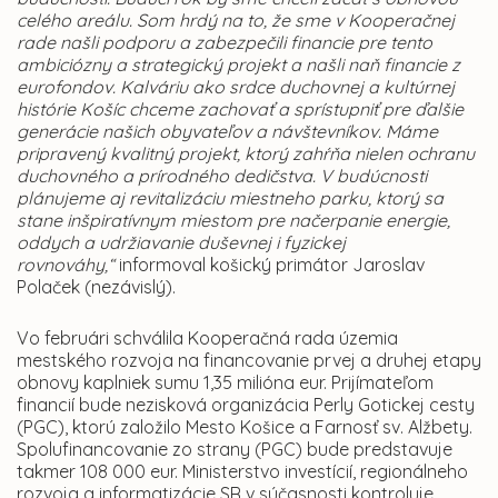
celého areálu. Som hrdý na to, že sme v Kooperačnej
rade našli podporu a zabezpečili financie pre tento
ambiciózny a strategický projekt a našli naň financie z
eurofondov.
Kalváriu ako srdce duchovnej a kultúrnej
histórie Košíc chceme zachovať a sprístupniť pre ďalšie
generácie našich obyvateľov a návštevníkov. Máme
pripravený kvalitný projekt, ktorý zahŕňa nielen ochranu
duchovného a prírodného dedičstva. V budúcnosti
plánujeme aj revitalizáciu miestneho parku, ktorý sa
stane
inšpiratívnym miestom pre načerpanie energie
,
oddych a udržiavanie duševnej i fyzickej
rovnováhy,“
informoval košický primátor Jaroslav
Polaček (nezávislý).
Vo februári schválila Kooperačná rada územia
mestského rozvoja na financovanie prvej a druhej etapy
obnovy kaplniek sumu 1,35 milióna eur. Prijímateľom
financií bude nezisková organizácia Perly Gotickej cesty
(PGC), ktorú založilo Mesto Košice a Farnosť sv. Alžbety.
Spolufinancovanie zo strany (PGC) bude predstavuje
takmer 108 000 eur. Ministerstvo investícií, regionálneho
rozvoja a informatizácie SR v súčasnosti kontroluje