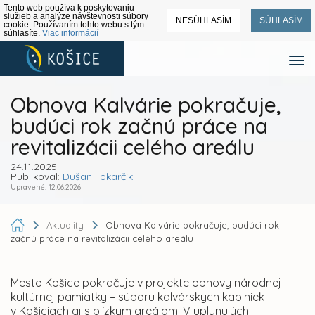
Tento web používa k poskytovaniu
služieb a analýze návštevnosti súbory
NESÚHLASÍM
SÚHLASÍM
cookie. Používaním tohto webu s tým
súhlasíte.
Viac informácií
Obnova Kalvárie pokračuje,
budúci rok začnú práce na
revitalizácii celého areálu
24.11.2025
Publikoval:
Dušan Tokarčík
Upravené: 12.06.2026
Aktuality
Obnova Kalvárie pokračuje, budúci rok
začnú práce na revitalizácii celého areálu
Mesto Košice pokračuje v projekte obnovy národnej
kultúrnej pamiatky – súboru kalvárskych kaplniek
v Košiciach aj s blízkym areálom. V uplynulých