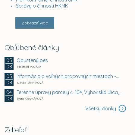
Správy o činnosti HKMK
Zobraziť viac
Obľúbené články
Opustený pes
05
08
Mestská POLÍCIA
Informácia o voľných pracovných miestach -...
05
08
Slávka UHRÍKOVÁ
Terénne úpravy parcely č. 104, Vyhoňská ulica,...
04
08
Iveta KRAMÁROVÁ
Všetky články
Zdieľať