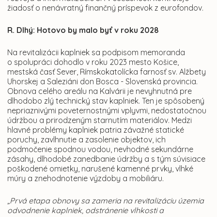
žiadosť o nenávratný finančný príspevok z eurofondov.
R. Dlhý: Hotovo by malo byť v roku 2028
Na revitalizácii kaplniek sa podpisom memoranda
o spolupráci dohodlo v roku 2023 mesto Košice,
mestská časť Sever, Rímskokatolícka farnosť sv. Alžbety
Uhorskej a Saleziáni don Bosca - Slovenská provincia.
Obnova celého areálu na Kalvárii je nevyhnutná pre
dlhodobo zlý technický stav kaplniek. Ten je spôsobený
nepriaznivými poveternostnými vplyvmi, nedostatočnou
údržbou a prirodzeným starnutím materiálov. Medzi
hlavné problémy kaplniek patria závažné statické
poruchy, zavlhnutie a zasolenie objektov, ich
podmočenie spodnou vodou, nevhodné sekundárne
zásahy, dlhodobé zanedbanie údržby a s tým súvisiace
poškodené omietky, narušené kamenné prvky, vlhké
múry a znehodnotenie výzdoby a mobiliáru.
„Prvá etapa obnovy sa zameria na revitalizáciu územia
odvodnenie kaplniek, odstránenie vlhkosti a