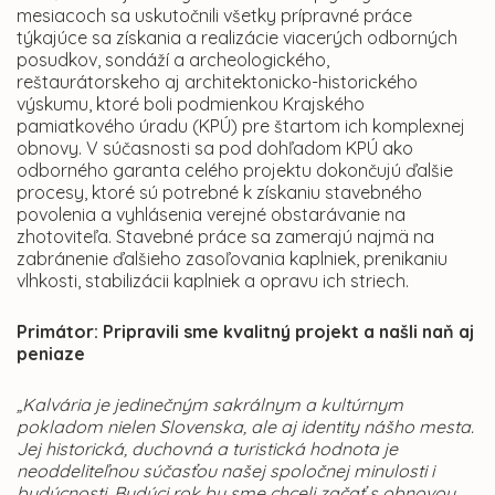
mesiacoch sa uskutočnili všetky prípravné práce
týkajúce sa získania a realizácie viacerých odborných
posudkov, sondáží a archeologického,
reštaurátorskeho aj architektonicko-historického
výskumu, ktoré boli podmienkou Krajského
pamiatkového úradu (KPÚ) pre štartom ich komplexnej
obnovy. V súčasnosti sa pod dohľadom KPÚ ako
odborného garanta celého projektu dokončujú ďalšie
procesy, ktoré sú potrebné k získaniu stavebného
povolenia a vyhlásenia verejné obstarávanie na
zhotoviteľa. Stavebné práce sa zamerajú najmä na
zabránenie ďalšieho zasoľovania kaplniek, prenikaniu
vlhkosti, stabilizácii kaplniek a opravu ich striech.
Primátor: Pripravili sme kvalitný projekt a našli naň aj
peniaze
„Kalvária je jedinečným sakrálnym a kultúrnym
pokladom nielen Slovenska, ale aj identity nášho mesta.
Jej historická, duchovná a turistická hodnota je
neoddeliteľnou súčasťou našej spoločnej minulosti i
budúcnosti. Budúci rok by sme chceli začať s obnovou