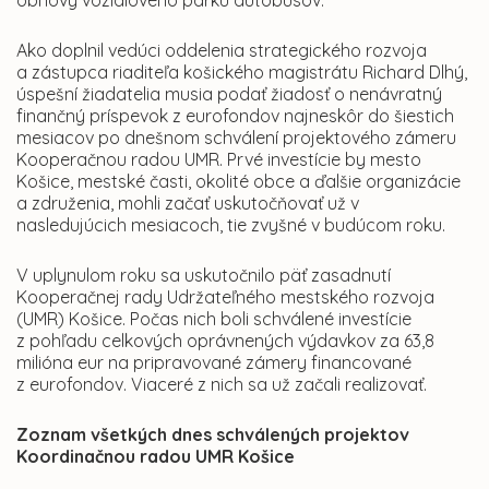
obnovy vozidlového parku autobusov.
Ako doplnil vedúci oddelenia strategického rozvoja
a zástupca riaditeľa košického magistrátu Richard Dlhý,
úspešní žiadatelia musia podať žiadosť o nenávratný
finančný príspevok z eurofondov najneskôr do šiestich
mesiacov po dnešnom schválení projektového zámeru
Kooperačnou radou UMR. Prvé investície by mesto
Košice, mestské časti, okolité obce a ďalšie organizácie
a združenia, mohli začať uskutočňovať už v
nasledujúcich mesiacoch, tie zvyšné v budúcom roku.
V uplynulom roku sa uskutočnilo päť zasadnutí
Kooperačnej rady Udržateľného mestského rozvoja
(UMR) Košice. Počas nich boli schválené investície
z pohľadu celkových oprávnených výdavkov za 63,8
milióna eur na pripravované zámery financované
z eurofondov. Viaceré z nich sa už začali realizovať.
Zoznam všetkých dnes schválených projektov
Koordinačnou radou UMR Košice