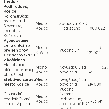
trieda –
Podhradová,
Košice
Rekonštrukcia
mosta na ul.
Mesto
Spracovaná PD
Slovenskej
Košice
- realizačná
1 000 022
jednoty v
Košiciach
Vybudovanie
centra služieb
Mesto
3
pre seniorov
Vydané SP
Košice
121 000
Gerlachovská 10
v Košiciach
Aktualizácia
Mesto
Nevyžadujú sa
529
plánu dopravnej
Košice
povolenia
645
obslužnosti
Efektívna správa
Mesto
Nevyžadujú sa
mesta Košice
Košice
povolenia
214 000
Vydané
Cyklistický
územné
Mesto
chodník Cvičná
rozhodnutie,
Košice
5 483 749
skala – Alpinka
spracovaná PD
pre SP