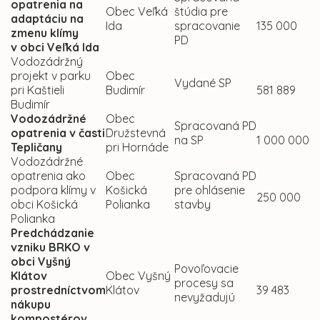
opatrenia na
Obec Veľká
štúdia pre
adaptáciu na
Ida
spracovanie
135 000
zmenu klímy
PD
v obci Veľká Ida
Vodozádržný
projekt v parku
Obec
Vydané SP
pri Kaštieli
Budimír
581 889
Budimír
Vodozádržné
Obec
Spracovaná PD
opatrenia v časti
Družstevná
na SP
1 000 000
Tepličany
pri Hornáde
Vodozádržné
opatrenia ako
Obec
Spracovaná PD
podpora klímy v
Košická
pre ohlásenie
250 000
obci Košická
Polianka
stavby
Polianka
Predchádzanie
vzniku BRKO v
obci Vyšný
Povoľovacie
Klátov
Obec Vyšný
procesy sa
prostredníctvom
Klátov
39 483
nevyžadujú
nákupu
kompostérov