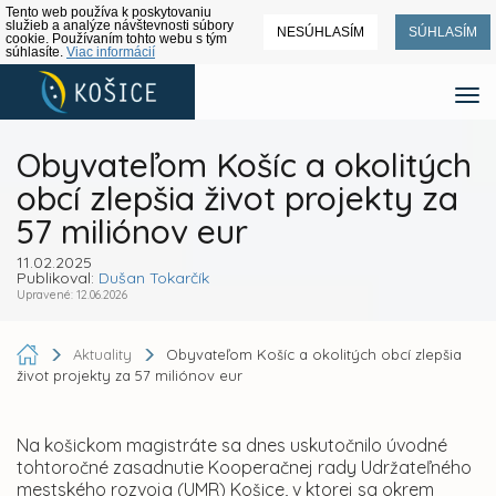
Tento web používa k poskytovaniu
služieb a analýze návštevnosti súbory
NESÚHLASÍM
SÚHLASÍM
cookie. Používaním tohto webu s tým
súhlasíte.
Viac informácií
Obyvateľom Košíc a okolitých
obcí zlepšia život projekty za
57 miliónov eur
11.02.2025
Publikoval:
Dušan Tokarčík
Upravené: 12.06.2026
Aktuality
Obyvateľom Košíc a okolitých obcí zlepšia
život projekty za 57 miliónov eur
Na košickom magistráte sa dnes uskutočnilo úvodné
tohtoročné zasadnutie Kooperačnej rady Udržateľného
mestského rozvoja (UMR) Košice, v ktorej sa okrem