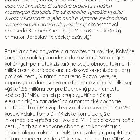
úsporné investície, či užitočné projekty v našich
mestských častiach. Tie už onedlho vylepšia kvalitu
života v Košiciach a jeho okolí a výrazne zjednodušia
viaceré aktivity našich obyvateľom,“
skonštatoval
predseda Kooperačnej rady UMR Košice a košický
primátor Jaroslav Polaček (nezávislý).
Potešia sa tiež obyvatelia a návštevníci košickej Kalvárie.
Tamojšie kaplnky zaradené do zoznamu Národných
kultúrnych pamiatok získajú na svoju obnovu takmer 1,4
milióna eur, ktoré dostane nezisková organizácia Perly
gotickej cesty. V rámci opatrenia Rozvoj verejnej
dopravy boli dnes schválené finančné zdroje v celkovej
výške 1,55 milióna eur pre Dopravný podnik mesta
Košice (DPMK). Ten ich plánuje využiť na nákup
elektronických zariadení na automatické počítanie
cestujúcich do 64 svojich vozidiel v celkovom počte 252
kusov. Vďaka tomu DPMK získa komplexnejšie
informácie o vyťaženosti vozidiel MHD, o celkovom počte
cestujúcich za sledované obdobie na konkrétnych
linkách alebo trakciách. Ďalším schváleným projektom je
nákup a modernizácia 330 kusov palubných počítačov