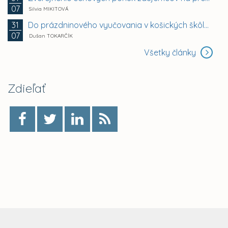
07
Silvia MIKITOVÁ
Do prázdninového vyučovania v košických škôlkach sa...
31
07
Dušan TOKARČÍK
Všetky články
Zdieľať