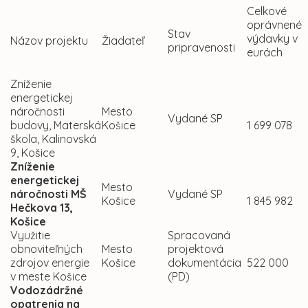
Celkové
oprávnen
Stav
výdavky v
Názov projektu
Žiadateľ
pripravenosti
eurách
Zníženie
energetickej
náročnosti
Mesto
Vydané SP
budovy, Materská
Košice
1 699 078
škola, Kalinovská
9, Košice
Zníženie
energetickej
Mesto
náročnosti MŠ
Vydané SP
Košice
1 845 982
Hečkova 13,
Košice
Využitie
Spracovaná
obnoviteľných
Mesto
projektová
zdrojov energie
Košice
dokumentácia
522 000
v meste Košice
(PD)
Vodozádržné
opatrenia na