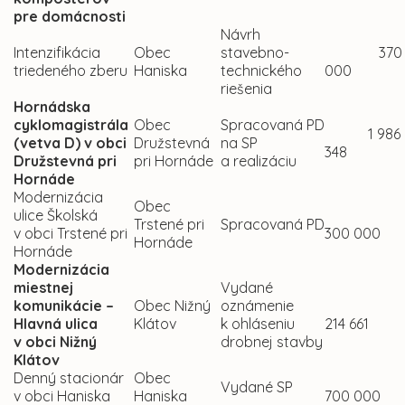
pre domácnosti
Návrh
Intenzifikácia
Obec
stavebno-
370
triedeného zberu
Haniska
technického
000
riešenia
Hornádska
cyklomagistrála
Obec
Spracovaná PD
1 986
(vetva D) v obci
Družstevná
na SP
348
Družstevná pri
pri Hornáde
a realizáciu
Hornáde
Modernizácia
Obec
ulice Školská
Trstené pri
Spracovaná PD
v obci Trstené pri
300 000
Hornáde
Hornáde
Modernizácia
miestnej
Vydané
komunikácie –
Obec Nižný
oznámenie
Hlavná ulica
Klátov
k ohláseniu
214 661
v obci Nižný
drobnej stavby
Klátov
Denný stacionár
Obec
Vydané SP
v obci Haniska
Haniska
700 000