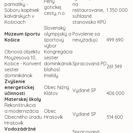
Perly
pamiatky -
na
gotickej
Súboru kaplniek
reštaurovanie,
1 350 000
cesty, n.o.
kalvárskych v
súhlasné
Košiciach
stanovisko KPÚ
Slovenský
Múzeum športu
olympijský a
Povolenie sa
Košice
športový
nevyžadujú
499 690
výbor
Obnova objektu
Kongregácia
Moyzesova 10,
sestier
Košice - Konvent
dominikánok
Spracovaná PD
261 349
sestier
blahosl.
dominikánok
Imeldy
Zvýšenie
energetickej
Obec Nižný
Vydané SP
účinnosti
Klátov
406 000
Materskej školy
Rekonštrukcia
a modernizácia
Obec
Vydané SP
Obecného úradu
Hrašovík
514 600
Hrašovík
Vodozádržné
Spracovaná