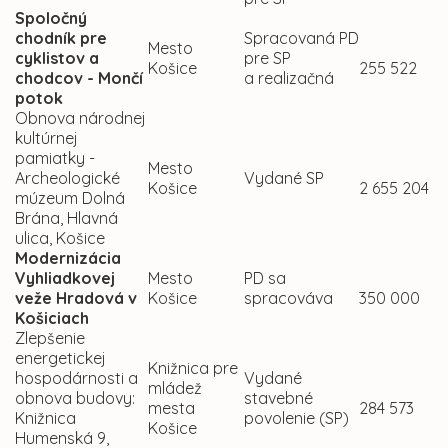
Spoločný
chodník pre
Spracovaná PD
Mesto
cyklistov a
pre SP
Košice
255 522
chodcov - Mončí
a realizačná
potok
Obnova národnej
kultúrnej
pamiatky -
Mesto
Archeologické
Vydané SP
Košice
2 655 204
múzeum Dolná
Brána, Hlavná
ulica, Košice
Modernizácia
Vyhliadkovej
Mesto
PD sa
veže Hradová v
Košice
spracováva
350 000
Košiciach
Zlepšenie
energetickej
Knižnica pre
hospodárnosti a
Vydané
mládež
obnova budovy:
stavebné
mesta
284 573
Knižnica
povolenie (SP)
Košice
Humenská 9,