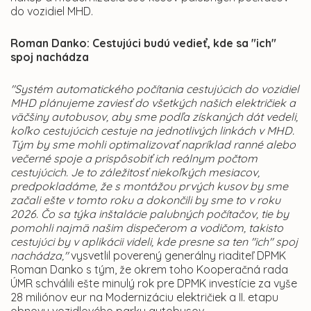
do vozidiel MHD.
Roman Danko: Cestujúci budú vedieť, kde sa "ich"
spoj nachádza
"Systém automatického počítania cestujúcich do vozidiel
MHD plánujeme zaviesť do všetkých našich električiek a
väčšiny autobusov, aby sme podľa získaných dát vedeli,
koľko cestujúcich cestuje na jednotlivých linkách v MHD.
Tým by sme mohli optimalizovať napríklad ranné alebo
večerné spoje a prispôsobiť ich reálnym počtom
cestujúcich. Je to záležitosť niekoľkých mesiacov,
predpokladáme, že s montážou prvých kusov by sme
začali ešte v tomto roku a dokončili by sme to v roku
2026. Čo sa týka inštalácie palubných počítačov, tie by
pomohli najmä našim dispečerom a vodičom, takisto
cestujúci by v aplikácii videli, kde presne sa ten "ich" spoj
nachádza,"
vysvetlil poverený generálny riaditeľ DPMK
Roman Danko s tým, že okrem toho Kooperačná rada
ÚMR schválili ešte minulý rok pre DPMK investície za vyše
28 miliónov eur na Modernizáciu električiek a II. etapu