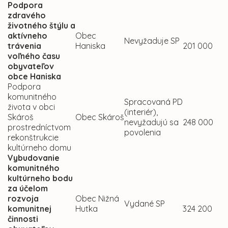
Podpora
zdravého
životného štýlu a
aktívneho
Obec
Nevyžaduje SP
trávenia
Haniska
201 000
voľného času
obyvateľov
obce Haniska
Podpora
komunitného
Spracovaná PD
života v obci
(interiér),
Skároš
Obec Skároš
nevyžadujú sa
248 000
prostredníctvom
povolenia
rekonštrukcie
kultúrneho domu
Vybudovanie
komunitného
kultúrneho bodu
za účelom
rozvoja
Obec Nižná
Vydané SP
komunitnej
Hutka
324 200
činnosti