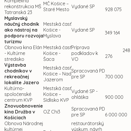
Komplexná
MČ Košice –
rekonštrukcia MŠ
Vydané SP
Staré Mesto
928 075
Tatranská 23
Myslavský
náučný chodník
Mestská časť
ako nástroj na
Košice -
Vydané SP
349 164
podporu rozvoja
Myslava
turizmu
Obnova kina Elán
Mestská časť
Príprava
248
- Kultúrne
Košice -
podkladov k
276
stredisko
Šaca
VO
Výstavba
Mestská časť
chodníkov v
Spracovaná PD
Košice – Nad
rekreačnej
pre SP
700 000
Jazerom
lokalite Jazero
Kultúrno-
Mestská časť
Vydané SP -
spoločenské
Košice –
ohláška
900 000
centrum KVP
Sídlisko KVP
Znovuobnovenie
Spracovaná PD
kina Družba v
OZ Chi3
pre SP
6 000 000
Košiciach
Obnova Národnej
reštaurátorský
kultúrnej
výskum, návrh