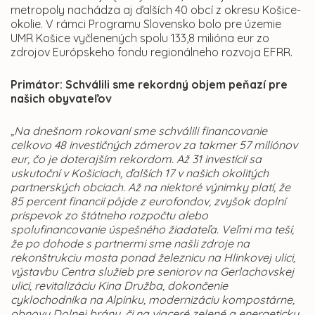
metropoly nachádza aj ďalších 40 obcí z okresu Košice-
okolie. V rámci Programu Slovensko bolo pre územie
UMR Košice vyčlenených spolu 133,8 milióna eur zo
zdrojov Európskeho fondu regionálneho rozvoja EFRR.
Primátor: Schválili sme rekordný objem peňazí pre
našich obyvateľov
„Na dnešnom rokovaní sme schválili financovanie
celkovo 48 investičných zámerov za takmer 57 miliónov
eur, čo je doterajším rekordom. Až 31 investícií sa
uskutoční v Košiciach, ďalších 17 v našich okolitých
partnerských obciach. Až na niektoré výnimky platí, že
85 percent financií pôjde z eurofondov, zvyšok doplní
príspevok zo štátneho rozpočtu alebo
spolufinancovanie úspešného žiadateľa. Veľmi ma teší,
že po dohode s partnermi sme našli zdroje na
rekonštrukciu mosta ponad železnicu na Hlinkovej ulici,
výstavbu Centra služieb pre seniorov na Gerlachovskej
ulici, revitalizáciu Kina Družba, dokončenie
cyklochodníka na Alpinku, modernizáciu kompostárne,
obnovu Dolnej brány, či na viaceré zelené a energeticky