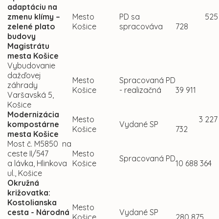
adaptáciu na
zmenu klímy –
Mesto
PD sa
525
zelené plato
Košice
spracováva
728
budovy
Magistrátu
mesta Košice
Vybudovanie
dažďovej
Mesto
Spracovaná PD
záhrady
Košice
- realizačná
39 911
Varšavská 5,
Košice
Modernizácia
Mesto
3 227
kompostárne
Vydané SP
Košice
732
mesta Košice
Most č. M5850 na
ceste II/547
Mesto
Spracovaná PD
a lávka, Hlinkova
Košice
10 688 364
ul., Košice
Okružná
križovatka:
Kostolianska
Mesto
cesta - Národná
Vydané SP
Košice
280 875