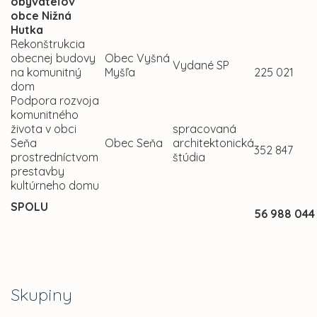
obyvateľov
obce Nižná
Hutka
Rekonštrukcia
obecnej budovy
Obec Vyšná
Vydané SP
na komunitný
Myšľa
225 021
dom
Podpora rozvoja
komunitného
života v obci
spracovaná
Seňa
Obec Seňa
architektonická
352 847
prostredníctvom
štúdia
prestavby
kultúrneho domu
SPOLU
56 988 044
Skupiny