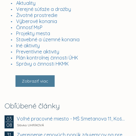
Aktuality
Verejné súťaže a dražby
Životné prostredie
Výberové konania
Činnosť MsP
Projekty mesta
Stavebné a územné konania
Iné aktivity
Preventívne aktivity
Plán kontrolnej činnosti ÚHK
Správy o činnosti HKMK
Zobraziť viac
Obľúbené články
Voľné pracovné miesto - MŠ Smetanova 11, Košice -...
03
08
Slávka UHRÍKOVÁ
Zverejnenie cenových ponúk záujemcov na prenájom...
31