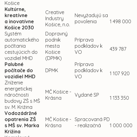
Košice
Kultúrne,
Creative
kreatívne
Nevyžadujú sa
Industry
a inovatívne
povolenia
1 498 000
Košice, n.o.
Košice 2030
Systém
Dopravný
automatického
podnik
Príprava
počítania
mesta
podkladov k
439 787
cestujúcich do
Košice
VO
vozidiel MHD
(DPMK)
Palubné
Príprava
počítače do
DPMK
podkladov k
1 107 920
vozidiel MHD
VO
Zníženie
energetickej
MČ Košice -
náročnosti
Vydané SP
Krásna
1 133 350
budovy ZŠ s MŠ
sv. M. Križina
Vodozádržné
opatrenia ZŠ
MČ Košice -
Spracovaná PD
s MŠ sv. Marka
Krásna
- realizačná
1 000 000
Križina