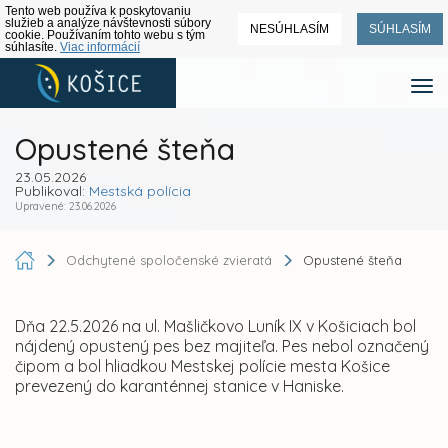
Tento web používa k poskytovaniu
služieb a analýze návštevnosti súbory
NESÚHLASÍM
SÚHLASÍM
cookie. Používaním tohto webu s tým
súhlasíte.
Viac informácií
Opustené šteňa
23.05.2026
Publikoval:
Mestská polícia
Upravené: 23.06.2026
Odchytené spoločenské zvieratá
Opustené šteňa
Dňa 22.5.2026 na ul. Mašličkovo Luník IX v Košiciach bol
nájdený opustený pes bez majiteľa. Pes nebol označený
čipom a bol hliadkou Mestskej polície mesta Košice
prevezený do karanténnej stanice v Haniske.