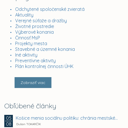
Odchytené spoločenské zvieratá
Aktuality
Verejné súťaže a dražby
Životné prostredie
Výberové konania
Činnosť MsP
Projekty mesta
Stavebné a územné konania
Iné aktivity
Preventívne aktivity
Plán kontrolnej činnosti ÚHK
Zobraziť viac
Obľúbené články
Košice menia sociálnu politiku: chránia mestské byty...
05
08
Dušan TOKARČÍK