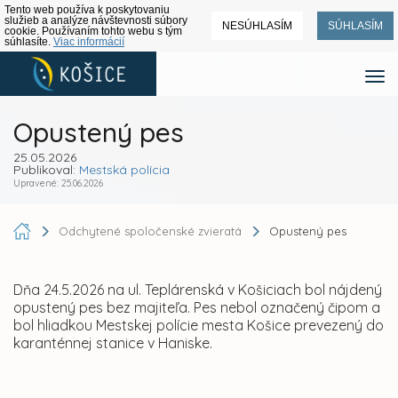
Tento web používa k poskytovaniu
služieb a analýze návštevnosti súbory
NESÚHLASÍM
SÚHLASÍM
cookie. Používaním tohto webu s tým
súhlasíte.
Viac informácií
Opustený pes
25.05.2026
Publikoval:
Mestská polícia
Upravené: 25.06.2026
Odchytené spoločenské zvieratá
Opustený pes
Dňa 24.5.2026 na ul. Teplárenská v Košiciach bol nájdený
opustený pes bez majiteľa. Pes nebol označený čipom a
bol hliadkou Mestskej polície mesta Košice prevezený do
karanténnej stanice v Haniske.