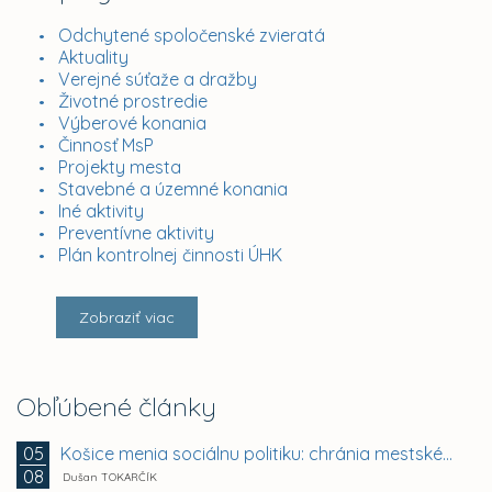
Odchytené spoločenské zvieratá
Aktuality
Verejné súťaže a dražby
Životné prostredie
Výberové konania
Činnosť MsP
Projekty mesta
Stavebné a územné konania
Iné aktivity
Preventívne aktivity
Plán kontrolnej činnosti ÚHK
Zobraziť viac
Obľúbené články
Košice menia sociálnu politiku: chránia mestské byty...
05
08
Dušan TOKARČÍK