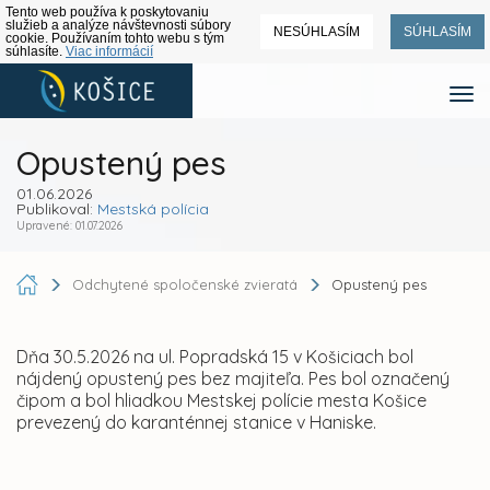
Tento web používa k poskytovaniu
služieb a analýze návštevnosti súbory
NESÚHLASÍM
SÚHLASÍM
cookie. Používaním tohto webu s tým
súhlasíte.
Viac informácií
Opustený pes
01.06.2026
Publikoval:
Mestská polícia
Upravené: 01.07.2026
Odchytené spoločenské zvieratá
Opustený pes
Dňa 30.5.2026 na ul. Popradská 15 v Košiciach bol
nájdený opustený pes bez majiteľa. Pes bol označený
čipom a bol hliadkou Mestskej polície mesta Košice
prevezený do karanténnej stanice v Haniske.