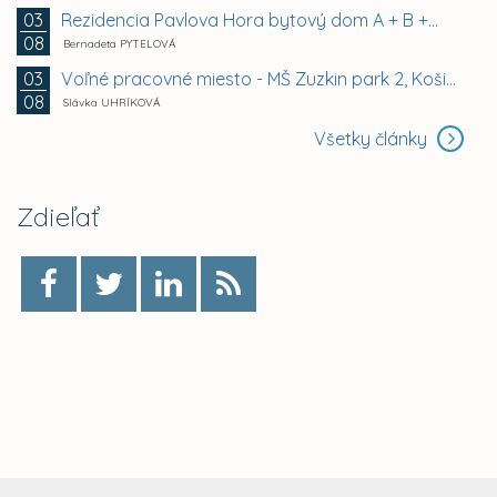
Rezidencia Pavlova Hora bytový dom A + B +...
03
08
Bernadeta PYTELOVÁ
Voľné pracovné miesto - MŠ Zuzkin park 2, Košice -...
03
08
Slávka UHRÍKOVÁ
Všetky články
Zdieľať