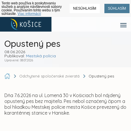
Tento web používa k poskytovaniu
služieb a analýze návštevnosti súbory
NESÚHLASÍM
SÚHLASÍM
cookie. Používaním tohto webu s tým
súhlasíte.
Viac informácií
Opustený pes
08.06.2026
Publikoval:
Mestská polícia
Upravené: 08.07.2026
Odchytené spoločenské zvieratá
Opustený pes
Dňa 7.6.2026 na ul. Lomená 30 v Košiciach bol nájdený
opustený pes bez majiteľa. Pes nebol označený čipom a
bol hliadkou Mestskej polície mesta Košice prevezený do
karanténnej stanice v Haniske.