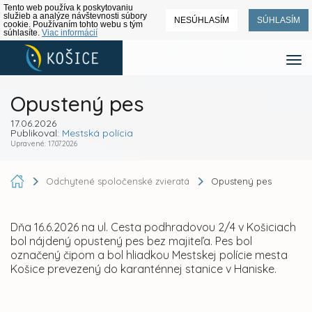
Tento web používa k poskytovaniu
služieb a analýze návštevnosti súbory
NESÚHLASÍM
SÚHLASÍM
cookie. Používaním tohto webu s tým
súhlasíte.
Viac informácií
Opustený pes
17.06.2026
Publikoval:
Mestská polícia
Upravené: 17.07.2026
Odchytené spoločenské zvieratá
Opustený pes
Dňa 16.6.2026 na ul. Cesta podhradovou 2/4 v Košiciach
bol nájdený opustený pes bez majiteľa. Pes bol
označený čipom a bol hliadkou Mestskej polície mesta
Košice prevezený do karanténnej stanice v Haniske.