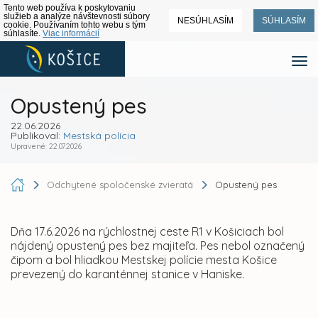
Tento web používa k poskytovaniu
služieb a analýze návštevnosti súbory
NESÚHLASÍM
SÚHLASÍM
cookie. Používaním tohto webu s tým
súhlasíte.
Viac informácií
Opustený pes
22.06.2026
Publikoval:
Mestská polícia
Upravené: 22.07.2026
Odchytené spoločenské zvieratá
Opustený pes
Dňa 17.6.2026 na rýchlostnej ceste R1 v Košiciach bol
nájdený opustený pes bez majiteľa. Pes nebol označený
čipom a bol hliadkou Mestskej polície mesta Košice
prevezený do karanténnej stanice v Haniske.