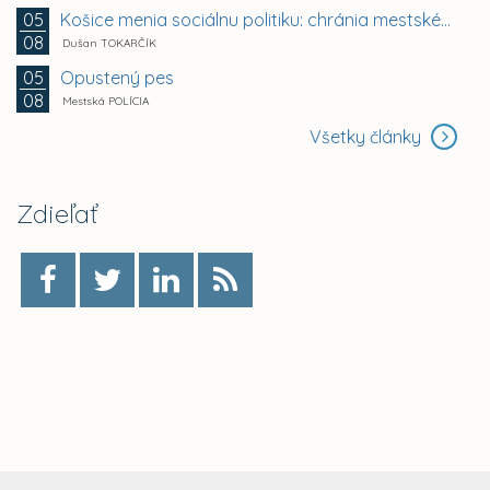
Košice menia sociálnu politiku: chránia mestské byty...
05
08
Dušan TOKARČÍK
Opustený pes
05
08
Mestská POLÍCIA
Všetky články
Zdieľať