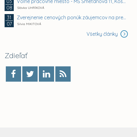
Voľné pracovné miesto - MŠ Smetanova 11, Košice -...
03
08
Slávka UHRÍKOVÁ
Zverejnenie cenových ponúk záujemcov na prenájom...
31
07
Silvia MIKITOVÁ
Všetky články
Zdieľať