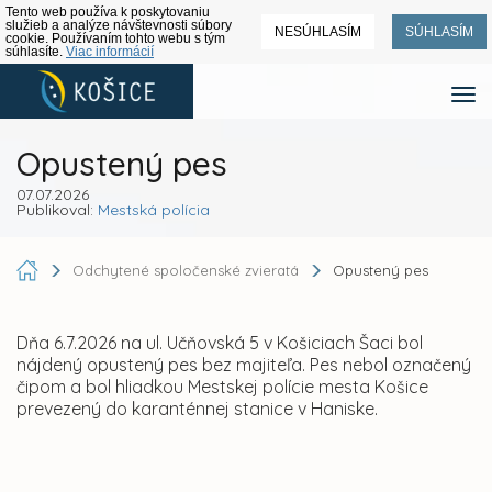
Tento web používa k poskytovaniu
služieb a analýze návštevnosti súbory
NESÚHLASÍM
SÚHLASÍM
cookie. Používaním tohto webu s tým
súhlasíte.
Viac informácií
Opustený pes
07.07.2026
Publikoval:
Mestská polícia
Odchytené spoločenské zvieratá
Opustený pes
Dňa 6.7.2026 na ul. Učňovská 5 v Košiciach Šaci bol
nájdený opustený pes bez majiteľa. Pes nebol označený
čipom a bol hliadkou Mestskej polície mesta Košice
prevezený do karanténnej stanice v Haniske.