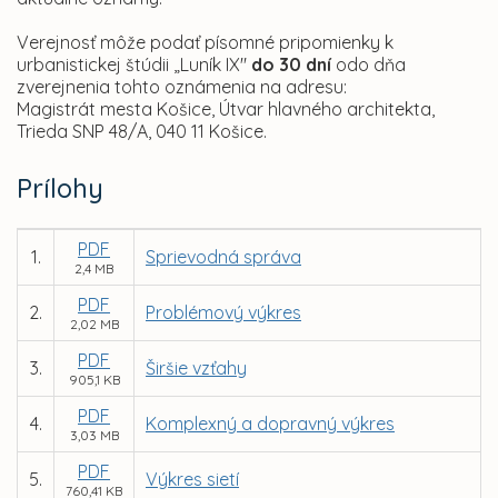
Verejnosť môže podať písomné pripomienky k
urbanistickej štúdii „Luník IX"
do 30 dní
odo dňa
zverejnenia tohto oznámenia na adresu:
Magistrát mesta Košice, Útvar hlavného architekta,
Trieda SNP 48/A, 040 11 Košice.
Prílohy
PDF
1.
Sprievodná správa
2,4 MB
PDF
2.
Problémový výkres
2,02 MB
PDF
3.
Širšie vzťahy
905,1 KB
PDF
4.
Komplexný a dopravný výkres
3,03 MB
PDF
5.
Výkres sietí
760,41 KB