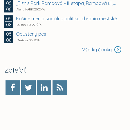
,,Biznis Park Rampová – II. etapa, Rampová ul.,...
05
08
Alena KARKOŠKOVÁ
Košice menia sociálnu politiku: chránia mestské byty...
05
08
Dušan TOKARČÍK
Opustený pes
05
08
Mestská POLÍCIA
Všetky články
Zdieľať