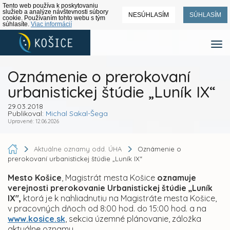
Tento web používa k poskytovaniu
služieb a analýze návštevnosti súbory
NESÚHLASÍM
SÚHLASÍM
cookie. Používaním tohto webu s tým
súhlasíte.
Viac informácií
Oznámenie o prerokovaní
urbanistickej štúdie „Luník IX“
29.03.2018
Publikoval:
Michal Sakal-Šega
Upravené: 12.06.2026
Aktuálne oznamy odd. ÚHA
Oznámenie o
prerokovaní urbanistickej štúdie „Luník IX“
Mesto Košice
, Magistrát mesta Košice
oznamuje
verejnosti
prerokovanie Urbanistickej štúdie „Luník
IX",
ktorá je k nahliadnutiu na Magistráte mesta Košice,
v pracovných dňoch od 8:00 hod. do 15:00 hod. a na
www.kosice.sk
, sekcia územné plánovanie, záložka
aktuálne oznamy.