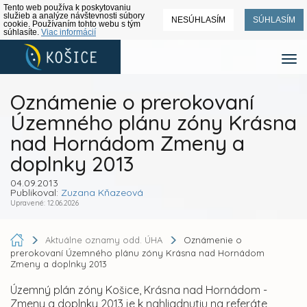
Tento web používa k poskytovaniu
služieb a analýze návštevnosti súbory
NESÚHLASÍM
SÚHLASÍM
cookie. Používaním tohto webu s tým
súhlasíte.
Viac informácií
Oznámenie o prerokovaní
Územného plánu zóny Krásna
nad Hornádom Zmeny a
doplnky 2013
04.09.2013
Publikoval:
Zuzana Kňazeová
Upravené: 12.06.2026
Aktuálne oznamy odd. ÚHA
Oznámenie o
prerokovaní Územného plánu zóny Krásna nad Hornádom
Zmeny a doplnky 2013
Územný plán zóny Košice, Krásna nad Hornádom -
Zmeny a doplnky 2013 je k nahliadnutiu na referáte