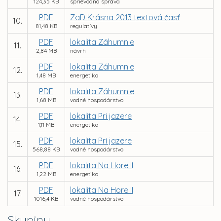
124,35 KB
sprievodná správa
PDF
ZaD Krásna 2013 textová časť
10.
81,48 KB
regulatívy
PDF
lokalita Záhumnie
11.
2,84 MB
návrh
PDF
lokalita Záhumnie
12.
1,48 MB
energetika
PDF
lokalita Záhumnie
13.
1,68 MB
vodné hospodárstvo
PDF
lokalita Pri jazere
14.
1,11 MB
energetika
PDF
lokalita Pri jazere
15.
568,88 KB
vodné hospodárstvo
PDF
lokalita Na Hore II
16.
1,22 MB
energetika
PDF
lokalita Na Hore II
17.
1016,4 KB
vodné hospodárstvo
Skupiny