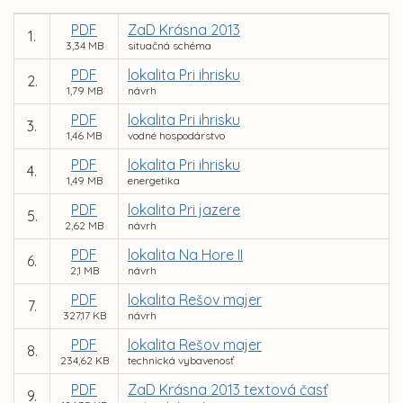
PDF
ZaD Krásna 2013
1.
3,34 MB
situačná schéma
PDF
lokalita Pri ihrisku
2.
1,79 MB
návrh
PDF
lokalita Pri ihrisku
3.
1,46 MB
vodné hospodárstvo
PDF
lokalita Pri ihrisku
4.
1,49 MB
energetika
PDF
lokalita Pri jazere
5.
2,62 MB
návrh
PDF
lokalita Na Hore II
6.
2,1 MB
návrh
PDF
lokalita Rešov majer
7.
327,17 KB
návrh
PDF
lokalita Rešov majer
8.
234,62 KB
technická vybavenosť
PDF
ZaD Krásna 2013 textová časť
9.