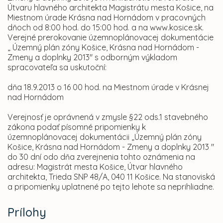
Útvaru hlavného architekta Magistrátu mesta Košice, na
Miestnom úrade Krásna nad Hornádom v pracovných
dňoch od 8:00 hod. do 15:00 hod. a na www.kosice.sk.
Verejné prerokovanie územnoplánovacej dokumentácie
„ Územný plán zóny Košice, Krásna nad Hornádom -
Zmeny a doplnky 2013" s odborným výkladom
spracovateľa sa uskutoční:
dňa 18.9.2013 o 16 00 hod. na Miestnom úrade v Krásnej
nad Hornádom
Verejnosť je oprávnená v zmysle §22 ods.1 stavebného
zákona podať písomné pripomienky k
územnoplánovacej dokumentácii „Územný plán zóny
Košice, Krásna nad Hornádom - Zmeny a doplnky 2013 "
do 30 dní odo dňa zverejnenia tohto oznámenia na
adresu: Magistrát mesta Košice, Útvar hlavného
architekta, Trieda SNP 48/A, 040 11 Košice. Na stanoviská
a pripomienky uplatnené po tejto lehote sa neprihliadne.
Prílohy