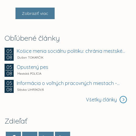
Zobraziť viac
Obľúbené články
Košice menia sociálnu politiku: chránia mestské byty...
05
08
Dušan TOKARČÍK
Opustený pes
05
08
Mestská POLÍCIA
Informácia o voľných pracovných miestach -...
05
08
Slávka UHRÍKOVÁ
Všetky články
Zdieľať