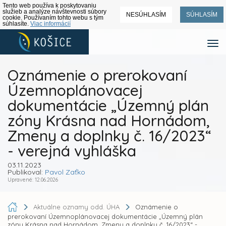
Tento web používa k poskytovaniu
služieb a analýze návštevnosti súbory
NESÚHLASÍM
SÚHLASÍM
cookie. Používaním tohto webu s tým
súhlasíte.
Viac informácií
Oznámenie o prerokovaní
Územnoplánovacej
dokumentácie „Územný plán
zóny Krásna nad Hornádom,
Zmeny a doplnky č. 16/2023“
- verejná vyhláška
03.11.2023
Publikoval:
Pavol Zaťko
Upravené: 12.06.2026
Aktuálne oznamy odd. ÚHA
Oznámenie o
prerokovaní Územnoplánovacej dokumentácie „Územný plán
zóny Krásna nad Hornádom, Zmeny a doplnky č. 16/2023“ -