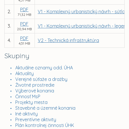
4,57 MB
PDF
2.
V1 - Komplexný urbanistický návrh - sútlač
71,32 MB
PDF
3.
V1 - Komplexný urbanistický návrh - legen
20,94 MB
PDF
4.
V2 - Technická infraštruktúra
4,51 MB
Skupiny
Aktuálne oznamy odd. ÚHA
Aktuality
Verejné súťaže a dražby
Životné prostredie
Výberové konania
Činnosť MsP
Projekty mesta
Stavebné a územné konania
Iné aktivity
Preventívne aktivity
Plán kontrolnej činnosti ÚHK