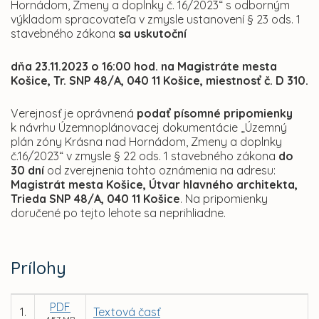
Hornádom, Zmeny a doplnky č. 16/2023“ s odborným
výkladom spracovateľa v zmysle ustanovení § 23 ods. 1
stavebného zákona
sa uskutoční
dňa 23.11.2023 o 16:00 hod. na Magistráte mesta
Košice,
Tr. SNP 48/A, 040 11 Košice, miestnosť č. D 310.
Verejnosť je oprávnená
podať písomné pripomienky
k návrhu Územnoplánovacej dokumentácie „Územný
plán zóny Krásna nad Hornádom, Zmeny a doplnky
č.16/2023“ v zmysle § 22 ods. 1 stavebného zákona
do
30 dní
od zverejnenia tohto oznámenia na adresu:
Magistrát mesta Košice, Útvar hlavného architekta,
Trieda SNP 48/A, 040 11 Košice
. Na pripomienky
doručené po tejto lehote sa neprihliadne.
Prílohy
PDF
1.
Textová časť