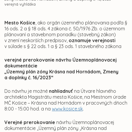
verejná vyhláška
Mesto Košice
, ako orgán územného plánovania podľa §
16 ods. 2 a § 18 ods. 4 zákona č. 50/1976 Zb. o územnom
plánovaní a stavebnom poriadku (stavebný zákon)
v znení neskorších predpisov,
oznamuje verejnosti
v súlade s § 22 ods. 1 a § 23 ods. 1 stavebného zákona
verejné prerokovanie návrhu
Územnoplánovacej
dokumentácie
„Územný plán zóny Krásna nad Hornádom, Zmeny
a doplnky č. 16/2023“
Do návrhu je možné
nahliadnuť
na Útvare hlavného
architekta Magistrátu mesta Košice, na Miestnom úrade
MČ Košice – Krásna nad Hornádom v pracovných dňoch
8:00 - 15:00 hod. a na
www.kosice.sk
.
Verejné prerokovanie
návrhu Územnoplánovacej
dokumentácie „Územný plán zóny „Krásna nad