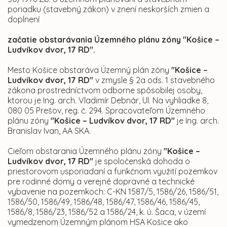
poriadku (stavebný zákon) v znení neskorších zmien a
doplnení
začatie obstarávania Územného plánu zóny "Košice –
Ludvíkov dvor, 17 RD".
Mesto Košice obstaráva Územný plán zóny
"Košice –
Ludvíkov dvor, 17 RD"
v zmysle § 2a ods. 1 stavebného
zákona prostredníctvom odborne spôsobilej osoby,
ktorou je Ing. arch. Vladimír Debnár, Ul. Na vyhliadke 8,
080 05 Prešov, reg. č. 294. Spracovateľom Územného
plánu zóny
"Košice – Ludvíkov dvor, 17 RD"
je Ing. arch.
Branislav Ivan, AA SKA.
Cieľom obstarania Územného plánu zóny
"Košice –
Ludvíkov dvor, 17 RD"
je spoločenská dohoda o
priestorovom usporiadaní a funkčnom využití pozemkov
pre rodinné domy a verejné dopravné a technické
vybavenie na pozemkoch: C-KN 1587/5, 1586/26, 1586/51,
1586/50, 1586/49, 1586/48, 1586/47, 1586/46, 1586/45,
1586/8, 1586/23, 1586/52 a 1586/24, k. ú. Šaca, v území
vymedzenom Územným plánom HSA Košice ako