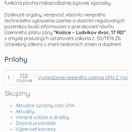
funkčná plocha málopodlažnej bytovej výstavby.
Dotknuté orgány, verejnosť, vlastníci verejného
technického vybavenia územia a vlastníci regulovaných
pozemkov budú informovaní o prerokovaní návrhu
Územného plánu zóny
"Košice – Ludvíkov dvor, 17 RD"
v zmysle príslušných ustanovení zákona č. 50/1976 Zb.
(stavebný zákon) v znení neskorších zmien a doplnení.
Prílohy
PDF
1.
Vymedzenie riešeného územia ÚPN-Z (na p
172,03 KB
Skupiny
Aktuálne oznamy odd. ÚHA
Aktuality
Verejné súťaže a dražby
Životné prostredie
Výberové konania