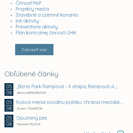
Činnosť MsP
Projekty mesta
Stavebné a územné konania
Iné aktivity
Preventívne aktivity
Plán kontrolnej činnosti ÚHK
Zobraziť viac
Obľúbené články
,,Biznis Park Rampová – II. etapa, Rampová ul.,...
05
08
Alena KARKOŠKOVÁ
Košice menia sociálnu politiku: chránia mestské byty...
05
08
Dušan TOKARČÍK
Opustený pes
05
08
Mestská POLÍCIA