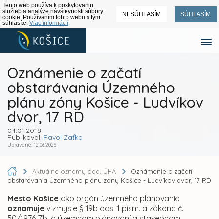
Tento web používa k poskytovaniu
služieb a analýze návštevnosti súbory
NESÚHLASÍM
SÚHLASÍM
cookie. Používaním tohto webu s tým
súhlasíte.
Viac informácií
Oznámenie o začatí
obstarávania Územného
plánu zóny Košice - Ludvíkov
dvor, 17 RD
04.01.2018
Publikoval:
Pavol Zaťko
Upravené: 12.06.2026
Aktuálne oznamy odd. ÚHA
Oznámenie o začatí
obstarávania Územného plánu zóny Košice - Ludvíkov dvor, 17 RD
Mesto Košice
ako orgán územného plánovania
oznamuje
v zmysle § 19b ods. 1 písm. a zákona č.
50/1976 Zb. o územnom plánovaní a stavebnom