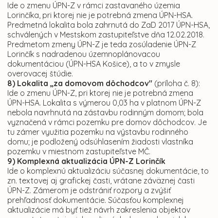
Ide o zmenu ÚPN-Z v rámci zastavaného územia
Lorinčíka, pri ktorej nie je potrebná zmena ÚPN-HSA.
Predmetná lokalita bola zahrnutá do ZaD 2017 ÚPN-HSA,
schválených v Mestskom zastupiteľstve dňa 12.02.2018.
Predmetom zmeny ÚPN-Z je teda zosúladenie ÚPN-Z
Lorinčík s nadradenou územnoplánovacou
dokumentáciou (ÚPN-HSA Košice), a to v zmysle
overovacej štúdie.
8) Lokalita „za domovom dôchodcov"
(príloha č. 8):
Ide o zmenu ÚPN-Z, pri ktorej nie je potrebná zmena
ÚPN-HSA. Lokalita s výmerou 0,03 ha v platnom ÚPN-Z
nebola navrhnutá na zástavbu rodinným domom; bola
vyznačená v rámci pozemku pre domov dôchodcov. Je
tu zámer využitia pozemku na výstavbu rodinného
domu; je podložený odsúhlasením žiadosti vlastníka
pozemku v miestnom zastupiteľstve MČ.
9) Komplexná aktualizácia ÚPN-Z Lorinčík
Ide o komplexnú aktualizáciu súčasnej dokumentácie, to
zn. textovej aj grafickej časti, vrátane záväznej časti
ÚPN-Z. Zámerom je odstrániť rozpory a zvýšiť
prehľadnosť dokumentácie. Súčasťou komplexnej
aktualizácie má byť tiež návrh zakreslenia objektov