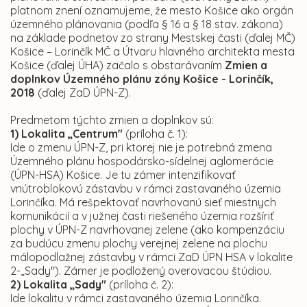
platnom znení oznamujeme, že mesto Košice ako orgán
územného plánovania (podľa § 16 a § 18 stav. zákona)
na základe podnetov zo strany Mestskej časti (ďalej MČ)
Košice – Lorinčík MČ a Útvaru hlavného architekta mesta
Košice (ďalej ÚHA) začalo s obstarávaním
Zmien a
doplnkov Územného plánu
zóny Košice - Lorinčík,
2018
(ďalej ZaD ÚPN-Z).
Predmetom týchto zmien a doplnkov sú:
1) Lokalita „Centrum"
(príloha č. 1):
Ide o zmenu ÚPN-Z, pri ktorej nie je potrebná zmena
Územného plánu hospodársko-sídelnej aglomerácie
(ÚPN-HSA) Košice. Je tu zámer intenzifikovať
vnútroblokovú zástavbu v rámci zastavaného územia
Lorinčíka. Má rešpektovať navrhovanú sieť miestnych
komunikácií a v južnej časti riešeného územia rozšíriť
plochy v ÚPN-Z navrhovanej zelene (ako kompenzáciu
za budúcu zmenu plochy verejnej zelene na plochu
málopodlažnej zástavby v rámci ZaD ÚPN HSA v lokalite
2-„Sady"). Zámer je podložený overovacou štúdiou.
2) Lokalita „Sady"
(príloha č. 2):
Ide lokalitu v rámci zastavaného územia Lorinčíka.