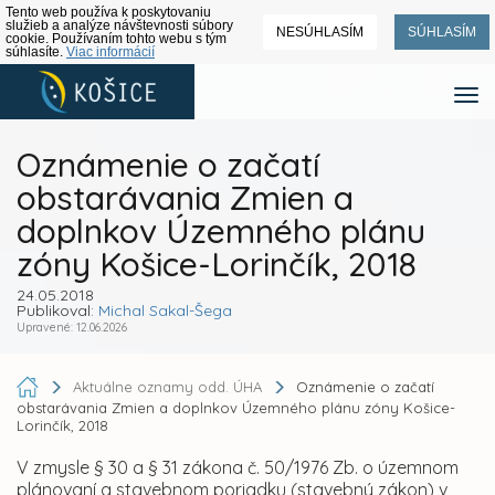
Tento web používa k poskytovaniu
služieb a analýze návštevnosti súbory
NESÚHLASÍM
SÚHLASÍM
cookie. Používaním tohto webu s tým
súhlasíte.
Viac informácií
Oznámenie o začatí
obstarávania Zmien a
doplnkov Územného plánu
zóny Košice-Lorinčík, 2018
24.05.2018
Publikoval:
Michal Sakal-Šega
Upravené: 12.06.2026
Aktuálne oznamy odd. ÚHA
Oznámenie o začatí
obstarávania Zmien a doplnkov Územného plánu zóny Košice-
Lorinčík, 2018
V zmysle § 30 a § 31 zákona č. 50/1976 Zb. o územnom
plánovaní a stavebnom poriadku (stavebný zákon) v