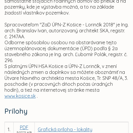
samostatne stojacich rodinných domov do prieluk a na
pozemky, kde je výstavba možná, a to na základe
žiadostí vlastníkov pozemkov.
Spracovateľom "ZaD ÚPN-Z Košice - Lorinčík 2018" je Ing.
arch. Branislav Ivan, autorizovaný architekt SKA, registr.
č. 2147AA.
Odborne spôsobilou osobou na obstarávanie tejto
územnoplánovacej dokumentácie (ÚPD) podľa § 2a
stavebného zákona je Ing. arch. Ľubomír Polák, registr. č.
296.
S platnými ÚPN HSA Košice a ÚPN-Z Lorinčík, v znení
následných zmien a doplnkov sa môžete oboznámiť na
Útvare hlavného architekta mesta Košice, Tr. SNP 48/A, 3.
poschodie (v pracovných dňoch počas úradných
hodín), a tiež na internetovej stránke mesta
www.kosice.sk
.
Prílohy
PDF
1.
Grafická príloha - lokality
507,71 KB