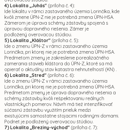
4) Lokalita „Juhás"
(príloha č. 4):
Ide lokalitu v rámci zastavaného územia Lorinčíka, kde
kvôli zmene ÚPN-Z nie je potrebná zmena ÚPN-HSA.
Zámerom je úprava schémy zástavby spojená s
úpravou dopravného riešenia. Zámer je
podložený overovacou štúdiou.
5) Lokalita „Kláštor"
(príloha č. 5):
Ide o zmenu ÚPN-Z v rámci zastavaného územia
Lorinčíka, pri ktorej nie je potrebná zmena ÚPN-HSA.
Predmetom zmeny je zakreslenie porealizačného
zamerania stavieb kláštora do ÚPN-Z, ktoré sa má
opierať o aktuálny stav katastra nehnuteľností (KN) .
6) Lokalita „Stred"
(príloha č. 6):
Ide o zmenu ÚPN-Z v rámci zastavaného územia
Lorinčíka, pri ktorej nie je potrebná zmena ÚPN-HSA.
Predmetom zmeny je úprava dopravného riešenia a
schémy zástavby kvôli rešpektovaniu reálnych
vlastníckych pomerov. Návrh má tiež intenzifikovať
súčasnú zástavbu využitím prieluk medzi
existujúcimi samostatne stojacimi rodinnými domami.
Podnet je podložený overovacou štúdiou.
7) Lokalita „Breziny-východ"
(príloha č. 7):