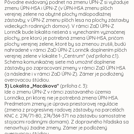
Pôvodne evidovaný podnet na zmenu ÚPN-Z si vyžaduje
zmenu ÚPN-HSA i ÚPN-Z (v ÚPN-HSA zmenu plôch
verejnej zelene na obytné plochy málopodlažnej
zástavby; v ÚPN-Z zmenu plôch lesa na plochy zástavby
vidieckych rodinných domov). V rámci ZaD ÚPN-Z
Lorinčík bude lokalita riešená s vynechaním vyznačenej
plochy, pre ktorú je potrebná zmena ÚPN-HSA, pričom
plochy verejnej zelene, ktoré by sa zmenou zrušili, budú
nahradené v rámci ZaD ÚPN-Z Lorinčík doplnením plôch
verejnej zelene v lokalite 1-„Centrum" (viď príloha č.1).
Schéma komunikačnej siete má umožniť doplnenie
zástavby po zapracovaní zmeny v rámci ZaD ÚPN HSA
(a následne i v rámci ZaD ÚPN-Z). Zámer je podložený
overovacou štúdiou.
3) Lokalita „Macákova"
(príloha č. 3):
Ide o zmenu ÚPN-Z v rámci zastavaného územia
Lorinčíka, pri ktorej nie je potrebná zmena ÚPN-HSA.
Predmetom zmeny je úprava priestorovej regulácie
(zmena z progresívnej radovej zástavby na parcelách
KNC č. 274/71-80, 274/364-371 na zástavbu samostatne
stojacimi rodinnými domami). Z dopravného hľadiska sa
nenavrhujú žiadne zmeny. Zámer je podložený
overovacou štúdiou.