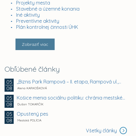
Projekty mesta
Stavebné a územné konania
Iné aktivity
Preventívne aktivity
Plán kontrolnej činnosti ÚHK
Zobraziť viac
Obľúbené články
,,Biznis Park Rampová – II. etapa, Rampová ul.,...
05
08
Alena KARKOŠKOVÁ
Košice menia sociálnu politiku: chránia mestské byty...
05
08
Dušan TOKARČÍK
Opustený pes
05
08
Mestská POLÍCIA
Všetky články