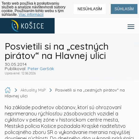
Tento web používa k poskytovaniu
služieb a analýze návštevnosti súbory
NESÚHLASÍM
SÚHLASÍM
cookie. Používaním tohto webu s tým
súhlasíte.
Viac informácií
Posvietili si na „cestných
pirátov“ na Hlavnej ulici
30.05.2014
Publikoval:
Peter Geršák
Upravené: 12.06.2026
Aktuality MsP
Posvietili si na „cestných pirátov“ na
Hlavnej ulici
Na základe podnetov občanov, ktorí sú ohrozovaní
neprimeranou rýchlosťou zásobovacích vozidiel a
cyklistov v pešej zóne v historickom centre mesta,
Mestská polícia Košice požiadala Krajské riaditeľstvo
policajného zboru SR o vykonávanie merania najvyššej
dovolenej rýchlosti. Do dnešného dňa vykonali príslušníci