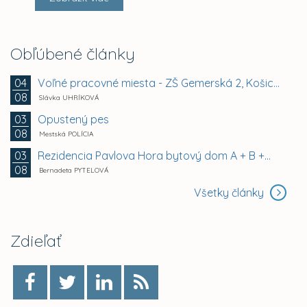
Obľúbené články
Voľné pracovné miesta - ZŠ Gemerská 2, Košice -...
04
08
Slávka UHRÍKOVÁ
Opustený pes
03
08
Mestská POLÍCIA
Rezidencia Pavlova Hora bytový dom A + B +...
03
08
Bernadeta PYTELOVÁ
Všetky články
Zdieľať