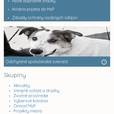
Nové dopravné značky
Kritéria prijatia do MsP
Zásady ochrany osobných údajov
Odchytené spoločenské zvieratá
Skupiny
Aktuality
Verejné súťaže a dražby
Životné prostredie
Výberové konania
Činnosť MsP
Projekty mesta