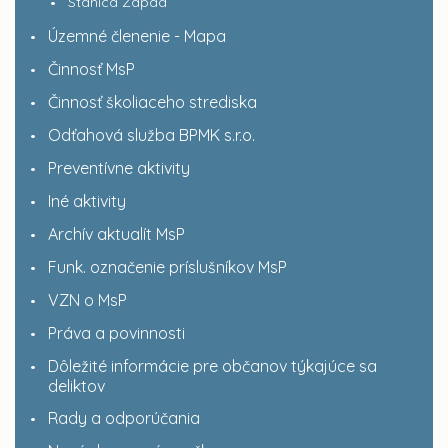
Stanica Západ
Územné členenie - Mapa
Činnosť MsP
Činnosť školiaceho strediska
Odťahová služba BPMK s.r.o.
Preventívne aktivity
Iné aktivity
Archív aktualít MsP
Funk. označenie príslušníkov MsP
VZN o MsP
Práva a povinnosti
Dôležité informácie pre občanov týkajúce sa
deliktov
Rady a odporúčania