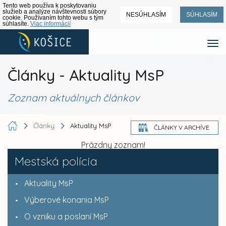
Tento web používa k poskytovaniu
služieb a analýze návštevnosti súbory
NESÚHLASÍM
SÚHLASÍM
cookie. Používaním tohto webu s tým
súhlasíte.
Viac informácií
Články - Aktuality MsP
Zoznam aktuálnych článkov
Články
Aktuality MsP
ČLÁNKY V ARCHÍVE
Prázdny zoznam!
Mestská polícia
Aktuality MsP
Výberové konania MsP
O vzniku a poslaní MsP