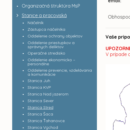
email:
Organizačná štruktúra MsP
Stanice a pracoviská
Obhospod
Náčelník
Zástupca náčelníka
Oddelenie ochrany objektov
Vaše pripo
Oddelenie priestupkov a
správnych deliktov
UPOZORNE
Operačné stredisko
V prípade 
Oddelenie ekonomicko –
personálne
Oddelenie prevencie, vzdelávania
a komunikácie
Stanica Juh
Stanica KVP
Stanica Nad jazerom
Stanica Sever
Stanica Stred
Stanica Šaca
Stanica Ťahanovce
Stanica Východ