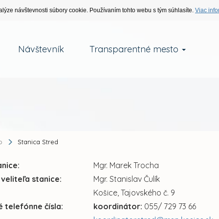
alýze návštevnosti súbory cookie. Používaním tohto webu s tým súhlasíte.
Viac info
Návštevník
Transparentné mesto
o
Stanica Stred
anice:
Mgr. Marek Trocha
veliteľa stanice:
Mgr. Stanislav Čulík
Košice, Tajovského č. 9
 telefónne čísla:
koordinátor:
055/ 729 73 66