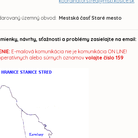
koordinator.stred@msp.kosice.sk
arovaný územný obvod:
Mestská časť Staré mesto
mienky, návrhy, sťažnosti a problémy zasielajte na emai
NIE:
E-mailová komunikácia nie je komunikácia ON LINE!
operatívnych alebo súrnych oznamov
volajte číslo 159