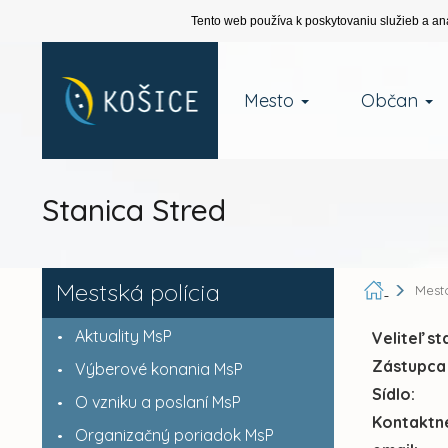
Tento web používa k poskytovaniu služieb a an
Mesto
Občan
Stanica Stred
Mestská polícia
Mest
Aktuality MsP
Veliteľ st
Zástupca 
Výberové konania MsP
Sídlo:
O vzniku a poslaní MsP
Kontaktné
Organizačný poriadok MsP