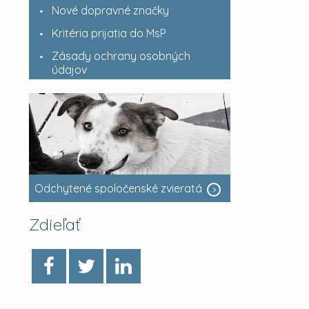
Nové dopravné značky
Kritéria prijatia do MsP
Zásady ochrany osobných
údajov
Odchytené spoločenské zvieratá
Zdieľať