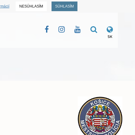
rmácií
NESÚHLASÍM
SÚHLASÍM
SK