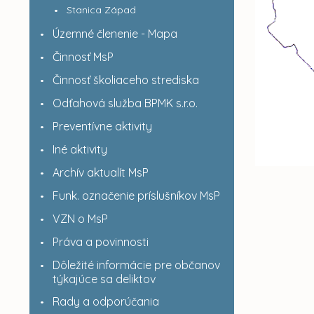
Stanica Západ
Územné členenie - Mapa
Činnosť MsP
Činnosť školiaceho strediska
Odťahová služba BPMK s.r.o.
Preventívne aktivity
Iné aktivity
Archív aktualít MsP
Funk. označenie príslušníkov MsP
VZN o MsP
Práva a povinnosti
Dôležité informácie pre občanov
týkajúce sa deliktov
Rady a odporúčania