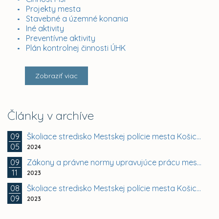
Projekty mesta
Stavebné a územné konania
Iné aktivity
Preventívne aktivity
Plán kontrolnej činnosti ÚHK
Zobraziť viac
Články v archíve
09
Školiace stredisko Mestskej polície mesta Košice.
05
2024
09
Zákony a právne normy upravujúce prácu mestskej...
11
2023
08
Školiace stredisko Mestskej polície mesta Košice.
09
2023