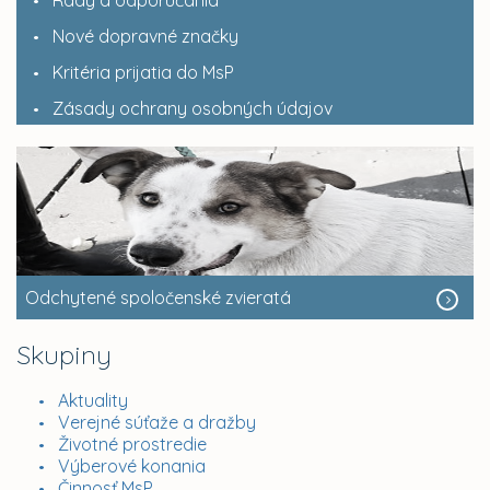
Rady a odporúčania
Nové dopravné značky
Kritéria prijatia do MsP
Zásady ochrany osobných údajov
Odchytené spoločenské zvieratá
Skupiny
Aktuality
Verejné súťaže a dražby
Životné prostredie
Výberové konania
Činnosť MsP