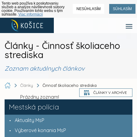
Tento web používa k poskytovaniu
služieb a analýze návštevnosti súbory
NESÚHLASÍM
SÚHLASÍM
cookie. Používaním tohto webu s tým
súhlasíte.
Viac informácií
Články - Činnosť školiaceho
strediska
Zoznam aktuálnych článkov
Články
Činnosť školiaceho strediska
ČLÁNKY V ARCHÍVE
Prázdny zoznam!
Mestská polícia
Aktuality MsP
Výberové konania MsP