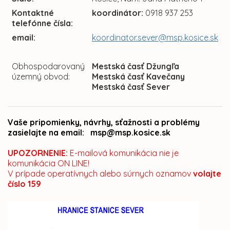
Kontaktné
koordinátor:
0918 937 253
telefónne čísla:
email:
koordinator.sever@msp.kosice.sk
Obhospodarovaný
Mestská časť Džungľa
územný obvod:
Mestská časť Kavečany
Mestská časť Sever
Vaše pripomienky, návrhy, sťažnosti a problémy
zasielajte na email: msp@msp.kosice.sk
UPOZORNENIE:
E-mailová komunikácia nie je
komunikácia ON LINE!
V prípade operatívnych alebo súrnych oznamov
volajte
číslo 159