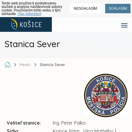
Tento web používa k poskytovaniu
služieb a analýze návštevnosti súbory
NESÚHLASÍM
SÚHLASÍM
cookie. Používaním tohto webu s tým
súhlasíte.
Viac informácií
Stanica Sever
Mesto
Stanica Sever
Veliteľ stanice:
Ing. Peter Palko
Sídlo:
Košice, Nám. Jána Mathého 1