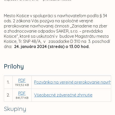
Mesto Košice v spolupráci s navrhovateľom podľa § 34
ods. 2 zákona Vás pozýva na spoločné verejné
prerokovanie navrhovanej činnosti „Zariadenie na zber
a zhodnocovanie odpadov SAKER, s.r.o. – prevádzka
Košice“, ktoré sa uskutoční v budove Magistrátu mesta
Košice, Tr. SNP 48/A, v zasadačke D 310 na 3. poschodí
dňa:
24.
januára 2024 (streda) o 13.00 hod.
Prílohy
PDF
1.
Pozvánka na verejné prerokovanie navrhov
193,52 KB
PDF
2.
Všeobecné záverečné zhrnutie
841,77 KB
Skupiny