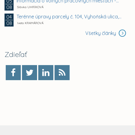
Informácia o voľných pracovných miestach -...
05
08
Slávka UHRÍKOVÁ
Terénne úpravy parcely č. 104, Vyhoňská ulica,...
04
08
Iveta KRAMÁROVÁ
Všetky články
Zdieľať