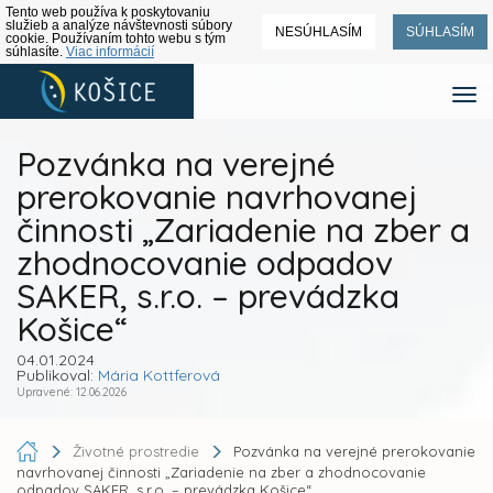
Tento web používa k poskytovaniu
služieb a analýze návštevnosti súbory
NESÚHLASÍM
SÚHLASÍM
cookie. Používaním tohto webu s tým
súhlasíte.
Viac informácií
Pozvánka na verejné
prerokovanie navrhovanej
činnosti „Zariadenie na zber a
zhodnocovanie odpadov
SAKER, s.r.o. – prevádzka
Košice“
04.01.2024
Publikoval:
Mária Kottferová
Upravené: 12.06.2026
Životné prostredie
Pozvánka na verejné prerokovanie
navrhovanej činnosti „Zariadenie na zber a zhodnocovanie
odpadov SAKER, s.r.o. – prevádzka Košice“