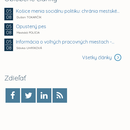
Košice menia sociálnu politiku: chránia mestské byty...
05
08
Dušan TOKARČÍK
Opustený pes
05
08
Mestská POLÍCIA
Informácia o voľných pracovných miestach -...
05
08
Slávka UHRÍKOVÁ
Všetky články
Zdieľať