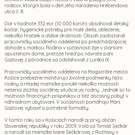
rodičov, ktorým bola v deň jeho narodenia Hrebendova
ulica č. 8.
Dar v hodnote 332 eur (10 000 korún) obsahoval detský
kočiar, hygienické potreby pre malé dieťa, oblečenie,
niekoľko hračiek a ďalšie drobnosti. Obsah zaobstarali
pracovníčky sociálneho oddelenia po predchádzajúcej
dohode s matkou. Rodina v súčasnosti žije v staršom
opustenom dome, pretože hneď po návrate pani
Gažiovej z pôrodnice sa odsťahovali z Luníka IX.
Pracovníčky sociálneho oddelenia na Magistráte mesta
Košice priebežne monitorujú životné podmienky tejto
rodiny a mladej mamičke ponúkli niekoľko možností
riešenia zložitej sociálnej situácie jej rodiny. Jednak sú to
možnosti finančných príspevkov a tiež dočasný pobyt v
náhradnom ubytovaní. V súčasnosti pomáhajú Márii
Gažiovej vybaviť si potrebné formality.
V tomto roku sa v Košiciach narodil aj prvý občan
Slovenskej republiky v roku 2009. Volá sa Tomáš Sečkár
a narodil sa mamičke Ivane Sečkárovej z Rožňavy v