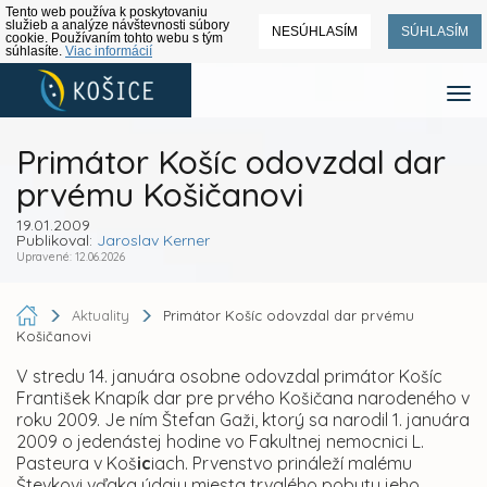
Tento web používa k poskytovaniu
služieb a analýze návštevnosti súbory
NESÚHLASÍM
SÚHLASÍM
cookie. Používaním tohto webu s tým
súhlasíte.
Viac informácií
Primátor Košíc odovzdal dar
prvému Košičanovi
19.01.2009
Publikoval:
Jaroslav Kerner
Upravené: 12.06.2026
Aktuality
Primátor Košíc odovzdal dar prvému
Košičanovi
V stredu 14. januára osobne odovzdal primátor Košíc
František Knapík dar pre prvého Košičana narodeného v
roku 2009. Je ním Štefan Gaži, ktorý sa narodil 1. januára
2009 o jedenástej hodine vo Fakultnej nemocnici
L.
Pasteura v Koš
ic
iach. Prvenstvo prináleží malému
Števkovi vďaka údaju miesta trvalého pobytu jeho