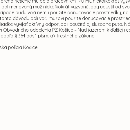
torého riešenie mu bolo pracovníkmi MÚ MČ niekoľkokrát vysv
 bol menovaný muž niekoľkokrát vyzvaný, aby upustil od svoj
ípade budú voči nemu použité donucovacie prostriedky, na 
 tohto dôvodu boli voči mužovi použité donucovacie prostri
 hliadke vyvíjať aktívny odpor, boli použité aj služobné pu
om Obvodného oddelenia PZ Košice – Nad jazerom k ďalšej rea
 podľa § 364 ods.1 písm. a) Trestného zákona.
ská polícia Košice