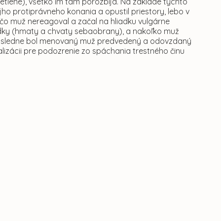
etlené), všetko im tam porozbíja. Na základe týchto
ho protiprávneho konania a opustil priestory, lebo v
čo muž nereagoval a začal na hliadku vulgárne
edky (hmaty a chvaty sebaobrany), a nakoľko muž
tá. Následne bol menovaný muž predvedený a odovzdaný
lizácii pre podozrenie zo spáchania trestného činu