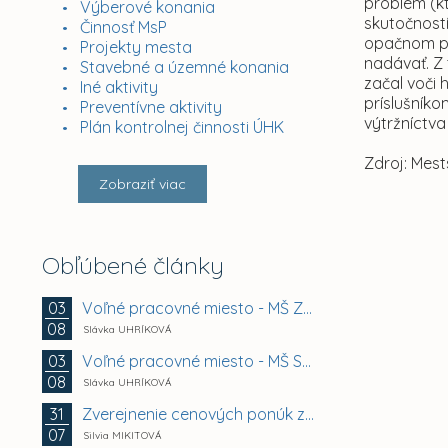
problém (k
Výberové konania
skutočností
Činnosť MsP
opačnom pr
Projekty mesta
nadávať. Z
Stavebné a územné konania
začal voči
Iné aktivity
príslušník
Preventívne aktivity
výtržníctva
Plán kontrolnej činnosti ÚHK
Zdroj: Mest
Zobraziť viac
Obľúbené články
Voľné pracovné miesto - MŠ Zuzkin park 2, Košice -...
03
08
Slávka UHRÍKOVÁ
Voľné pracovné miesto - MŠ Smetanova 11, Košice -...
03
08
Slávka UHRÍKOVÁ
Zverejnenie cenových ponúk záujemcov na prenájom...
31
07
Silvia MIKITOVÁ