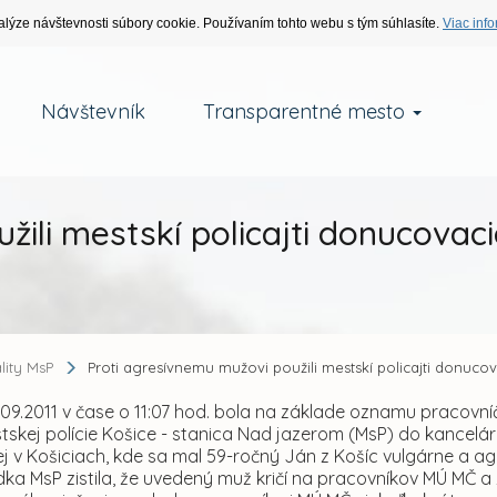
alýze návštevnosti súbory cookie. Používaním tohto webu s tým súhlasíte.
Viac info
Návštevník
Transparentné mesto
ili mestskí policajti donucovaci
ality MsP
Proti agresívnemu mužovi použili mestskí policajti donucov
2011 v čase o 11:07 hod. bola na základe oznamu pracovní
tskej polície Košice - stanica Nad jazerom (MsP) do kancelár
ej v Košiciach, kde sa mal 59-ročný Ján z Košíc vulgárne a 
dka MsP zistila, že uvedený muž kričí na pracovníkov MÚ MČ a