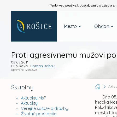
Tento web používa k poskytovaniu služieb a an
Mesto
Občan
Proti agresívnemu mužovi použ
08.09.2011
Publikoval:
Roman Jabrik
Upravené: 12.06.2026
Skupiny
Aktu
Dňa 05.09.
Aktuality MsP
hliadka Mes
Aktuality
Poludníkov
Verejné súťaže a dražby
miesto hlia
Životné prostredie