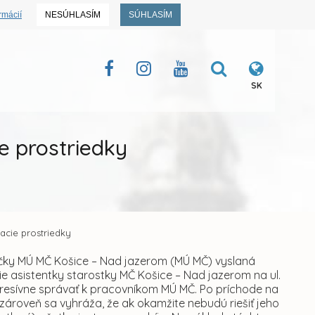
rmácií
NESÚHLASÍM
SÚHLASÍM
SK
e prostriedky
acie prostriedky
čky MÚ MČ Košice – Nad jazerom (MÚ MČ) vyslaná
ie asistentky starostky MČ Košice – Nad jazerom na ul.
agresívne správať k pracovníkom MÚ MČ. Po príchode na
 zároveň sa vyhráža, že ak okamžite nebudú riešiť jeho