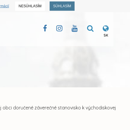
rmácií
NESÚHLASÍM
SÚHLASÍM
SK
 obci doručené záverečné stanovisko k východiskovej