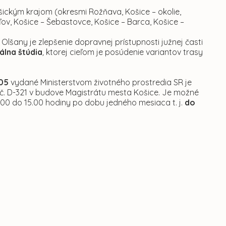
ickým krajom (okresmi Rožňava, Košice – okolie,
oľov, Košice – Šebastovce, Košice – Barca, Košice –
lšany je zlepšenie dopravnej prístupnosti južnej časti
lna štúdia
,
ktorej cieľom je posúdenie variantov trasy
005
vydané Ministerstvom životného prostredia SR je
ii č. D-321 v budove Magistrátu mesta Košice. Je možné
.00 do 15.00 hodiny po dobu jedného mesiaca t. j.
do