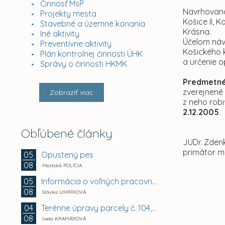
Činnosť MsP
Navrhovaná
Projekty mesta
Košice II, 
Stavebné a územné konania
Krásna.
Iné aktivity
Účelom návr
Preventívne aktivity
Košického 
Plán kontrolnej činnosti ÚHK
a určenie o
Správy o činnosti HKMK
Predmetné 
zverejnené 
Zobraziť viac
z neho robi
2.12.2005
.
Obľúbené články
JUDr. Zde
primátor m
Opustený pes
05
08
Mestská POLÍCIA
Informácia o voľných pracovných miestach -...
05
08
Slávka UHRÍKOVÁ
Terénne úpravy parcely č. 104, Vyhoňská ulica,...
04
08
Iveta KRAMÁROVÁ