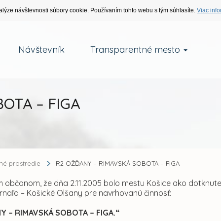
alýze návštevnosti súbory cookie. Používaním tohto webu s tým súhlasíte.
Viac info
Návštevník
Transparentné mesto
OTA – FIGA
tné prostredie
R2 OŽĎANY – RIMAVSKÁ SOBOTA – FIGA
občanom, že dňa 2.11.2005 bolo mestu Košice ako dotknutej
ornaľa – Košické Olšany pre navrhovanú činnosť:
Y – RIMAVSKÁ SOBOTA – FIGA.“