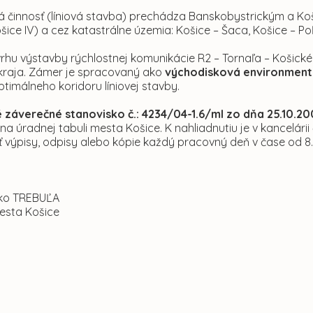
 činnosť (líniová stavba) prechádza Banskobystrickým a Koš
Košice IV) a cez katastrálne územia: Košice – Šaca, Košice – P
hu výstavby rýchlostnej komunikácie R2 – Tornaľa – Košické O
kraja. Zámer je spracovaný ako
východisková environmentá
ptimálneho koridoru líniovej stavby.
záverečné stanovisko č.: 4234/04-1.6/ml zo dňa 25.10.2
na úradnej tabuli mesta Košice. K nahliadnutiu je v kancelár
ť výpisy, odpisy alebo kópie každý pracovný deň v čase od 8
nko TREBUĽA
esta Košice