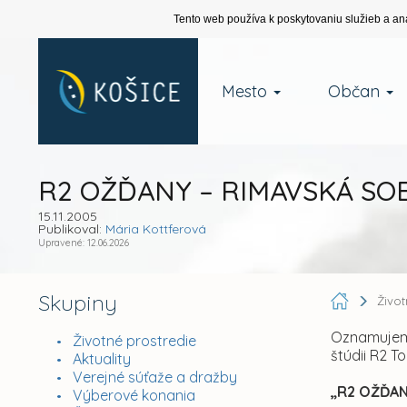
Tento web používa k poskytovaniu služieb a an
Mesto
Občan
R2 OŽĎANY – RIMAVSKÁ SOB
15.11.2005
Publikoval:
Mária Kottferová
Upravené: 12.06.2026
Skupiny
Živo
Oznamujem 
Životné prostredie
štúdii R2 T
Aktuality
Verejné súťaže a dražby
„R2 OŽĎAN
Výberové konania