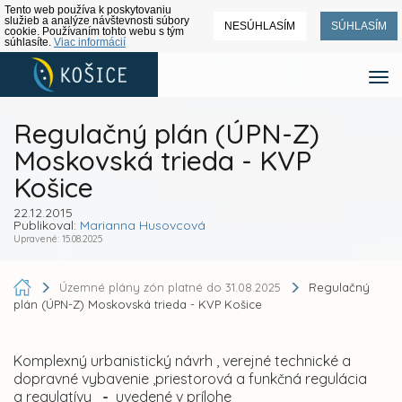
Tento web používa k poskytovaniu
služieb a analýze návštevnosti súbory
NESÚHLASÍM
SÚHLASÍM
cookie. Používaním tohto webu s tým
súhlasíte.
Viac informácií
Regulačný plán (ÚPN-Z)
Moskovská trieda - KVP
Košice
22.12.2015
Publikoval:
Marianna Husovcová
Upravené: 15.08.2025
Územné plány zón platné do 31.08.2025
Regulačný
plán (ÚPN-Z) Moskovská trieda - KVP Košice
Komplexný urbanistický návrh , verejné technické a
dopravné vybavenie ,priestorová a funkčná regulácia
a regulatívy
-
uvedené v prílohe