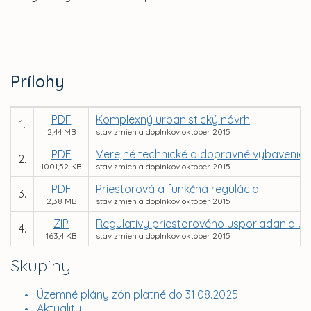
Prílohy
PDF
Komplexný urbanistický návrh
1.
2,44 MB
stav zmien a doplnkov október 2015
PDF
Verejné technické a dopravné vybavenie
2.
1001,52 KB
stav zmien a doplnkov október 2015
PDF
Priestorová a funkčná regulácia
3.
2,38 MB
stav zmien a doplnkov október 2015
ZIP
Regulatívy priestorového usporiadania ú
4.
163,4 KB
stav zmien a doplnkov október 2015
Skupiny
Územné plány zón platné do 31.08.2025
Aktuality