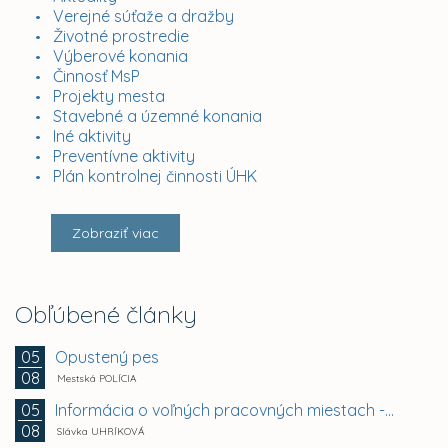
Verejné súťaže a dražby
Životné prostredie
Výberové konania
Činnosť MsP
Projekty mesta
Stavebné a územné konania
Iné aktivity
Preventívne aktivity
Plán kontrolnej činnosti ÚHK
Zobraziť viac
Obľúbené články
Opustený pes
05
08
Mestská POLÍCIA
Informácia o voľných pracovných miestach -...
05
08
Slávka UHRÍKOVÁ