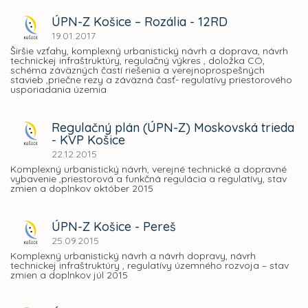
ÚPN-Z Košice – Rozália - 12RD
19.01.2017
Širšie vzťahy, komplexný urbanistický návrh a doprava, návrh
technickej infraštruktúry, regulačný výkres , doložka CO,
schéma záväzných častí riešenia a verejnoprospešných
stavieb ,priečne rezy a záväzná časť- regulatívy priestorového
usporiadania územia
Regulačný plán (ÚPN-Z) Moskovská trieda
- KVP Košice
22.12.2015
Komplexný urbanistický návrh, verejné technické a dopravné
vybavenie ,priestorová a funkčná regulácia a regulatívy, stav
zmien a doplnkov október 2015
ÚPN-Z Košice - Pereš
25.09.2015
Komplexný urbanistický návrh a návrh dopravy, návrh
technickej infraštruktúry , regulatívy územného rozvoja – stav
zmien a doplnkov júl 2015