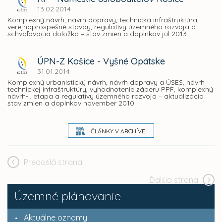
13.02.2014
Komplexný návrh, návrh dopravy, technická infraštruktúra,
verejnoprospešné stavby, regulatívy územného rozvoja a
schvaľovacia doložka – stav zmien a doplnkov júl 2013
ÚPN-Z Košice - Vyšné Opátske
31.01.2014
Komplexný urbanistický návrh, návrh dopravy a ÚSES, návrh
technickej infraštruktúry, vyhodnotenie záberu PPF, komplexný
návrh-I. etapa a regulatívy územného rozvoja – aktualizácia
stav zmien a doplnkov november 2010
ČLÁNKY V ARCHÍVE
Predošlá strana
Ďalšia strana
Územné plánovanie
Aktuálne oznamy