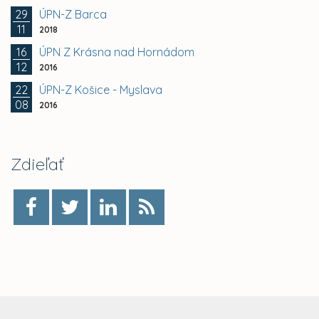
29
ÚPN-Z Barca
11
2018
16
ÚPN Z Krásna nad Hornádom
12
2016
22
ÚPN-Z Košice - Myslava
08
2016
Zdieľať