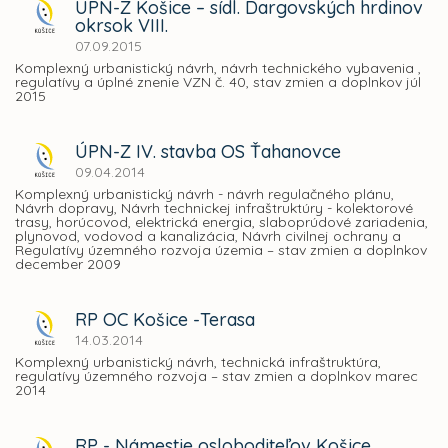
ÚPN-Z Košice – sídl. Dargovských hrdinov
okrsok VIII.
07.09.2015
Komplexný urbanistický návrh, návrh technického vybavenia ,
regulatívy a úplné znenie VZN č. 40, stav zmien a doplnkov júl
2015
ÚPN-Z IV. stavba OS Ťahanovce
09.04.2014
Komplexný urbanistický návrh - návrh regulačného plánu,
Návrh dopravy, Návrh technickej infraštruktúry - kolektorové
trasy, horúcovod, elektrická energia, slaboprúdové zariadenia,
plynovod, vodovod a kanalizácia, Návrh civilnej ochrany a
Regulatívy územného rozvoja územia – stav zmien a doplnkov
december 2009
RP OC Košice -Terasa
14.03.2014
Komplexný urbanistický návrh, technická infraštruktúra,
regulatívy územného rozvoja – stav zmien a doplnkov marec
2014
RP - Námestie osloboditeľov Košice