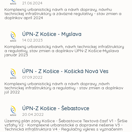
21.06.2024
Komplexný urbanistický návrh a návrh dopravy, návrhu
technickej infraštruktúry a záväzné regulatívy - stav zmien a
doplnkov apríl 2024
ÚPN-Z Košice - Myslava
14.02.2023
Komplexný urbanistický návrh, návrh technickej infraštruktúry
a regulatívy, stav zmien a doplnkov ÚPN-Z Košice-Myslava
január 2023
ÚPN - Z Košice - Košická Nová Ves
07.09.2022
Komplexný urbanistický návrh a návrh dopravy ,návrh
technickej infraštruktúry a regulatívy - stav zmien a doplnkov
júl 2022
ÚPN-Z Košice - Šebastovce
20.04.2022
Územný plán zóny Košice - Šebastovce Textová časť V1 - Širšie
vzťahy V2 - Komplexné urbanistické a dopravné riešenie V3 -
Technická infraštruktúra V4 - Regulačný výkres s vyznačením