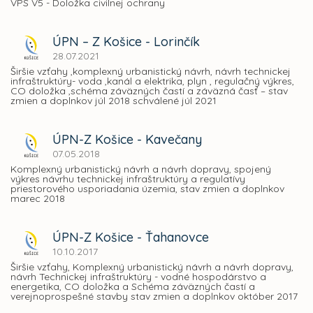
VPS V5 - Doložka civilnej ochrany
ÚPN – Z Košice - Lorinčík
28.07.2021
Širšie vzťahy ,komplexný urbanistický návrh, návrh technickej
infraštruktúry- voda ,kanál a elektrika, plyn , regulačný výkres,
CO doložka ,schéma záväzných častí a záväzná časť – stav
zmien a doplnkov júl 2018 schválené júl 2021
ÚPN-Z Košice - Kavečany
07.05.2018
Komplexný urbanistický návrh a návrh dopravy, spojený
výkres návrhu technickej infraštruktúry a regulatívy
priestorového usporiadania územia, stav zmien a doplnkov
marec 2018
ÚPN-Z Košice - Ťahanovce
10.10.2017
Širšie vzťahy, Komplexný urbanistický návrh a návrh dopravy,
návrh Technickej infraštruktúry - vodné hospodárstvo a
energetika, CO doložka a Schéma záväzných častí a
verejnoprospešné stavby stav zmien a doplnkov október 2017