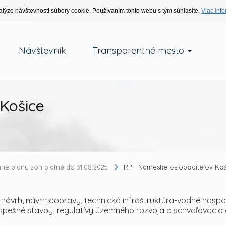
alýze návštevnosti súbory cookie. Používaním tohto webu s tým súhlasíte.
Viac info
Návštevník
Transparentné mesto
 Košice
né plány zón platné do 31.08.2025
RP - Námestie osloboditeľov Ko
návrh, návrh dopravy, technická infraštruktúra-vodné hospod
pešné stavby, regulatívy územného rozvoja a schvaľovacia do