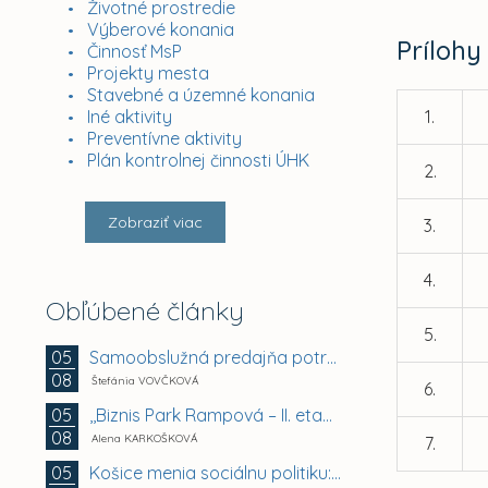
Životné prostredie
Výberové konania
Prílohy
Činnosť MsP
Projekty mesta
Stavebné a územné konania
Iné aktivity
1.
Preventívne aktivity
Plán kontrolnej činnosti ÚHK
2.
Zobraziť viac
3.
4.
Obľúbené články
5.
Samoobslužná predajňa potravín a doplnkového tovaru
05
08
Štefánia VOVČKOVÁ
6.
,,Biznis Park Rampová – II. etapa, Rampová ul.,...
05
08
Alena KARKOŠKOVÁ
7.
Košice menia sociálnu politiku: chránia mestské byty...
05