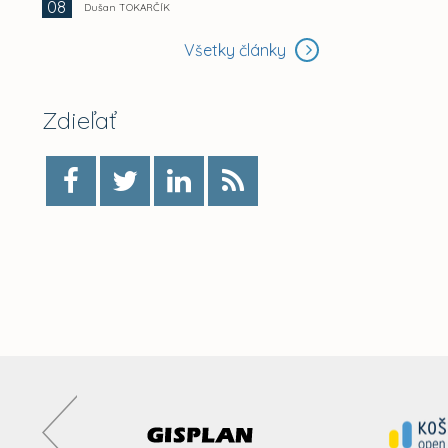
08
Dušan TOKARČÍK
Všetky články
Zdieľať