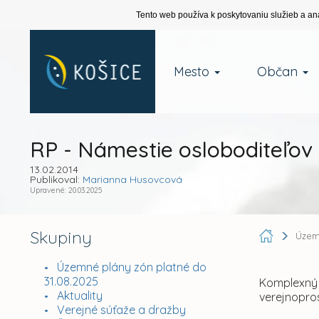
Tento web používa k poskytovaniu služieb a an
Mesto
Občan
RP - Námestie osloboditeľov
13.02.2014
Publikoval:
Marianna Husovcová
Upravené: 20.03.2025
Skupiny
Územ
Územné plány zón platné do
31.08.2025
Komplexný 
Aktuality
verejnopros
Verejné súťaže a dražby