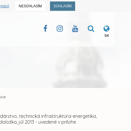
rmácií
NESÚHLASÍM
SÚHLASÍM
SK
šice
árstvo, technická infraštruktúra-energetika,
ložka, júl 2013 - uvedené v prílohe