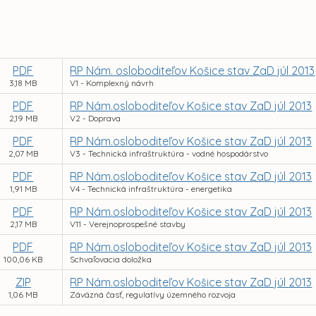
PDF
RP Nám. osloboditeľov Košice stav ZaD júl 2013
3,18 MB
V1 - Komplexný návrh
PDF
RP Nám.osloboditeľov Košice stav ZaD júl 2013
2,19 MB
V2 - Doprava
PDF
RP Nám.osloboditeľov Košice stav ZaD júl 2013
2,07 MB
V3 - Technická infraštruktúra - vodné hospodárstvo
PDF
RP Nám.osloboditeľov Košice stav ZaD júl 2013
1,91 MB
V4 - Technická infraštruktúra - energetika
PDF
RP Nám.osloboditeľov Košice stav ZaD júl 2013
2,17 MB
V11 - Verejnoprospešné stavby
PDF
RP Nám.osloboditeľov Košice stav ZaD júl 2013
100,06 KB
Schvaľovacia doložka
ZIP
RP Nám.osloboditeľov Košice stav ZaD júl 2013
1,06 MB
Záväzná časť, regulatívy územného rozvoja