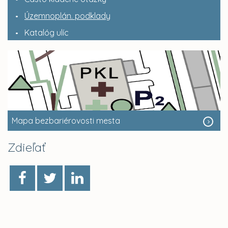
Územnoplán. podklady
Katalóg ulíc
Mapa bezbariérovosti mesta
Zdieľať