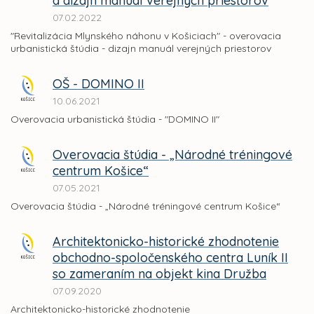
a dizajn manuál verejných priestorov
07.02.2022
"Revitalizácia Mlynského náhonu v Košiciach" - overovacia
urbanistická štúdia - dizajn manuál verejných priestorov
OŠ - DOMINO II
10.06.2021
Overovacia urbanistická štúdia - "DOMINO II"
Overovacia štúdia - „Národné tréningové
centrum Košice“
07.05.2021
Overovacia štúdia - „Národné tréningové centrum Košice“
Architektonicko-historické zhodnotenie
obchodno-spoločenského centra Luník II
so zameraním na objekt kina Družba
07.09.2020
Architektonicko-historické zhodnotenie