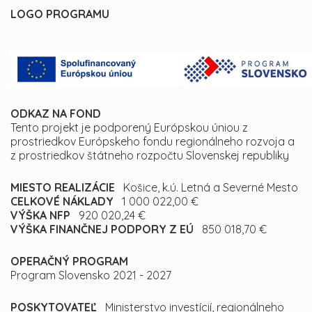
LOGO PROGRAMU
ODKAZ NA FOND
Tento projekt je podporený Európskou úniou z
prostriedkov Európskeho fondu regionálneho rozvoja a
z prostriedkov štátneho rozpočtu Slovenskej republiky
MIESTO REALIZÁCIE
Košice, k.ú. Letná a Severné Mesto
CELKOVÉ NÁKLADY
1 000 022,00 €
VÝŠKA NFP
920 020,24 €
VÝŠKA FINANČNEJ PODPORY Z EÚ
850 018,70 €
OPERAČNÝ PROGRAM
Program Slovensko 2021 - 2027
POSKYTOVATEĽ
Ministerstvo investícií, regionálneho