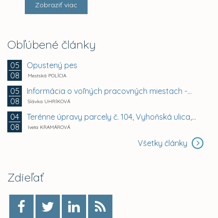
Zobraziť viac
Obľúbené články
Opustený pes
05
08
Mestská POLÍCIA
Informácia o voľných pracovných miestach -...
05
08
Slávka UHRÍKOVÁ
Terénne úpravy parcely č. 104, Vyhoňská ulica,...
04
08
Iveta KRAMÁROVÁ
Všetky články
Zdieľať