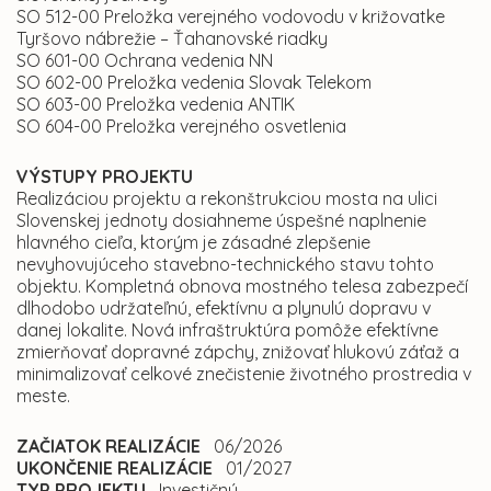
SO 512-00 Preložka verejného vodovodu v križovatke
Tyršovo nábrežie – Ťahanovské riadky
SO 601-00 Ochrana vedenia NN
SO 602-00 Preložka vedenia Slovak Telekom
SO 603-00 Preložka vedenia ANTIK
SO 604-00 Preložka verejného osvetlenia
VÝSTUPY PROJEKTU
Realizáciou projektu a rekonštrukciou mosta na ulici
Slovenskej jednoty dosiahneme úspešné naplnenie
hlavného cieľa, ktorým je zásadné zlepšenie
nevyhovujúceho stavebno-technického stavu tohto
objektu. Kompletná obnova mostného telesa zabezpečí
dlhodobo udržateľnú, efektívnu a plynulú dopravu v
danej lokalite. Nová infraštruktúra pomôže efektívne
zmierňovať dopravné zápchy, znižovať hlukovú záťaž a
minimalizovať celkové znečistenie životného prostredia v
meste.
ZAČIATOK REALIZÁCIE
06/2026
UKONČENIE REALIZÁCIE
01/2027
TYP PROJEKTU
Investičný