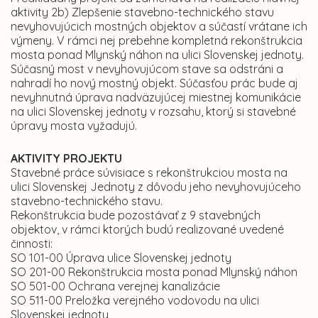
aktivity 2b) Zlepšenie stavebno-technického stavu
nevyhovujúcich mostných objektov a súčastí vrátane ich
výmeny. V rámci nej prebehne kompletná rekonštrukcia
mosta ponad Mlynský náhon na ulici Slovenskej jednoty.
Súčasný most v nevyhovujúcom stave sa odstráni a
nahradí ho nový mostný objekt. Súčasťou prác bude aj
nevyhnutná úprava nadväzujúcej miestnej komunikácie
na ulici Slovenskej jednoty v rozsahu, ktorý si stavebné
úpravy mosta vyžadujú.
AKTIVITY PROJEKTU
Stavebné práce súvisiace s rekonštrukciou mosta na
ulici Slovenskej Jednoty z dôvodu jeho nevyhovujúceho
stavebno-technického stavu.
Rekonštrukcia bude pozostávať z 9 stavebných
objektov, v rámci ktorých budú realizované uvedené
činnosti:
SO 101-00 Úprava ulice Slovenskej jednoty
SO 201-00 Rekonštrukcia mosta ponad Mlynský náhon
SO 501-00 Ochrana verejnej kanalizácie
SO 511-00 Preložka verejného vodovodu na ulici
Slovenskej jednoty